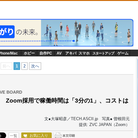
Phone/Mac
ホビー
自作PC
AV
アキバ
スマホ
ゲーム
スタートアップ
前へ
1
2
次へ
VE BOARD
 Zoom採用で稼働時間は「3分の1」、コストは
文●大塚昭彦／TECH.ASCII.jp 写真● 曽根田元
提供: ZVC JAPAN（Zoom）
お気に入り
一覧