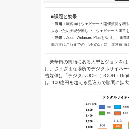
■課題と効果
・課題：
顧客向けウェビナーの開催頻度を増
大きいため実現が難しい。ウェビナーの運営
・効果：
Zoom Webinars Plusを
働時間はこれまでの「3分の1」に、運営費用
繁華街の街頭にある大型ビジョンをは
は、さまざまな場所でデジタルサイネー
告媒体は「デジタルOOH（DOOH：Digit
は1100億円を超える見込みで順調に拡