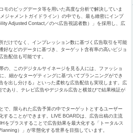
TTドコモのビッグデータ等を用いた高度な分析で解決していま
ルメジャメントガイドライン）の中でも、最も緻密にインプ
ity Adjusted Contact／のべ広告視認者数）」を採用し、広
所だけでなく、インプレッション数に基づく広告取引を可能
嗜好などのデータに基づき、ターゲット含有率の高いビジョ
広告配信も可能です。
時間帯の、このデジタルサイネージを見る人には、ファッショ
合に、細かなターゲティングに基づいてプランニングができ
告を出し分ける』といった柔軟な広告配信も実現します。広
可能であり、テレビ広告やデジタル広告と横並びで結果検証が
ることで、限られた広告予算の中でターゲットとするユーザー
することができます。LIVE BOARDは、広告出稿の主流
OHをプラスすることで広告効果を最大化する「トータルス
n Planning）」が常態化する世界を目指しています。