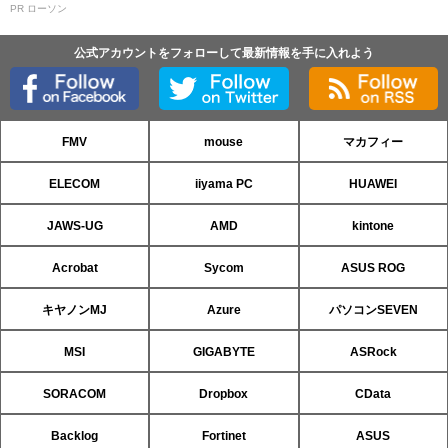
PR ローソン
公式アカウントをフォローして最新情報を手に入れよう
FMV
mouse
マカフィー
ELECOM
iiyama PC
HUAWEI
JAWS-UG
AMD
kintone
Acrobat
Sycom
ASUS ROG
キヤノンMJ
Azure
パソコンSEVEN
MSI
GIGABYTE
ASRock
SORACOM
Dropbox
CData
Backlog
Fortinet
ASUS