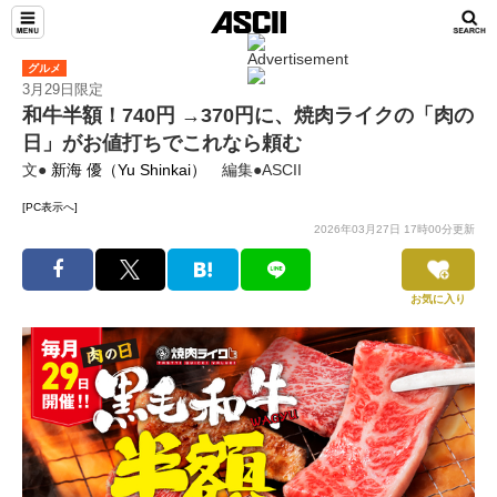
グルメ
3月29日限定
和牛半額！740円 →370円に、焼肉ライクの「肉の
日」がお値打ちでこれなら頼む
文●
新海 優（Yu Shinkai）
編集●ASCII
[PC表示へ]
2026年03月27日 17時00分更新
お気に入り