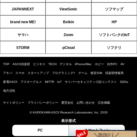
JAPANNEXT
ViewSonic
ソフマップ
brand new ME!
Belkin
HP
ヤマハ
Zoom
ソフトバンクのIoT
STORM
pCloud
ソフクリ
TOP
ASCII倶楽部
ビジネス
TECH
デジタル
iPhone/Mac
ホビー
自作PC
AV
アキバ
スマホ
スタートアップ
プログラミング+
ゲーム
格安SIM
倶楽部情報局
家電ASCII
アスキーグルメ
MITTR
IoT
サイバーセキュリティ小説コンテスト
SDGs
地方活性
サイトポリシー
プライバシーポリシー
運営会社
お問い合わせ
広告掲載
© KADOKAWA ASCII Research Laboratories, Inc. 2026
表示形式
PC
スマートフォン