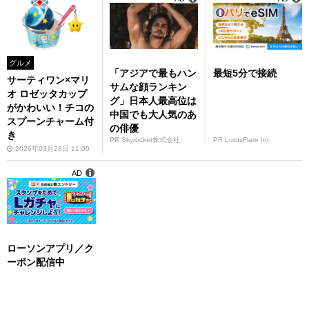
グルメ
「アジアで最もハン
最短5分で接続
サーティワン×マリ
サムな顔ランキン
オ ロゼッタカップ
グ」日本人最高位は
がかわいい！チコの
中国でも大人気のあ
スプーンチャーム付
の俳優
き
PR Skyrocket株式会社
PR LotusFlare Inc
2026年03月28日 11:00
AD
ローソンアプリ／ク
ーポン配信中