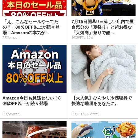
「え、こんなセールやってた
7月15日開幕!!＝涼しい店内で屋
の？」80％OFF以上が続々登
台気分の「夏祭り」と超お得な
場！Amazonの本気が...
「大焼肉」祭りで酷...
PR(Amazon)
2026年7月10日
Amazon今日も見逃せない！8
【大人気】ひんやり冷感寝具で
0%OFF以上が続々登場
快適な睡眠をあなたに。
PR(Amazon)
PR(アイリスプラザ)