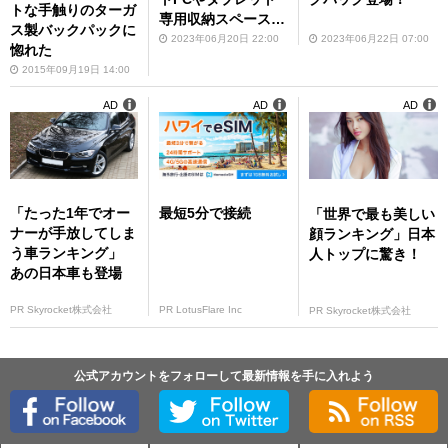
トな手触りのターガ
専用収納スペース付
ス製バックパックに
きの多機能バッグ
2023年06月20日 22:00
2023年06月22日 07:00
惚れた
2015年09月19日 14:00
AD
AD
AD
「たった1年でオー
最短5分で接続
「世界で最も美しい
ナーが手放してしま
顔ランキング」日本
う車ランキング」
人トップに驚き！
あの日本車も登場
PR Skyrocket株式会社
PR LotusFlare Inc
PR Skyrocket株式会社
公式アカウントをフォローして最新情報を手に入れよう