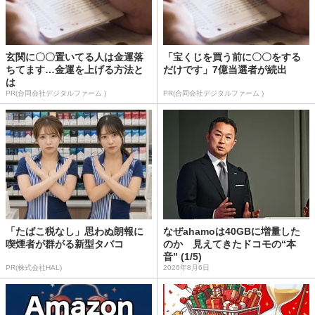
玄関に〇〇置いてる人は金運落
「宝くじを買う前に〇〇をする
ちてます…金運を上げる方法と
だけです」7億当選者が続出
は
PR(合同会社デジタルファーム )
PR(合同会社デジタルファーム )
「たばこ税なし」思わぬ朗報に
なぜahamoは40GBに増量した
喫煙者が群がる新型タバコ
のか 見えてきたドコモの“本
音” (1/5)
PR(株式会社HAL)
2026年8月6日