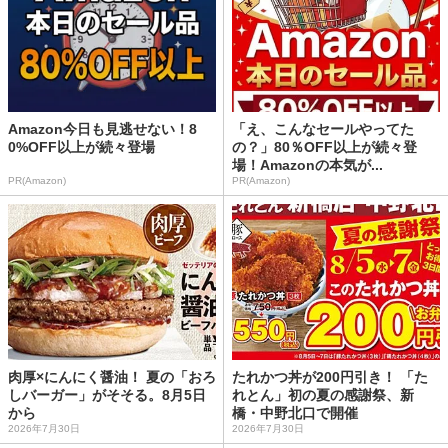
Amazon今日も見逃せない！8
「え、こんなセールやってた
0%OFF以上が続々登場
の？」80％OFF以上が続々登
場！Amazonの本気が...
PR(Amazon)
PR(Amazon)
肉厚×にんにく醤油！ 夏の「おろ
たれかつ丼が200円引き！ 「た
しバーガー」がそそる。8月5日
れとん」初の夏の感謝祭、新
から
橋・中野北口で開催
2026年7月30日
2026年7月30日