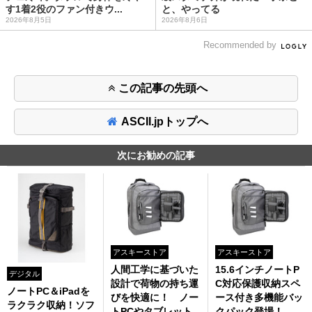
す1着2役のファン付きウ...
と、やってる
2026年8月5日
2026年8月6日
Recommended by
この記事の先頭へ
ASCII.jpトップへ
次にお勧めの記事
アスキーストア
アスキーストア
人間工学に基づいた
15.6インチノートP
デジタル
設計で荷物の持ち運
C対応保護収納スペ
ノートPC＆iPadを
びを快適に！ ノー
ース付き多機能バッ
ラクラク収納！ソフ
トPCやタブレット
クパック登場！