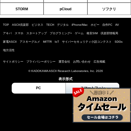
STORM
pCloud
ソフクリ
TOP
ASCII倶楽部
ビジネス
TECH
デジタル
iPhone/Mac
ホビー
自作PC
AV
アキバ
スマホ
スタートアップ
プログラミング+
ゲーム
格安SIM
倶楽部情報局
家電ASCII
アスキーグルメ
MITTR
IoT
サイバーセキュリティ小説コンテスト
SDGs
地方活性
サイトポリシー
プライバシーポリシー
運営会社
お問い合わせ
広告掲載
© KADOKAWA ASCII Research Laboratories, Inc. 2026
表示形式
PC
スマートフォン