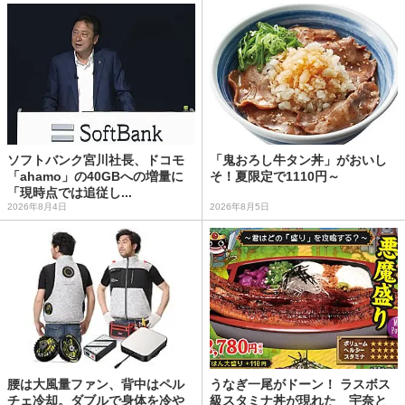
ソフトバンク宮川社長、ドコモ
「鬼おろし牛タン丼」がおいし
「ahamo」の40GBへの増量に
そ！夏限定で1110円～
「現時点では追従し...
2026年8月4日
2026年8月5日
腰は大風量ファン、背中はペル
うなぎ一尾がドーン！ ラスボス
チェ冷却。ダブルで身体を冷や
級スタミナ丼が現れた 宇奈と