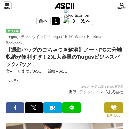
前へ
1
2
3
次へ
デジタル
Targus／テックウインド「Targus 15-16" Work+ EcoSmart
Backpack」
【通勤バッグのごちゃつき解消】ノートPCの分離
収納が便利すぎ！23L大容量のTargusビジネスバ
ックパック
文● ドリまつ／ASCII 編集● ASCII
[PC表示へ]
2026年04月01日 12時00分更新
提供: テックウインド株式会社
お気に入り