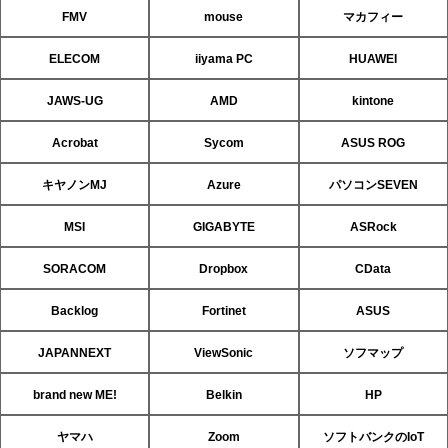
FMV
mouse
マカフィー
ELECOM
iiyama PC
HUAWEI
JAWS-UG
AMD
kintone
Acrobat
Sycom
ASUS ROG
キヤノンMJ
Azure
パソコンSEVEN
MSI
GIGABYTE
ASRock
SORACOM
Dropbox
CData
Backlog
Fortinet
ASUS
JAPANNEXT
ViewSonic
ソフマップ
brand new ME!
Belkin
HP
ヤマハ
Zoom
ソフトバンクのIoT