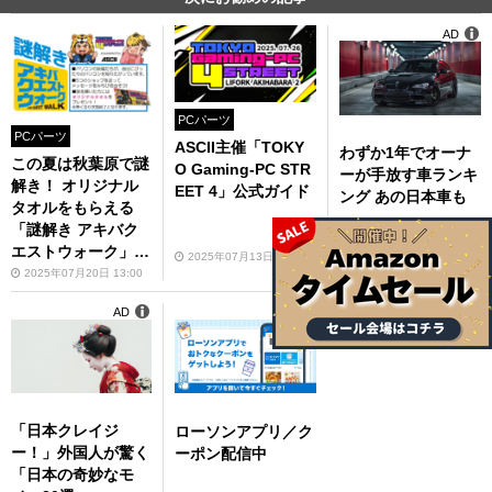
AD
PCパーツ
PCパーツ
ASCII主催「TOKY
わずか1年でオーナ
この夏は秋葉原で謎
O Gaming-PC STR
ーが手放す車ランキ
解き！ オリジナル
EET 4」公式ガイド
ング あの日本車も
タオルをもらえる
「謎解き アキバク
エストウォーク」7
2025年07月13日 17:00
PR Skyrocket株式会社
月26日に開催しま
2025年07月20日 13:00
す！
AD
AD
「日本クレイジ
ローソンアプリ／ク
ー！」外国人が驚く
ーポン配信中
「日本の奇妙なモ