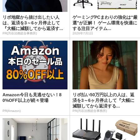
リボ地獄から抜け出したい人
ゲーミングPCまわりの強化は“厳
は、返済を3～6ヶ月停止して
選”が正解！ ゲーム環境を快適に
『大幅に減額してから返済す...
する注目アイテム...
PR(渋谷法務総合事務所)
2026年7月1日
Amazon今日も見逃せない！8
リボ払い50万円以上の人は、返
0%OFF以上が続々登場
済を3～6ヶ月停止して『大幅に
減額してから返済する...
PR(Amazon)
PR(渋谷法務総合事務所)