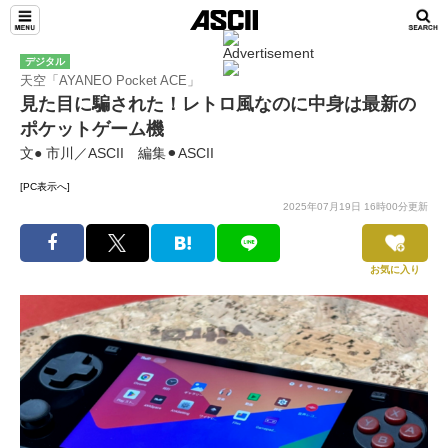
デジタル
天空「AYANEO Pocket ACE」
見た目に騙された！レトロ風なのに中身は最新の
ポケットゲーム機
文● 市川／ASCII 編集⚫︎ASCII
[PC表示へ]
2025年07月19日 16時00分更新
お気に入り