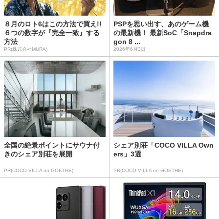
８月のロト6はこの方法で買え!!
PSPを思い出す、あのゲーム機
６つの数字が『完全一致』する
の最新機！ 最新SoC「Snapdra
方法
gon 8 ...
PR(株式会社MURA)
2026年6月3日
全国の絶景ポイントにサウナ付
シェア別荘「COCO VILLA Own
きのシェア別荘を展開
ers」3選
PR(COCO VILLA on GOETHE)
PR(COCO VILLA on GOETHE)