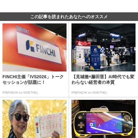
この記事を読まれたあなたへのオススメ
FINCHI主催「IVS2026」トーク
【見城徹×藤田晋】AI時代でも変
セッションが話題に！
わらない経営者の本質
PR(FINCHI on GOETHE)
PR(FINCHI on GOETHE)