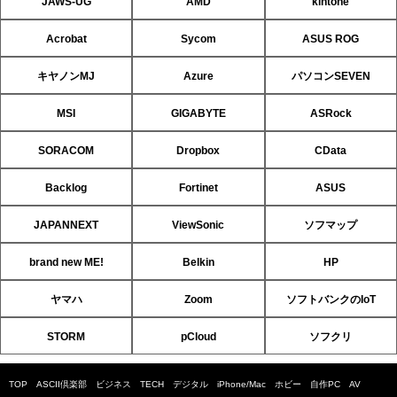
JAWS-UG
AMD
kintone
Acrobat
Sycom
ASUS ROG
キヤノンMJ
Azure
パソコンSEVEN
MSI
GIGABYTE
ASRock
SORACOM
Dropbox
CData
Backlog
Fortinet
ASUS
JAPANNEXT
ViewSonic
ソフマップ
brand new ME!
Belkin
HP
ヤマハ
Zoom
ソフトバンクのIoT
STORM
pCloud
ソフクリ
TOP
ASCII倶楽部
ビジネス
TECH
デジタル
iPhone/Mac
ホビー
自作PC
AV