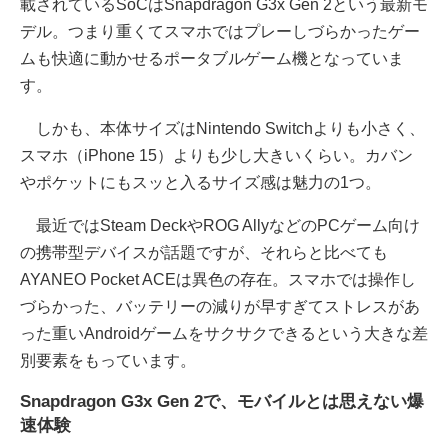
載されているSoCはSnapdragon G3x Gen 2という最新モ
デル。つまり重くてスマホではプレーしづらかったゲー
ムも快適に動かせるポータブルゲーム機となっていま
す。
しかも、本体サイズはNintendo Switchよりも小さく、
スマホ（iPhone 15）よりも少し大きいくらい。カバン
やポケットにもスッと入るサイズ感は魅力の1つ。
最近ではSteam DeckやROG AllyなどのPCゲーム向け
の携帯型デバイスが話題ですが、それらと比べても
AYANEO Pocket ACEは異色の存在。スマホでは操作し
づらかった、バッテリーの減りが早すぎてストレスがあ
った重いAndroidゲームをサクサクできるという大きな差
別要素をもっています。
Snapdragon G3x Gen 2で、モバイルとは思えない爆
速体験