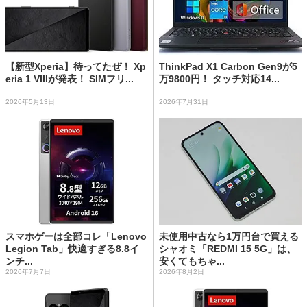
【新型Xperia】待ってたぜ！ Xp
ThinkPad X1 Carbon Gen9が5
eria 1 VIIIが発表！ SIMフリ...
万9800円！ タッチ対応14...
2026年5月13日
2026年7月31日
スマホゲーは全部コレ「Lenovo
未使用中古なら1万円台で買える
Legion Tab」快適すぎる8.8イ
シャオミ「REDMI 15 5G」は、
ンチ...
安くてもちゃ...
2026年7月7日
2026年8月2日