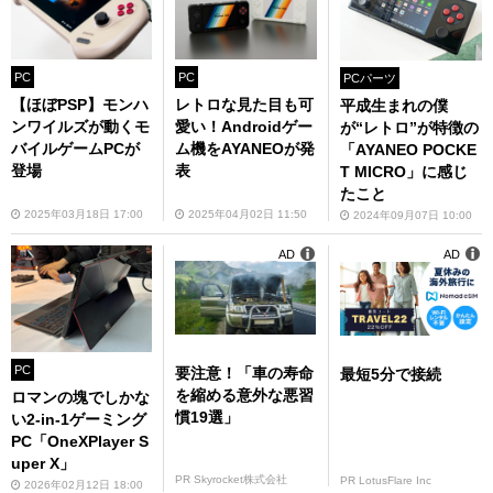
PC
PC
PCパーツ
【ほぼPSP】モンハ
レトロな見た目も可
平成生まれの僕
ンワイルズが動くモ
愛い！Androidゲー
が“レトロ”が特徴の
バイルゲームPCが
ム機をAYANEOが発
「AYANEO POCKE
登場
表
T MICRO」に感じ
たこと
2025年03月18日 17:00
2025年04月02日 11:50
2024年09月07日 10:00
AD
AD
PC
要注意！「車の寿命
最短5分で接続
を縮める意外な悪習
ロマンの塊でしかな
慣19選」
い2-in-1ゲーミング
PC「OneXPlayer S
uper X」
PR Skyrocket株式会社
PR LotusFlare Inc
2026年02月12日 18:00