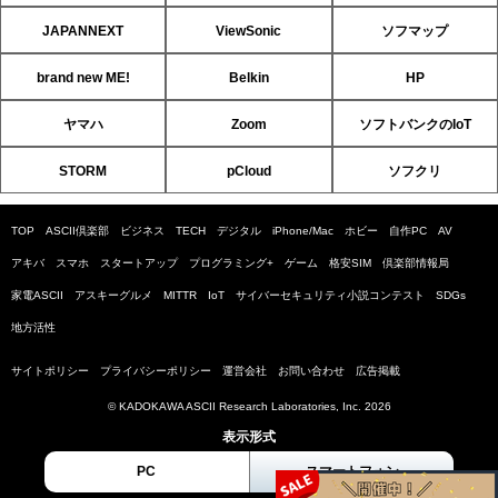
JAPANNEXT
ViewSonic
ソフマップ
brand new ME!
Belkin
HP
ヤマハ
Zoom
ソフトバンクのIoT
STORM
pCloud
ソフクリ
TOP
ASCII倶楽部
ビジネス
TECH
デジタル
iPhone/Mac
ホビー
自作PC
AV
アキバ
スマホ
スタートアップ
プログラミング+
ゲーム
格安SIM
倶楽部情報局
家電ASCII
アスキーグルメ
MITTR
IoT
サイバーセキュリティ小説コンテスト
SDGs
地方活性
サイトポリシー
プライバシーポリシー
運営会社
お問い合わせ
広告掲載
© KADOKAWA ASCII Research Laboratories, Inc. 2026
表示形式
PC
スマートフォン