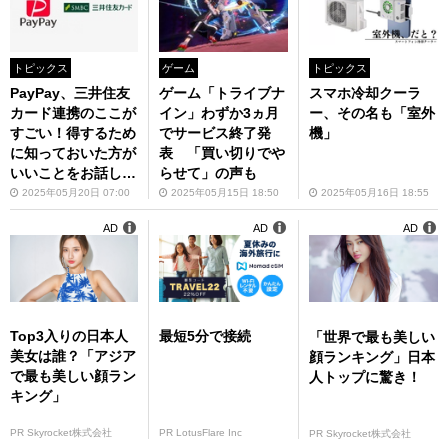
トピックス
ゲーム
トピックス
PayPay、三井住友
ゲーム「トライブナ
スマホ冷却クーラ
カード連携のここが
イン」わずか3ヵ月
ー、その名も「室外
すごい！得するため
でサービス終了発
機」
に知っておいた方が
表 「買い切りでや
いいことをお話しま
らせて」の声も
す
2025年05月20日 07:00
2025年05月15日 18:50
2025年05月16日 18:55
AD
AD
AD
Top3入りの日本人
最短5分で接続
「世界で最も美しい
美女は誰？「アジア
顔ランキング」日本
で最も美しい顔ラン
人トップに驚き！
キング」
PR Skyrocket株式会社
PR LotusFlare Inc
PR Skyrocket株式会社