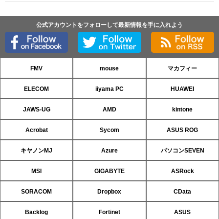
公式アカウントをフォローして最新情報を手に入れよう
FMV
mouse
マカフィー
ELECOM
iiyama PC
HUAWEI
JAWS-UG
AMD
kintone
Acrobat
Sycom
ASUS ROG
キヤノンMJ
Azure
パソコンSEVEN
MSI
GIGABYTE
ASRock
SORACOM
Dropbox
CData
Backlog
Fortinet
ASUS