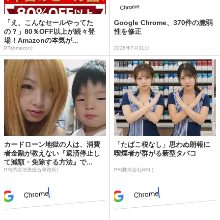
「え、こんなセールやってた
Google Chrome、370件の脆弱
の？」80％OFF以上が続々登
性を修正
場！Amazonの本気が...
PR(Amazon)
2026年7月31日
カードローン地獄の人は、消費
「たばこ税なし」思わぬ朗報に
者金融が教えない『返済停止し
喫煙者が群がる新型タバコ
て減額・免除する方法』で...
PR(渋谷法務総合事務所)
PR(株式会社HAL)