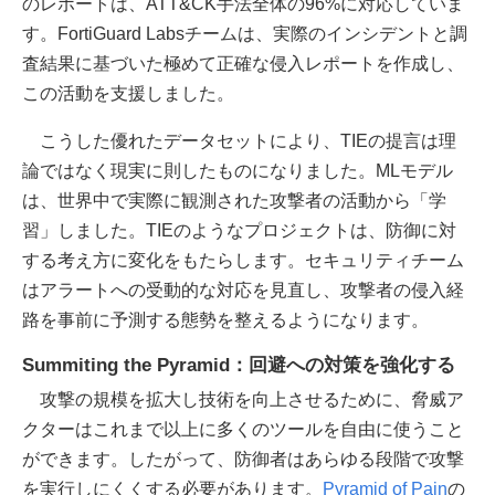
のレポートは、ATT&CK手法全体の96%に対応していま
す。FortiGuard Labsチームは、実際のインシデントと調
査結果に基づいた極めて正確な侵入レポートを作成し、
この活動を支援しました。
こうした優れたデータセットにより、TIEの提言は理
論ではなく現実に則したものになりました。MLモデル
は、世界中で実際に観測された攻撃者の活動から「学
習」しました。TIEのようなプロジェクトは、防御に対
する考え方に変化をもたらします。セキュリティチーム
はアラートへの受動的な対応を見直し、攻撃者の侵入経
路を事前に予測する態勢を整えるようになります。
Summiting the Pyramid：回避への対策を強化する
攻撃の規模を拡大し技術を向上させるために、脅威ア
クターはこれまで以上に多くのツールを自由に使うこと
ができます。したがって、防御者はあらゆる段階で攻撃
を実行しにくくする必要があります。
Pyramid of Pain
の