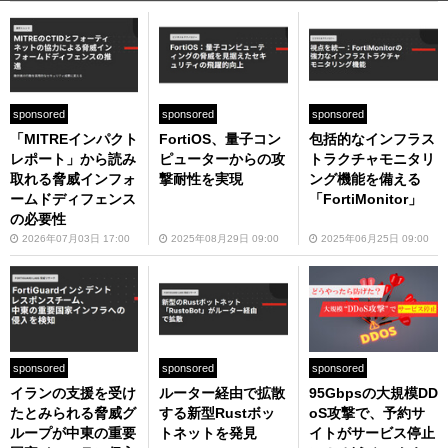
sponsored
sponsored
sponsored
「MITREインパクト
FortiOS、量子コン
包括的なインフラス
レポート」から読み
ピューターからの攻
トラクチャモニタリ
取れる脅威インフォ
撃耐性を実現
ング機能を備える
ームドディフェンス
「FortiMonitor」
の必要性
2026年07月03日 17:00
2025年08月29日 09:00
2025年06月25日 09:00
sponsored
sponsored
sponsored
イランの支援を受け
ルーター経由で拡散
95Gbpsの大規模DD
たとみられる脅威グ
する新型Rustボッ
oS攻撃で、予約サ
ループが中東の重要
トネットを発見
イトがサービス停止