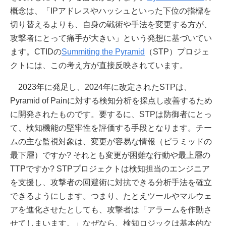
概念は、「IPアドレスやハッシュといった下位の指標を
切り替えるよりも、自身の戦術や手法を変更する方が、
攻撃者にとって痛手が大きい」という発想に基づいてい
ます。CTIDの
Summiting the Pyramid
（STP）プロジェ
クトには、この考え方が直接反映されています。
2023年に発足し、2024年に改定されたSTPは、
Pyramid of Painに対する検知分析を採点し改善するため
に開発されたものです。要するに、STPは防御者にとっ
て、検知機能の堅牢性を評価する手段となります。チー
ムの主な監視対象は、変更が容易な情報（ピラミッドの
最下層）ですか? それとも変更が困難な行動や最上層の
TTPですか? STPプロジェクトは検知担当のエンジニア
を支援し、攻撃者の回避術に対抗できる分析手法を確立
できるようにします。つまり、たとえツールやマルウェ
アを進化させたとしても、攻撃者は「アラームを作動さ
せてしまいます。」なぜなら、検知ロジックは基本的な