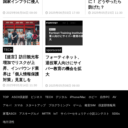
国家インフラに侵入
に！ どうやったら
防げた？
2025年06月04日 09:00
2025年06月03日 17:00
2025年05月15日 11:30
TECH
sponsored
【提言】訪日観光客
フォーティネット、
増加でリスクが上
退役軍人向けにサイ
昇、インバウンド業
バー教育の機会を拡
界は「個人情報保護
大
対策」見直しを
2025年05月14日 11:30
2025年05月08日 09:00
TOP
ASCII倶楽部
ビジネス
TECH
デジタル
iPhone/Mac
ホビー
自作PC
AV
アキバ
スマホ
スタートアップ
プログラミング+
ゲーム
格安SIM
倶楽部情報局
家電ASCII
アスキーグルメ
MITTR
IoT
サイバーセキュリティ小説コンテスト
SDGs
地方活性