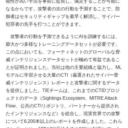
能性が高い手法を事前に監視し、減災することが可能に
なるからです。攻撃者の次の行動を予測することで、防
御者はセキュリティギャップを素早く解消し、サイバー
犯罪者の先手を打つことができます。
攻撃者の行動を予測できるようにAIを訓練するには、
膨大かつ多様なトレーニングデータセットが必要です。
この点においても、フォーティネットのグローバルな脅
威インテリジェンスデータセットが極めて有益であるこ
とが証明されました。当社は他の主要組織と協力し、ML
モデルに学習させる大量のCTI（厳選されたサイバー脅
威インテリジェンス）レポートと攻撃者に関するデータ
を提供しました。TIEチームは、これまでのCTIDプロジ
ェクトのデータ（Sightings Ecosystem、MITRE Attack
Flow、公共のCTIリポジトリ、パートナーから提供され
たインテリジェンスなど）を総合し、現実世界での攻撃
について6,200本以上のレポートを作成しました。これら