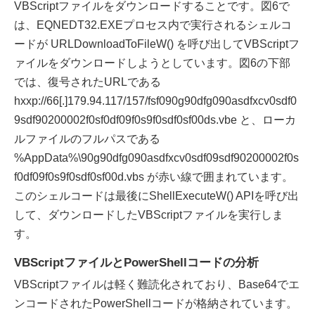
VBScriptファイルをダウンロードすることです。図6で
は、EQNEDT32.EXEプロセス内で実行されるシェルコ
ードが URLDownloadToFileW() を呼び出してVBScriptフ
ァイルをダウンロードしようとしています。図6の下部
では、復号されたURLである
hxxp://66[.]179.94.117/157/fsf090g90dfg090asdfxcv0sdf0
9sdf90200002f0sf0df09f0s9f0sdf0sf00ds.vbe と、ローカ
ルファイルのフルパスである
%AppData%\90g90dfg090asdfxcv0sdf09sdf90200002f0s
f0df09f0s9f0sdf0sf00d.vbs が赤い線で囲まれています。
このシェルコードは最後にShellExecuteW() APIを呼び出
して、ダウンロードしたVBScriptファイルを実行しま
す。
VBScriptファイルとPowerShellコードの分析
VBScriptファイルは軽く難読化されており、Base64でエ
ンコードされたPowerShellコードが格納されています。