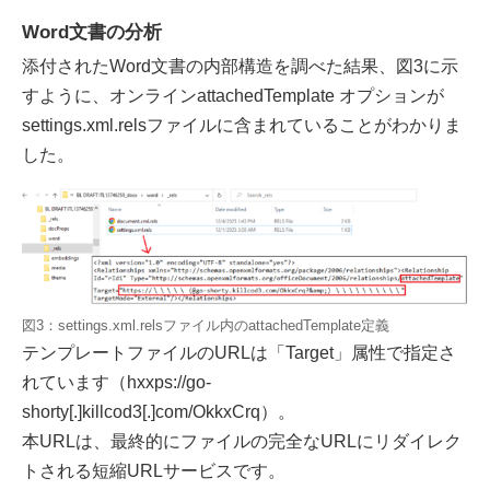
Word文書の分析
添付されたWord文書の内部構造を調べた結果、図3に示
すように、オンラインattachedTemplate オプションが
settings.xml.relsファイルに含まれていることがわかりま
した。
図3：settings.xml.relsファイル内のattachedTemplate定義
テンプレートファイルのURLは「Target」属性で指定さ
れています（hxxps://go-
shorty[.]killcod3[.]com/OkkxCrq）。
本URLは、最終的にファイルの完全なURLにリダイレク
トされる短縮URLサービスです。