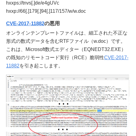
hxxps://tnvs[.]de/e4gUVc
hxxp://66[.]179[.]94[.]117/157/w/w.doc
CVE-2017-11882
の悪用
オンラインテンプレートファイルは、細工された不正な
形式の数式データを含むRTFファイル（w.doc）です。
これは、Microsoft数式エディター（EQNEDT32.EXE）
の既知のリモートコード実行（RCE）脆弱性
CVE-2017-
11882
を引き起こします。