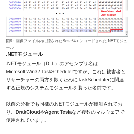
図8：画像ファイル内に隠されたBase64エンコードされた.NETモジュ
ール
.NETモジュール
.NETモジュール（DLL）のアセンブリ名は
Microsoft.Win32.TaskSchedulerですが、これは被害者と
リサーチャーの両方を欺くためにTaskSchedulerに関連
する正規のシステムモジュールを装った名前です。
以前の分析でも同様の.NETモジュールが観測されてお
り、
DrakCloud
や
Agent Tesla
など複数のマルウェアで
使用されています。