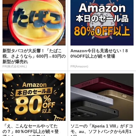
新型タバコが大反響！「たばこ
Amazon今日も見逃せない！8
税、さようなら」600円→83円の
0%OFF以上が続々登場
新型が爆売れ
PR(株式会社HAL)
PR(Amazon)
「え、こんなセールやってた
ソニーの「Xperia 1 VIII」がドコ
の？」80％OFF以上が続々登
モ、au、ソフトバンクから6月1