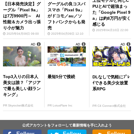
上位モデルと同じC
【日本発売決定】グ
グーグルの良コスパ
PUとAIで超強まっ
ーグル「Pixel 9a」
スマホ「Pixel 9a」
た「Google Pixel 9
は7万9900円～ AI
がドコモ／au／ソ
a」は約8万円が安く
性能＆カメラ出っ張
フトバンクからも発
感じる
り小が魅力
売
2025年04月10日 22:00
2025年04月09日 09:00
2025年04月09日 12:10
AD
AD
AD
Top3入りの日本人
最短5分で接続
DLなしで気軽にﾌﾟﾚ
美女は誰？「アジア
ｲできる美少女放置
で最も美しい顔ラン
系RPG
キング」
PR Skyrocket株式会社
PR LotusFlare Inc
PR C4 Connect株式会社
公式アカウントをフォローして最新情報を手に入れよう