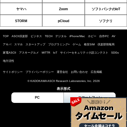
ヤマハ
Zoom
ソフトバンクのIoT
STORM
pCloud
ソフクリ
TOP
ASCII倶楽部
ビジネス
TECH
デジタル
iPhone/Mac
ホビー
自作PC
AV
アキバ
スマホ
スタートアップ
プログラミング+
ゲーム
格安SIM
倶楽部情報局
家電ASCII
アスキーグルメ
MITTR
IoT
サイバーセキュリティ小説コンテスト
SDGs
地方活性
サイトポリシー
プライバシーポリシー
運営会社
お問い合わせ
広告掲載
© KADOKAWA ASCII Research Laboratories, Inc. 2026
表示形式
PC
スマートフォン