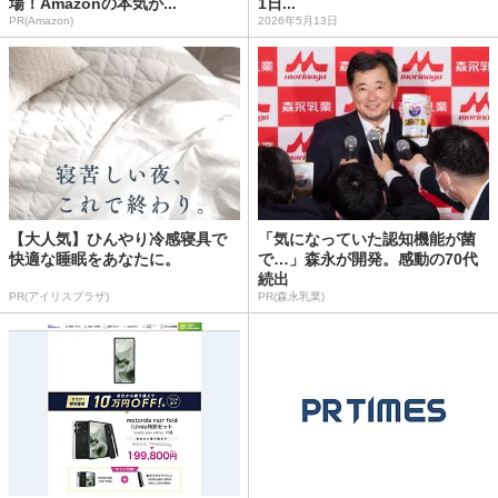
場！Amazonの本気が...
1日...
PR(Amazon)
2026年5月13日
【大人気】ひんやり冷感寝具で
「気になっていた認知機能が菌
快適な睡眠をあなたに。
で…」森永が開発。感動の70代
続出
PR(アイリスプラザ)
PR(森永乳業)