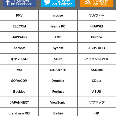
FMV
mouse
マカフィー
ELECOM
iiyama PC
HUAWEI
JAWS-UG
AMD
kintone
Acrobat
Sycom
ASUS ROG
キヤノンMJ
Azure
パソコンSEVEN
MSI
GIGABYTE
ASRock
SORACOM
Dropbox
CData
Backlog
Fortinet
ASUS
JAPANNEXT
ViewSonic
ソフマップ
brand new ME!
Belkin
HP