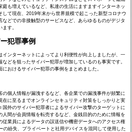
家庭も増えているなど、私達の生活にますますインターネッ
して現在、2019年末から世界規模で起こった新型コロナウ
店などでの非接触型のサービスなど、あらゆるものがデジタ
います。
ー犯罪事例
はインターネットによってより利便性が向上しましたが、一
報などを狙ったサイバー犯罪が増加しているのも事実です。
面におけるサイバー犯罪の事例をまとめました。
客の個人情報が漏洩するなど、各企業での漏洩事件が頻繁に
現在に至るまでオンラインセキュリティ対策をしっかりと実
々国外のサイバー犯罪者によるサイバー攻撃のターゲットに
の人間が会員情報を転売するなど、金銭目的のために情報を
の従業員によるデータの誤送信や機密データへのアクセス権
リーの紛失、プライベートと社用デバイスを混同して使用した