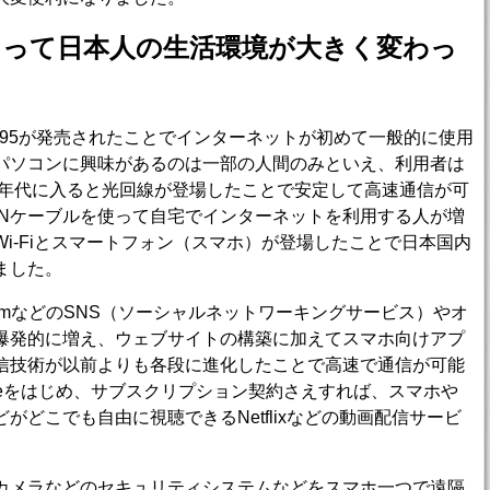
よって日本人の生活環境が大きく変わっ
ows95が発売されたことでインターネットが初めて一般的に使用
パソコンに興味があるのは一部の人間のみといえ、利用者は
0年代に入ると光回線が登場したことで安定して高速通信が可
ANケーブルを使って自宅でインターネットを利用する人が増
i-Fiとスマートフォン（スマホ）が登場したことで日本国内
ました。
stagramなどのSNS（ソーシャルネットワーキングサービス）やオ
爆発的に増え、ウェブサイトの構築に加えてスマホ向けアプ
信技術が以前よりも各段に進化したことで高速で通信が可能
ubeをはじめ、サブスクリプション契約さえすれば、スマホや
どこでも自由に視聴できるNetflixなどの動画配信サービ
カメラなどのセキュリティシステムなどをスマホ一つで遠隔