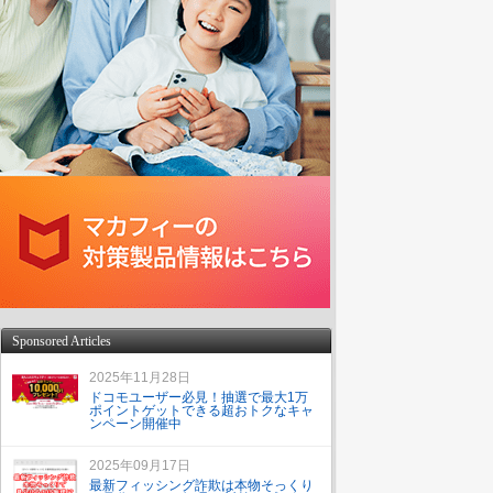
Sponsored Articles
2025年11月28日
ドコモユーザー必見！抽選で最大1万
ポイントゲットできる超おトクなキャ
ンペーン開催中
2025年09月17日
最新フィッシング詐欺は本物そっくり