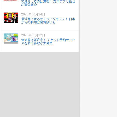
で見分けるのは無理！ 対策アプリ任せ
が安全安心
2025年08月24日
最近耳にするオンラインカジノ！ 日本
からの利用は賭博扱いも
2025年05月22日
連休前は要注意！ チケット予約サービ
スを装う詐欺が大発生