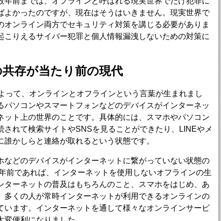
数年前までは、オフラインと呼ばれる現実世界でだけ犯罪に
ばよかったのですが、現在はそうはいきません。現実世界で
のオンライン両方でセキュリティ対策を講じる必要がありま
起こりえるサイバー犯罪と個人情報漏洩しないための対策に
の共存が当たり前の現代
によって、オンラインとオフラインという言葉が生まれまし
るパソコンやスマートフォンなどのデバイスがインターネッ
ネット上の世界のことです。具体的には、スマホやパソコン
されて検索サイトやSNSを見ることができたり、LINEやメ
に誰かしらと連絡が取れるという状態です。
ホなどのデバイスがインターネットに繋がっていない状態の
0年前であれば、インターネットを使用しないオフラインの生
ンターネットの普及はもちろんのこと、スマホをはじめ、あ
、多くの人が常時インターネットが利用できるオンラインの
ています。インターネットを通して様々なオンラインサービ
大変便利になりました。