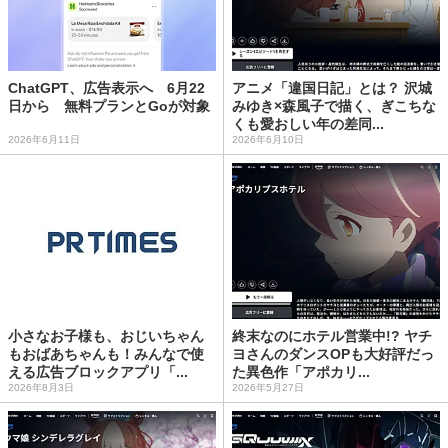
ChatGPT、広告表示へ 6月22
アニメ「違国日記」とは？ 沢城
日から 無料プランとGoが対象
みゆき×森風子で描く、ぎこちな
くも愛おしい年の差同...
2026年6月11日
2026年6月10日
小さなお子様も、おじいちゃん
終末なのにホテル営業中!? ヤチ
もおばあちゃんも！みんなで使
ヨさんのダンスOPも大好評だっ
える広告ブロックアプリ「...
た異色作「アポカリ...
2026年8月3日
2026年5月27日