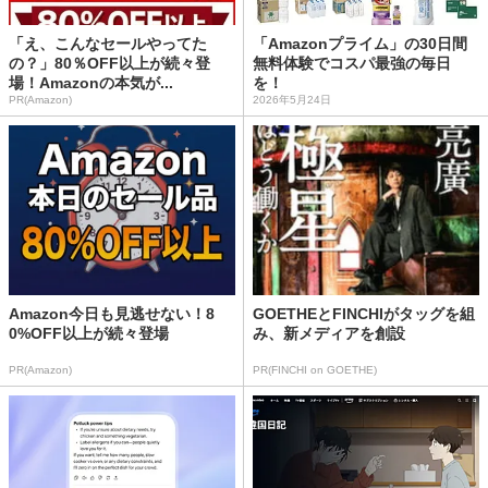
「え、こんなセールやってた
「Amazonプライム」の30日間
の？」80％OFF以上が続々登
無料体験でコスパ最強の毎日
場！Amazonの本気が...
を！
PR(Amazon)
2026年5月24日
Amazon今日も見逃せない！8
GOETHEとFINCHIがタッグを組
0%OFF以上が続々登場
み、新メディアを創設
PR(Amazon)
PR(FINCHI on GOETHE)