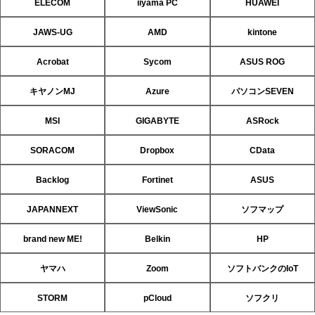
ELECOM
iiyama PC
HUAWEI
JAWS-UG
AMD
kintone
Acrobat
Sycom
ASUS ROG
キヤノンMJ
Azure
パソコンSEVEN
MSI
GIGABYTE
ASRock
SORACOM
Dropbox
CData
Backlog
Fortinet
ASUS
JAPANNEXT
ViewSonic
ソフマップ
brand new ME!
Belkin
HP
ヤマハ
Zoom
ソフトバンクのIoT
STORM
pCloud
ソフクリ