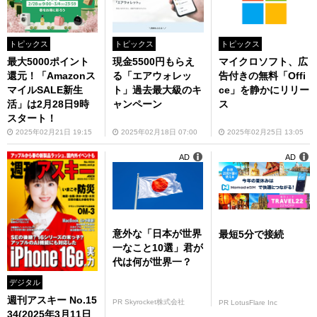
トピックス
トピックス
トピックス
最大5000ポイント
現金5500円もらえ
マイクロソフト、広
還元！「Amazonス
る「エアウォレッ
告付きの無料「Offi
マイルSALE新生
ト」過去最大級のキ
ce」を静かにリリー
活」は2月28日9時
ャンペーン
ス
スタート！
2025年02月21日 19:15
2025年02月18日 07:00
2025年02月25日 13:05
AD
AD
意外な「日本が世界
最短5分で接続
一なこと10選」君が
代は何が世界一？
デジタル
週刊アスキー No.15
PR Skyrocket株式会社
PR LotusFlare Inc
34(2025年3月11日