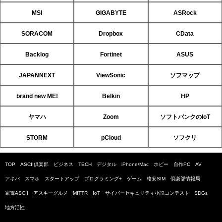
MSI
GIGABYTE
ASRock
SORACOM
Dropbox
CData
Backlog
Fortinet
ASUS
JAPANNEXT
ViewSonic
ソフマップ
brand new ME!
Belkin
HP
ヤマハ
Zoom
ソフトバンクのIoT
STORM
pCloud
ソフクリ
TOP
ASCII倶楽部
ビジネス
TECH
デジタル
iPhone/Mac
ホビー
自作PC
AV
アキバ
スマホ
スタートアップ
プログラミング+
ゲーム
格安SIM
倶楽部情報局
家電ASCII
アスキーグルメ
MITTR
IoT
サイバーセキュリティ小説コンテスト
SDGs
地方活性