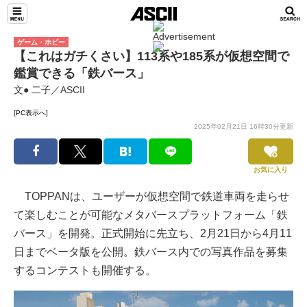
ゲーム・ホビー
【これはガチくさい】113系や185系が仮想空間で
鑑賞できる「鉄バース」
文● 二子／ASCII
[PC表示へ]
2025年02月21日 16時30分更新
お気に入り
TOPPANは、ユーザーが仮想空間で鉄道車両を走らせ
て楽しむことが可能なメタバースプラットフォーム「鉄
バース」を開発。正式開始に先立ち、2月21日から4月11
日までベータ版を公開。鉄バース内での写真作品を募集
するコンテストも開催する。