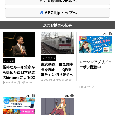
この記事の先頭へ
ASCII.jpトップへ
次にお勧めの記事
AD
トピックス
デジタル
ローソンアプリ／ク
東武鉄道、磁気乗車
ーポン配信中
厳格なルール策定か
券を廃止 「QR乗
ら始めた西日本鉄道
車券」に切り替えへ
のkintoneによるDX
2024年05月08日 09:30
2023年06月12日 09:00
PR ローソン
AD
AD