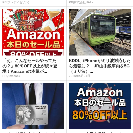
PR(クレディセゾン)
PR(株式会社HAL)
「え、こんなセールやってた
KDDI、iPhoneがミリ波対応した
の？」80％OFF以上が続々登
ら最強に？ JR山手線車内を5G
場！Amazonの本気が...
（ミリ波）...
PR(Amazon)
2026年5月21日