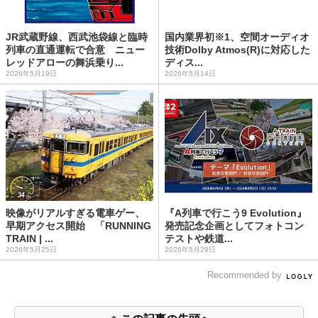
JR武蔵野線、西武池袋線と臨時
国内業界初※1、空間オーディオ
列車の直通運転で合意 ニュー
技術Dolby Atmos(R)︎に対応した
レッドアローの舞浜乗り...
ディス...
2026年5月19日
2026年5月14日
映像がリアルすぎる電車ゲー、
『A列車で行こう9 Evolution』
早期アクセス開始 「RUNNING
発売記念企画としてフォトコン
TRAIN | ...
テストや鉄道...
2026年5月25日
2026年5月29日
Recommended by