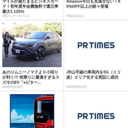
マイルが超たまるビジネスカー
Amazon今日も見逃せない！8
ド！初年度年会費無料で還元率
0%OFF以上が続々登場
最大1.125%
PR(クレディセゾン)
PR(Amazon)
あのジムニーノマドより小回り
JR山手線の車両内を5G（ミリ
が利く!? 街乗りに最適すぎるス
波）エリア化する実証に成功
ズキのEV「eビター...
2026年6月28日
2026年5月20日