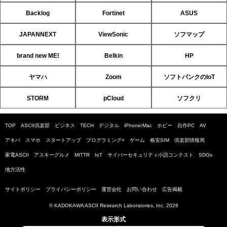
Backlog
Fortinet
ASUS
JAPANNEXT
ViewSonic
ソフマップ
brand new ME!
Belkin
HP
ヤマハ
Zoom
ソフトバンクのIoT
STORM
pCloud
ソフクリ
TOP
ASCII倶楽部
ビジネス
TECH
デジタル
iPhone/Mac
ホビー
自作PC
AV
アキバ
スマホ
スタートアップ
プログラミング+
ゲーム
格安SIM
倶楽部情報局
家電ASCII
アスキーグルメ
MITTR
IoT
サイバーセキュリティ小説コンテスト
SDGs
地方活性
サイトポリシー
プライバシーポリシー
運営会社
お問い合わせ
広告掲載
© KADOKAWA ASCII Research Laboratories, Inc. 2026
表示形式