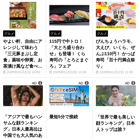
グルメ
グルメ
グルメ
やよい軒、自由にア
115円で中トロ！
びんちょうハラモ、
レンジして味わう
「大とろ盛り合わ
大えび、いくら、ぜ
「三元豚まぶし定
せ」も登場！ くら
んぶ110円！ かっぱ
食」薬味や卵黄、お
寿司の「とろとまぐ
寿司「百十円満点祭
茶漬け風など食べ方
ろ」フェア
り」
いろいろ
2025年01月22日 19:00
2025年01月22日 12:00
2025年01月22日 12:00
AD
AD
AD
「アジアで最もハン
最短5分で接続
「世界で最も美しい
サムな顔ランキン
顔ランキング」日本
グ」日本人最高位は
人トップは誰？
中国でも大人気のあ