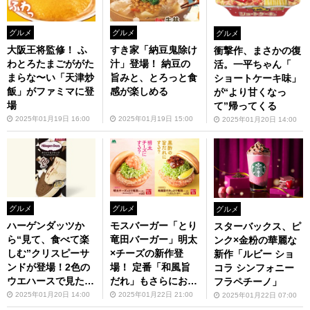
グルメ
グルメ
グルメ
大阪王将監修！ ふ
すき家「納豆鬼除け
衝撃作、まさかの復
わとろたまごががた
汁」登場！ 納豆の
活。一平ちゃん「
まらな〜い「天津炒
旨みと、とろっと食
ショートケーキ味」
飯」がファミマに登
感が楽しめる
が“より甘くなっ
場
て”帰ってくる
2025年01月19日 16:00
2025年01月19日 15:00
2025年01月20日 14:00
グルメ
グルメ
グルメ
ハーゲンダッツか
モスバーガー「とり
スターバックス、ピ
ら“見て、食べて楽
竜田バーガー」明太
ンク×金粉の華麗な
しむ”クリスピーサ
×チーズの新作登
新作「ルビー ショ
ンドが登場！2色の
場！ 定番「和風旨
コラ シンフォニー
ウエハースで見た目
だれ」もさらにおい
フラペチーノ」
も楽しい
しく
2025年01月20日 14:00
2025年01月22日 21:00
2025年01月22日 07:00