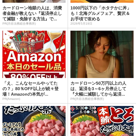
カードローン地獄の人は、消費
1000円以下の「ホタテかに丼」
者金融が教えない『返済停止し
も！北海グルメフェア、贅沢＆
て減額・免除する方法』で...
お手頃で攻める
PR(渋谷法務総合事務所)
2026年5月19日
「え、こんなセールやってた
カードローン50万円以上の人
の？」80％OFF以上が続々登
は、返済を3～6ヶ月停止して
場！Amazonの本気が...
『大幅に減額してから返済...
PR(Amazon)
PR(渋谷法務総合事務所)