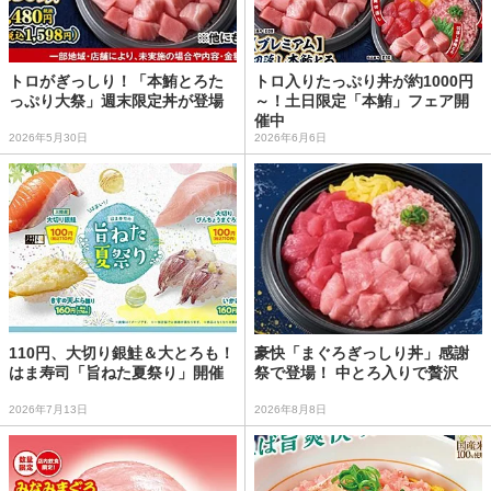
トロがぎっしり！「本鮪とろた
トロ入りたっぷり丼が約1000円
っぷり大祭」週末限定丼が登場
～！土日限定「本鮪」フェア開
催中
2026年5月30日
2026年6月6日
110円、大切り銀鮭＆大とろも！
豪快「まぐろぎっしり丼」感謝
はま寿司「旨ねた夏祭り」開催
祭で登場！ 中とろ入りで贅沢
2026年7月13日
2026年8月8日