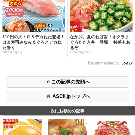
110円の大トロ＆デカねた登場！
なか卯、夏のねば旨「オクラま
はま寿司みなみまぐろとデカね
ぐろたたき丼」登場！ 特盛もあ
た祭り
るぞ
2026年6月8日
2026年6月17日
Recommended by
この記事の先頭へ
ASCII.jpトップへ
次にお勧めの記事