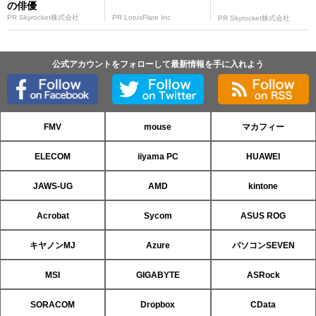
の俳優
PR Skyrocket株式会社
PR LotusFlare Inc
PR Skyrocket株式会社
公式アカウントをフォローして最新情報を手に入れよう
FMV
mouse
マカフィー
ELECOM
iiyama PC
HUAWEI
JAWS-UG
AMD
kintone
Acrobat
Sycom
ASUS ROG
キヤノンMJ
Azure
パソコンSEVEN
MSI
GIGABYTE
ASRock
SORACOM
Dropbox
CData