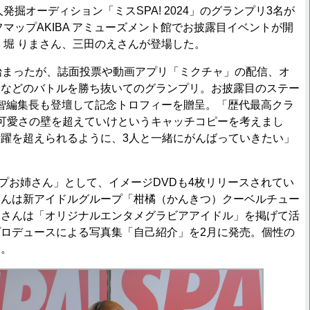
発掘オーディション「ミスSPA! 2024」のグランプリ3名が
フマップAKIBA アミューズメント館でお披露目イベントが開
、堀 りまさん、三田のえさんが登場した。
始まったが、誌面投票や動画アプリ「ミクチャ」の配信、オ
会などのバトルを勝ち抜いてのグランプリ。お披露目のステー
井 智編集長も登壇して記念トロフィーを贈呈。「歴代最高クラ
可愛さの壁を超えていけというキャッチコピーを考えまし
躍を超えられるように、3人と一緒にがんばっていきたい」
お姉さん」として、イメージDVDも4枚リリースされてい
さんは新アイドルグループ「柑橘（かんきつ）クーベルチュー
田さんは「オリジナルエンタメグラビアアイドル」を掲げて活
ロデュースによる写真集「自己紹介」を2月に発売。個性の
た。