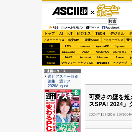
ASCII.jp
ゲーム・
ホビー
トップ
AI
IoT
ビジネス
TECH
デジタル
i
アスキーキッズ
格安SIM
家電ASCII
アスキーグルメ
週刊
FMV
mouse
iiyamaPC
Sycom
PC
ELECOM
AMD
ASUS ROG
Digital
GIGABYTE
JAWS
Acrobat
kintone
Azure
Business
S
JAPANNEXT
マカフィー
キヤノンMJ
ソフマップ
Special
注目ニュース
週刊アスキー特別
編集 週アス
2026August
可愛さの壁を超
スSPA! 202
2024年12月20日 19時00