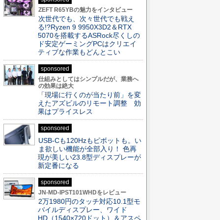
ZEFT R65YBの魅力をインタビュー
次世代でも、次々世代でも戦え
る!?Ryzen 9 9950X3D2＆RTX
5070を搭載するASRock尽くしの
ド安定ゲーミングPCはクリエイ
ティブな作業もどんとこい
sponsored
仕組みとしてはシンプルだが、業務へ
の効果は絶大
「現場に行くのが当たり前」を変
えたアズビルのリモート調整 効
果はプライスレス
sponsored
USB-Cも120Hzもピボットも。い
ま欲しい機能が全部入り！ 色再
現が美しい23.8型ディスプレーが
新定番になる
sponsored
JN-MD-IPST101WHDをレビュー
2万1980円のタッチ対応10.1型モ
バイルディスプレー、ワイド
HD（1540×720ドット）＆アスペ