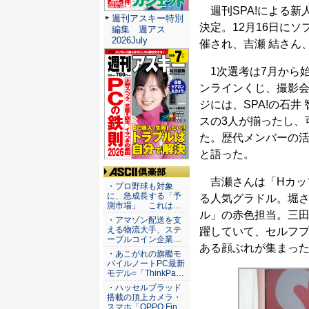
週刊SPA!による新人
週刊アスキー特別
決定。12月16日にソ
編集 週アス
2026July
催され、吉瀬 結さん
1次選考は7月から
ンラインくじ、撮影
ジには、SPA!の石
スの3人が揃ったし、
た。歴代メンバーの活
と語った。
吉瀬さんは「Hカップ
ASCII倶楽部
・プロ野球も対象
に、急成長する「予
る人気グラドル。堀
測市場」 これは…
ル」の赤色担当。三
・アマゾン配送を支
える物流大手、ステ
躍していて、セルフプ
ーブルコイン企業…
ある顔ぶれが集まっ
・あこがれの旗艦モ
バイルノートPC最新
モデル=「ThinkPa…
・ハッセルブラッド
搭載の頂上カメラ・
スマホ「OPPO Fin…