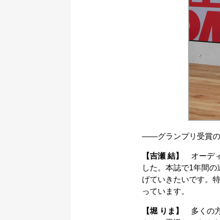
――グランプリ受賞
【吉瀬 結】
オーディ
した。本誌で1年間の
げていきたいです。
っています。
【堀 りま】
多くの方