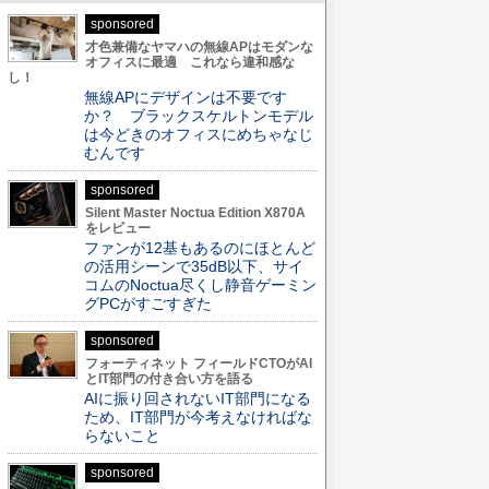
sponsored
才色兼備なヤマハの無線APはモダンな
オフィスに最適 これなら違和感な
し！
無線APにデザインは不要です
か？ ブラックスケルトンモデル
は今どきのオフィスにめちゃなじ
むんです
sponsored
Silent Master Noctua Edition X870A
をレビュー
ファンが12基もあるのにほとんど
の活用シーンで35dB以下、サイ
コムのNoctua尽くし静音ゲーミン
グPCがすごすぎた
sponsored
フォーティネット フィールドCTOがAI
とIT部門の付き合い方を語る
AIに振り回されないIT部門になる
ため、IT部門が今考えなければな
らないこと
sponsored