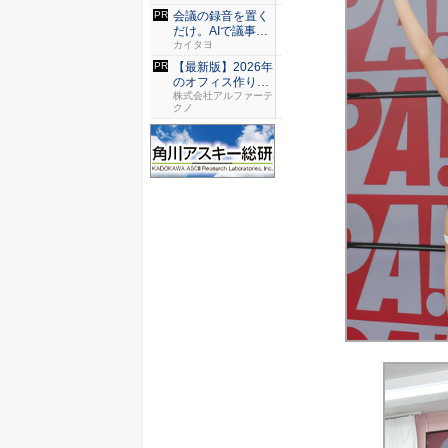
会議の録音を置く
だけ。AIで議事録
作成を...
カイタヨ
【最新版】2026年
のオフィス作り攻
略ガ...
株式会社アルファーテ
クノ