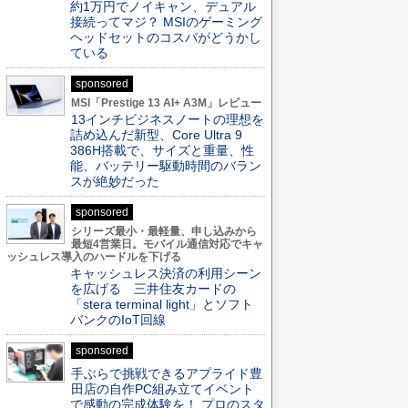
約1万円でノイキャン、デュアル
接続ってマジ？ MSIのゲーミング
ヘッドセットのコスパがどうかし
ている
sponsored
MSI「Prestige 13 AI+ A3M」レビュー
13インチビジネスノートの理想を
詰め込んだ新型、Core Ultra 9
386H搭載で、サイズと重量、性
能、バッテリー駆動時間のバラン
スが絶妙だった
sponsored
シリーズ最小・最軽量、申し込みから
最短4営業日。モバイル通信対応でキャ
ッシュレス導入のハードルを下げる
キャッシュレス決済の利用シーン
を広げる 三井住友カードの
「stera terminal light」とソフト
バンクのIoT回線
sponsored
手ぶらで挑戦できるアプライド豊
田店の自作PC組み立てイベント
で感動の完成体験を！ プロのスタ