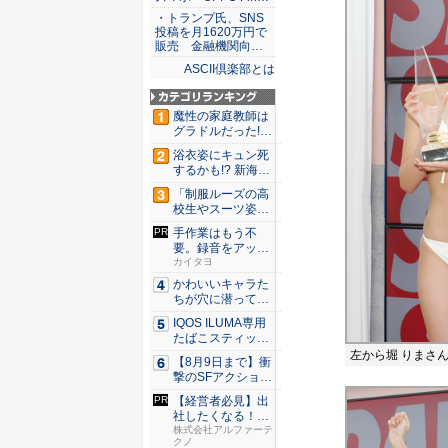
・トランプ氏、SNS
投稿を月1620万円で
販売 金融機関向…
ASCII倶楽部とは
魔性の家庭教師は
グラドルだった!?
村雨...
浴衣姿にキュン死
するかも!? 新海ま
きが...
「制服ルーズの高
校生やスーツ姿の
OLを演...
手作業はもう不
要。録音をアップ
するだけの...
カイタヨ
かわいいキャラた
ちが穴に潜ってひ
どい目に...
IQOS ILUMA専用
たばこスティッ
ク...
左から堀 りまさ
【8月9日まで】衝
撃のSFアクション
『G...
【経営者必見】出
社したくなる！社
員を活か...
株式会社アルファーテ
クノ