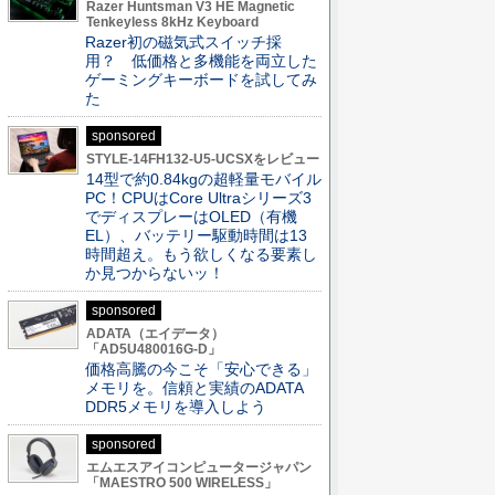
Razer Huntsman V3 HE Magnetic
Tenkeyless 8kHz Keyboard
Razer初の磁気式スイッチ採
用？ 低価格と多機能を両立した
ゲーミングキーボードを試してみ
た
sponsored
STYLE-14FH132-U5-UCSXをレビュー
14型で約0.84kgの超軽量モバイル
PC！CPUはCore Ultraシリーズ3
でディスプレーはOLED（有機
EL）、バッテリー駆動時間は13
時間超え。もう欲しくなる要素し
か見つからないッ！
sponsored
ADATA（エイデータ）
「AD5U480016G-D」
価格高騰の今こそ「安心できる」
メモリを。信頼と実績のADATA
DDR5メモリを導入しよう
sponsored
エムエスアイコンピュータージャパン
「MAESTRO 500 WIRELESS」