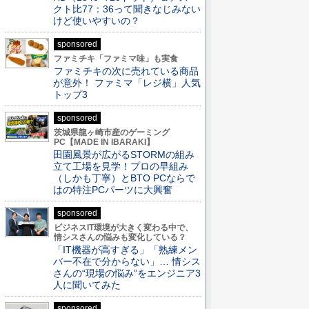
クト比77：36って聞きなじみない
けど使いやすいの？
sponsored
ファミチキ「ファミマ味」も実食
ファミチキの次に売れている商品
が意外！ ファミマ「レジ横」人気
トップ3
sponsored
茨城県龍ヶ崎市産のゲーミング
PC【MADE IN IBARAKI】
田園風景が広がるSTORMの組み
立て工場を見学！プロの早組み
（しかも丁寧）とBTO PCならで
はの特注PCパーツに大興奮
sponsored
ビジネスIT環境が大きく変わる中で、
情シスさんの悩みも変化している？
「IT機器が高すぎる」「熟練メン
バー不在で分からない」… 情シス
さんの“現場の悩み”をエンジニア3
人に聞いてみた
sponsored