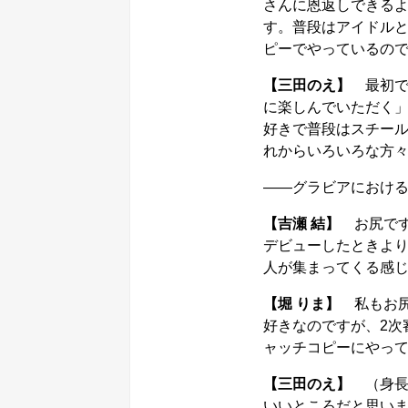
さんに恩返しできるよ
す。普段はアイドル
ピーでやっているの
【三田のえ】
最初で
に楽しんでいただく
好きで普段はスチー
れからいろいろな方
――グラビアにおけ
【吉瀬 結】
お尻です
デビューしたときより
人が集まってくる感
【堀 りま】
私もお尻
好きなのですが、2次
ャッチコピーにやっ
【三田のえ】
（身長
いいところだと思い