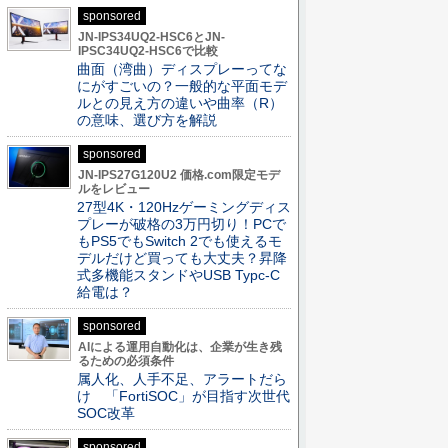
sponsored
JN-IPS34UQ2-HSC6とJN-
IPSC34UQ2-HSC6で比較
曲面（湾曲）ディスプレーってな
にがすごいの？一般的な平面モデ
ルとの見え方の違いや曲率（R）
の意味、選び方を解説
sponsored
JN-IPS27G120U2 価格.com限定モデ
ルをレビュー
27型4K・120Hzゲーミングディス
プレーが破格の3万円切り！PCで
もPS5でもSwitch 2でも使えるモ
デルだけど買っても大丈夫？昇降
式多機能スタンドやUSB Typc-C
給電は？
sponsored
AIによる運用自動化は、企業が生き残
るための必須条件
属人化、人手不足、アラートだら
け 「FortiSOC」が目指す次世代
SOC改革
sponsored