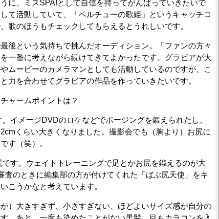
うに、ミスSPA!として自信を持ってがんばっていきたいで
として活動していて、「ベルチューの歌姫」というキャッチコ
で、歌のほうもチェックしてもらえるとうれしいです。
最後という気持ちで挑んだオーディション。「ファンの方々
」を一番に考えながら続けてきてよかったです。グラビアが大
ルやムービーのカメラマンとしても活動しているのですが、こ
々と力を合わせてグラビアの作品を作っていきたいです。
るチャームポイントは？
。イメージDVDのロケなどでポージングを鍛えられたし、
2cmくらい大きくなりました。撮影会でも（胸より）お尻に
じです（笑）。
です。ウェイトトレーニングで足とかお尻を鍛えるのが大
審査のときに編集部の方が付けてくれた「ばぶ尻天使」をキ
ていこうかなと考えています。
が）大きすぎず、小さすぎない、ほどよいサイズ感が自分の
ます。あと、一度も染めたことがない黒髪。目もカラコンを入