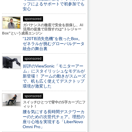
ッフによるサポートで初参加でも
安心
sponsored
ガバナンスの徹底で安全を担保し、AI
活用の促進で目指すのは“トレジャー
Box”という成長エンジン
“120TB消失危機”を救ったBox。
ゼネラルが挑むグローバルデータ
統合の舞台裏
sponsored
好評のViewSonic「モニターアー
ム」にスタイリッシュなモデルが
新登場！ アームの動きがスムーズ
で、机も広く使えてデスクトップ
環境が激変した
sponsored
スイッチひとつで背中のS字カーブにフ
ィット！
腰を気にする長時間デスクワーカ
ーのための次世代チェア。理想の
座り心地を実現する「LiberNovo
Omni Pro」