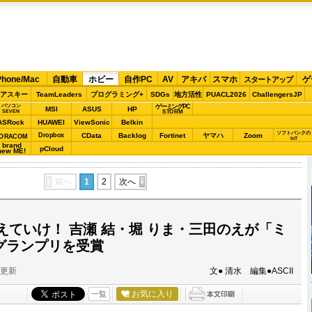
Phone/Mac
自動車
ホビー
自作PC
AV
アキバ
スマホ
ゲ
スタートアップ
アスキー
TeamLeaders
プログラミング+
SDGs
地方活性
PUACL2026
ChallengersJP
パソコン
ゲーミングPC
MSI
ASUS
HP
STORM
SEVEN
ASRock
HUAWEI
ViewSonic
Belkin
ソフトバンクの
Dropbox
CData
Backlog
Fortinet
ヤマハ
Zoom
ORACOM
IoT
brand
pCloud
new ME!
前へ
1
2
次へ
えていけ！ 吉瀬 結・堀 りま・三田のえが「ミ
4」グランプリを受賞
分更新
文● 清水 編集●ASCII
お気に入り
一覧