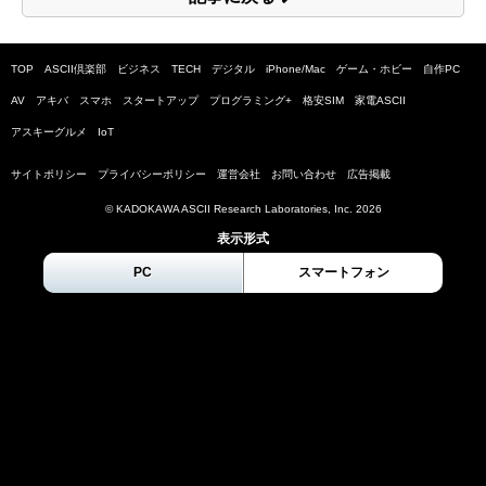
TOP
ASCII倶楽部
ビジネス
TECH
デジタル
iPhone/Mac
ゲーム・ホビー
自作PC
AV
アキバ
スマホ
スタートアップ
プログラミング+
格安SIM
家電ASCII
アスキーグルメ
IoT
サイトポリシー
プライバシーポリシー
運営会社
お問い合わせ
広告掲載
© KADOKAWA ASCII Research Laboratories, Inc.
2026
表示形式
PC
スマートフォン