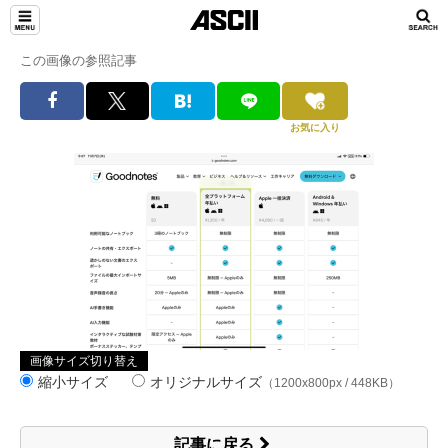
この画像の参照記事
お気に入り
画像サイズ切り替え
縮小サイズ
オリジナルサイズ
（1200x800px / 448KB）
記事に戻る