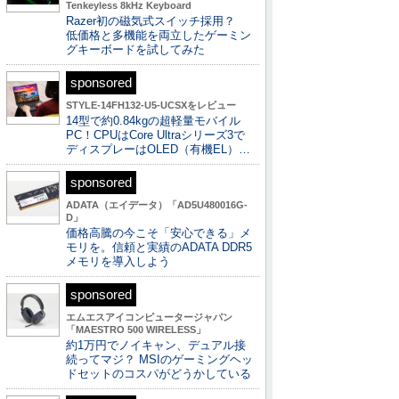
Tenkeyless 8kHz Keyboard
Razer初の磁気式スイッチ採用？
低価格と多機能を両立したゲーミン
グキーボードを試してみた
sponsored
STYLE-14FH132-U5-UCSXをレビュー
14型で約0.84kgの超軽量モバイル
PC！CPUはCore Ultraシリーズ3で
ディスプレーはOLED（有機EL）…
sponsored
ADATA（エイデータ）「AD5U480016G-
D」
価格高騰の今こそ「安心できる」メ
モリを。信頼と実績のADATA DDR5
メモリを導入しよう
sponsored
エムエスアイコンピュータージャパン
「MAESTRO 500 WIRELESS」
約1万円でノイキャン、デュアル接
続ってマジ？ MSIのゲーミングヘッ
ドセットのコスパがどうかしている