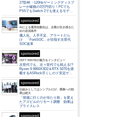
27型4K・120Hzゲーミングディスプ
レーが破格の3万円切り！PCでも
PS5でもSwitch 2でも使えるモデ…
sponsored
AIによる運用自動化は、企業が生き残るた
めの必須条件
属人化、人手不足、アラートだら
け 「FortiSOC」が目指す次世代
SOC改革
sponsored
ZEFT R65YBの魅力をインタビュー
次世代でも、次々世代でも戦える!?
Ryzen 9 9950X3D2＆RTX 5070を搭
載するASRock尽くしのド安定ゲ…
sponsored
仕組みとしてはシンプルだが、業務への効
果は絶大
「現場に行くのが当たり前」を変え
たアズビルのリモート調整 効果は
プライスレス
sponsored