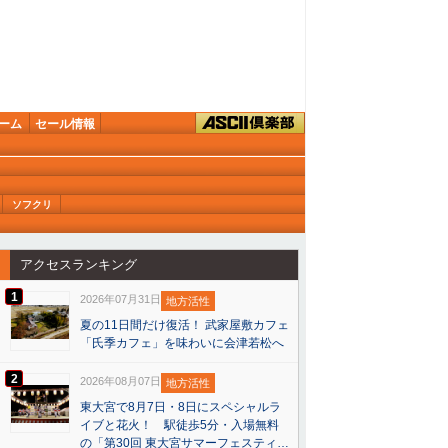
ーム
セール情報
ソフクリ
アクセスランキング
1
2026年07月31日
地方活性
夏の11日間だけ復活！ 武家屋敷カフェ
「氏季カフェ」を味わいに会津若松へ
2
2026年08月07日
地方活性
東大宮で8月7日・8日にスペシャルラ
イブと花火！ 駅徒歩5分・入場無料
の「第30回 東大宮サマーフェスティ…