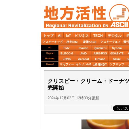
トップ
AI
IoT
ビジネス
TECH
デジタル
i
アスキーキッズ
格安SIM
家電ASCII
アスキーグルメ
週刊
PC
FMV
mouse
iiyamaPC
Sycom
Digital
ELECOM
AMD
ASUS ROG
GIGABYTE
Business
JAWS
Acrobat
kintone
Azure
S
JAPANNEXT
Special
マカフィー
キヤノンMJ
ソフマップ
クリスピー・クリーム・ドーナ
売開始
2024年12月02日 12時00分更新