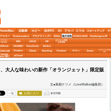
Phone/Mac
自動車
ホビー
自作PC
AV
アキバ
スマホ
ゲ
スタートアップ
アスキー
TeamLeaders
プログラミング+
SDGs
地方活性
PUACL2026
ChallengersJP
パソコン
ゲーミングPC
MSI
ASUS
HP
STORM
SEVEN
ASRock
HUAWEI
ViewSonic
Belkin
ソフトバンクの
Dropbox
CData
Backlog
Fortinet
ヤマハ
Zoom
ORACOM
IoT
brand
pCloud
new ME!
ツ、大人な味わいの新作「オランジェット」限定販
文●風都ナツメ（LoveWalker編集部）
お気に入り
一覧