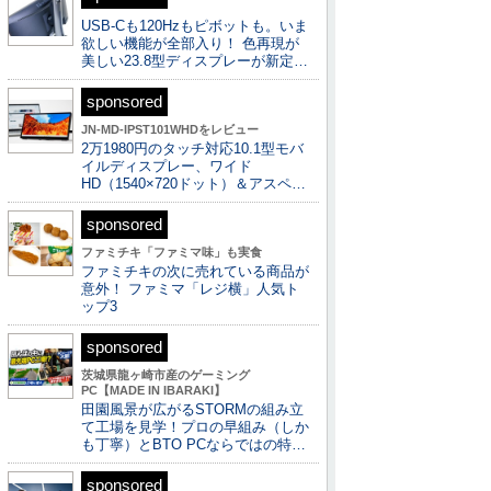
USB-Cも120Hzもピボットも。いま
欲しい機能が全部入り！ 色再現が
美しい23.8型ディスプレーが新定…
sponsored
JN-MD-IPST101WHDをレビュー
2万1980円のタッチ対応10.1型モバ
イルディスプレー、ワイド
HD（1540×720ドット）＆アスペ…
sponsored
ファミチキ「ファミマ味」も実食
ファミチキの次に売れている商品が
意外！ ファミマ「レジ横」人気ト
ップ3
sponsored
茨城県龍ヶ崎市産のゲーミング
PC【MADE IN IBARAKI】
田園風景が広がるSTORMの組み立
て工場を見学！プロの早組み（しか
も丁寧）とBTO PCならではの特…
sponsored