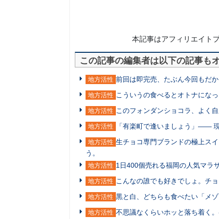
本記事はアフィリエイト
この記事の編集者は以下の記事も
前回は即完売、たぶん今回もだか
地方活性
こういうの食べるとオトナになっ
地方活性
このフォンダンショコラ、よく自
地方活性
「有楽町で逢いましょう」―― 
地方活性
生チョコ専門ブランドの極上スイ
地方活性
う。
1日400個売れる福岡の人気マ
地方活性
こんなの誰でも好きでしょ。チョ
地方活性
黒と白、どちらも食べたい「メゾ
地方活性
不思議なくらいホッと落ち着く。
地方活性