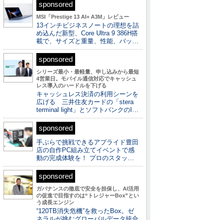
sponsored
MSI「Prestige 13 AI+ A3M」レビュー
13インチビジネスノートの理想を詰
め込んだ新型、Core Ultra 9 386H搭
載で、サイズと重量、性能、バッ…
sponsored
シリーズ最小・最軽量、申し込みから最短
4営業日。モバイル通信対応でキャッシュ
レス導入のハードルを下げる
キャッシュレス決済の利用シーンを
広げる 三井住友カードの「stera
terminal light」とソフトバンクのI…
sponsored
手ぶらで挑戦できるアプライド豊田
店の自作PC組み立てイベントで感
動の完成体験を！ プロのスタッ…
sponsored
ガバナンスの徹底で安全を担保し、AI活用
の促進で目指すのは“トレジャーBox”とい
う成長エンジン
“120TB消失危機”を救ったBox。ゼ
ネラルが挑むグローバルデータ統合