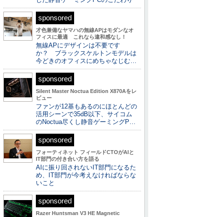
sponsored
才色兼備なヤマハの無線APはモダンなオ
フィスに最適 これなら違和感なし！
無線APにデザインは不要です
か？ ブラックスケルトンモデルは
今どきのオフィスにめちゃなじむ…
sponsored
Silent Master Noctua Edition X870Aをレ
ビュー
ファンが12基もあるのにほとんどの
活用シーンで35dB以下、サイコム
のNoctua尽くし静音ゲーミングP…
sponsored
フォーティネット フィールドCTOがAIと
IT部門の付き合い方を語る
AIに振り回されないIT部門になるた
め、IT部門が今考えなければならな
いこと
sponsored
Razer Huntsman V3 HE Magnetic