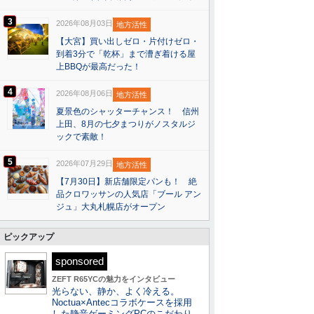
3
2026年08月03日
地方活性
【大宮】買い出しゼロ・片付けゼロ・
到着3分で「乾杯」まで漕ぎ着ける屋
上BBQが最高だった！
4
2026年08月06日
地方活性
夏景色のシャッターチャンス！ 信州
上田、8月の七夕まつりがノスタルジ
ックで素敵！
5
2026年07月29日
地方活性
【7月30日】新店舗限定パンも！ 絶
品クロワッサンの人気店「ブール アン
ジュ」大丸札幌店がオープン
ピックアップ
sponsored
ZEFT R65YCの魅力をインタビュー
光らない、静か、よく冷える。
Noctua×Antecコラボケースを採用
した静音ゲーミングPCのこだわり