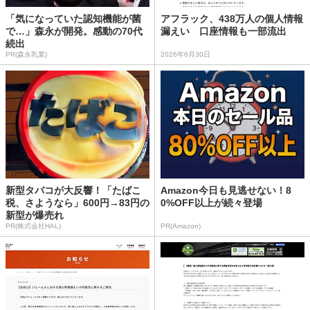
「気になっていた認知機能が菌
アフラック、438万人の個人情報
で…」森永が開発。感動の70代
漏えい 口座情報も一部流出
続出
PR(森永乳業)
2026年6月30日
新型タバコが大反響！「たばこ
Amazon今日も見逃せない！8
税、さようなら」600円→83円の
0%OFF以上が続々登場
新型が爆売れ
PR(株式会社HAL)
PR(Amazon)