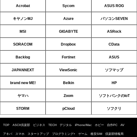
Acrobat
Sycom
ASUS ROG
キヤノンMJ
Azure
パソコンSEVEN
MSI
GIGABYTE
ASRock
SORACOM
Dropbox
CData
Backlog
Fortinet
ASUS
JAPANNEXT
ViewSonic
ソフマップ
brand new ME!
Belkin
HP
ヤマハ
Zoom
ソフトバンクのIoT
STORM
pCloud
ソフクリ
TOP
ASCII倶楽部
ビジネス
TECH
デジタル
iPhone/Mac
ホビー
自作PC
AV
アキバ
スマホ
スタートアップ
プログラミング+
ゲーム
格安SIM
倶楽部情報局