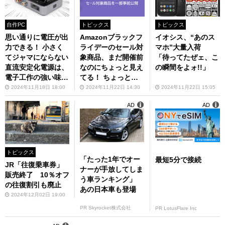
自作PC
トピックス
トピックス
思い通りに電圧が出
Amazonブラックフ
イオシス、“あのス
力できる！ 小さく
ライデーのセール対
マホ”大量入荷
てジャマにならない
象商品、まだ開催前
「待ってたぜェ、こ
直流安定化電源は、
なのにちょっと見え
の瞬間をよォ!!」
電子工作の強い味方
てる！ ちょっと見
です
えてるよ!!
2024年11月18日 18:00
2024年11月22日 14:30
2024年11月22日 15:05
AD
AD
トピックス
「たった1年でオー
最短5分で接続
JR「往復乗車券」
ナーが手放してしま
販売終了 10％オフ
う車ランキング」
の往復割引も廃止
あの日本車も登場
2024年12月02日 19:00
PR Skyrocket株式会社
PR LotusFlare Inc