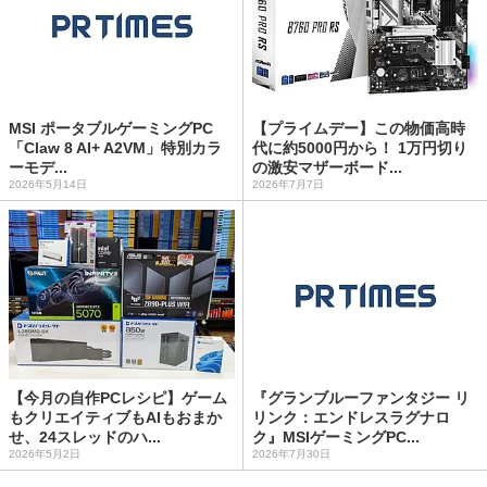
MSI ポータブルゲーミングPC
【プライムデー】この物価高時
「Claw 8 AI+ A2VM」特別カラ
代に約5000円から！ 1万円切り
ーモデ...
の激安マザーボード...
2026年5月14日
2026年7月7日
【今月の自作PCレシピ】ゲーム
『グランブルーファンタジー リ
もクリエイティブもAIもおまか
リンク：エンドレスラグナロ
せ、24スレッドのハ...
ク』MSIゲーミングPC...
2026年5月2日
2026年7月30日