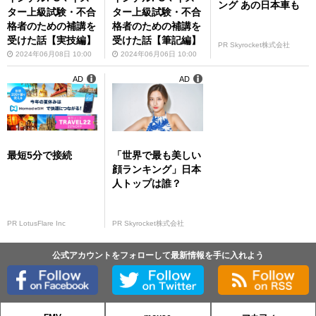
ング あの日本車も
ター上級試験・不合
ター上級試験・不合
格者のための補講を
格者のための補講を
受けた話【実技編】
受けた話【筆記編】
PR Skyrocket株式会社
2024年06月08日 10:00
2024年06月06日 10:00
AD
AD
最短5分で接続
「世界で最も美しい
顔ランキング」日本
人トップは誰？
PR LotusFlare Inc
PR Skyrocket株式会社
公式アカウントをフォローして最新情報を手に入れよう