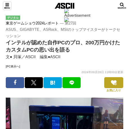
デジタル
東京ゲームショウ2024レポート
― 第27回
ASUS、GIGABYTE、ASRock、MSIのトップマイスターがトークセ
ッション
インテルが認めた自作PCのプロ、200万円かけた
カスタムPCの思い出を語る
文● 貝塚／ASCII 編集●ASCII
[PC表示へ]
2024年09月28日 11時00分更新
お気に入り