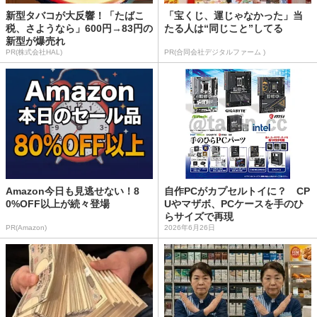
新型タバコが大反響！「たばこ
「宝くじ、運じゃなかった」当
税、さようなら」600円→83円の
たる人は“同じこと”してる
新型が爆売れ
PR(株式会社HAL)
PR(合同会社デジタルファーム )
Amazon今日も見逃せない！8
自作PCがカプセルトイに？ CP
0%OFF以上が続々登場
Uやマザボ、PCケースを手のひ
らサイズで再現
PR(Amazon)
2026年6月26日