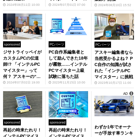
の【上級】合格体験
2024年08月11日 10:00
2024年07月01日 07:00
2024年08月10日 15:52
記～
sponsored
PCパーツ
PCパーツ
ジサトライッペイが
PC自作系編集者と
アスキー編集者なら
カスタムPCの伝道
して励んできた18年
当然受かるよね？ P
師!? 「インテルPC
が霧散……インテル
C自作の知識が試さ
マイスター」って
PCマイスター上級
れた「インテルPC
何？ アスキーの“上
試験に落ちた話
マイスター」に挑戦
級”保持者が語る
2024年07月02日 19:00
2023年11月15日 10:00
2023年10月17日 11:00
AD
sponsored
sponsored
わずか1年でオーナ
再起の時来たれり！
再起の時来たれり！
ーが手放す車ランキ
インテルPCマイス
インテルPCマイス