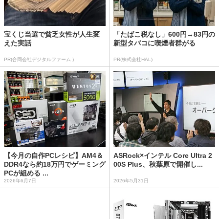
宝くじ当選で貧乏女性が人生変
「たばこ税なし」600円→83円の
えた実話
新型タバコに喫煙者群がる
PR(合同会社デジタルファーム )
PR(株式会社HAL)
【今月の自作PCレシピ】AM4＆
ASRock×インテル Core Ultra 2
DDR4なら約18万円でゲーミング
00S Plus、秋葉原で開催し...
PCが組める ...
2026年6月7日
2026年5月31日