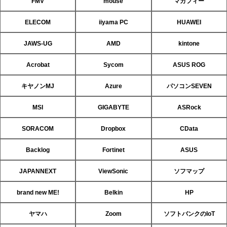
FMV
mouse
マカフィー
ELECOM
iiyama PC
HUAWEI
JAWS-UG
AMD
kintone
Acrobat
Sycom
ASUS ROG
キヤノンMJ
Azure
パソコンSEVEN
MSI
GIGABYTE
ASRock
SORACOM
Dropbox
CData
Backlog
Fortinet
ASUS
JAPANNEXT
ViewSonic
ソフマップ
brand new ME!
Belkin
HP
ヤマハ
Zoom
ソフトバンクのIoT