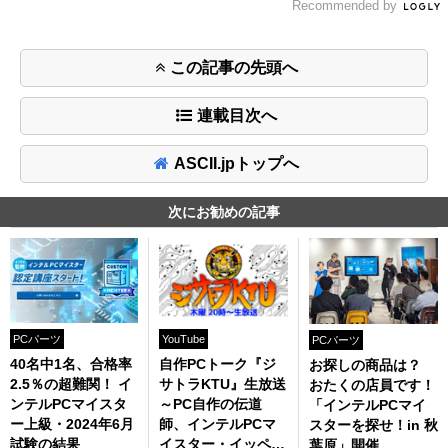
Recommended by
この記事の先頭へ
連載目次へ
ASCII.jpトップへ
次にお勧めの記事
PCパーツ
YouTube
PCパーツ
40名中1名、合格率
自作PCトーク『ジ
お探しの商品は？
2.5％の超難関！ イ
サトラKTU』生放送
おたくの店員です！
ンテルPCマイスタ
～PC自作の伝道
「インテルPCマイ
ー上級・2024年6月
師、インテルPCマ
スターを探せ！in 秋
試験の結果
イスター・イッペイ
葉原」開催