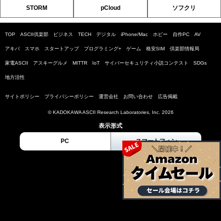
STORM
pCloud
ソフクリ
TOP
ASCII倶楽部
ビジネス
TECH
デジタル
iPhone/Mac
ホビー
自作PC
AV
アキバ
スマホ
スタートアップ
プログラミング+
ゲーム
格安SIM
倶楽部情報局
家電ASCII
アスキーグルメ
MITTR
IoT
サイバーセキュリティ小説コンテスト
SDGs
地方活性
サイトポリシー
プライバシーポリシー
運営会社
お問い合わせ
広告掲載
© KADOKAWA ASCII Research Laboratories, Inc. 2026
表示形式
PC
スマートフォン