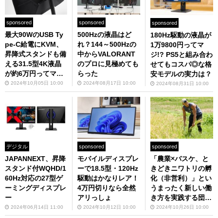
sponsored
sponsored
sponsored
最大90WのUSB Ty
500Hzの液晶はど
180Hz駆動の液晶が
pe-C給電にKVM、
れ？144～500Hzの
1万9800円ってマ
昇降式スタンドも備
中からVALORANT
ジ!? PS5と組み合わ
える31.5型4K液晶
のプロに見極めても
せてもコスパ◎な格
が約6万円ってマジ
らった
安モデルの実力は？
か!?
2024年10月05日 10:00
2024年08月17日 10:00
2024年08月31日 10:00
デジタル
sponsored
sponsored
JAPANNEXT、昇降
モバイルディスプレ
「農業×バスケ、と
スタンド付WQHD/1
ーで18.5型・120Hz
きどきニワトリの孵
60Hz対応の27型ゲ
駆動はかなりレア！
化（非営利）」とい
ーミングディスプレ
4万円切りなら全然
うまったく新しい働
ー
アリっしょ
き方を実践する団体
が存在 稲刈りの手
2024年06月14日 11:00
2024年10月12日 10:00
2024年10月26日 10:00
伝いがてらお話を聞