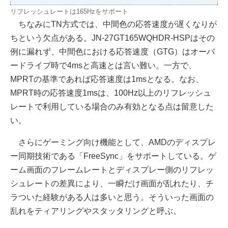
リフレッシュレートは165Hzをサポート
ちなみにTN方式では、中間色の応答速度が遅くなりが
ちという欠点がある。JN-27GT165WQHDR-HSPはその
例に漏れず、中間色における応答速度（GTG）はオーバ
ードライブ時で4msと高速とは言い難い。一方で、
MPRTの基準であれば応答速度は1msとなる。なお、
MPRT時の応答速度1msは、100Hz以上のリフレッシュ
レートで利用している場合のみ有効となる点は留意した
い。
さらにゲーミング向け機能として、AMDのディスプレ
ー同期技術である「FreeSync」をサポートしている。ゲ
ーム画面のフレームレートとディスプレー側のリフレッ
シュレートの差異により、一瞬だけ画面が乱れたり、チ
ラついた経験がある人は多いと思う。そういった画面の
乱れをティアリングやスタッタリングと呼ぶ。