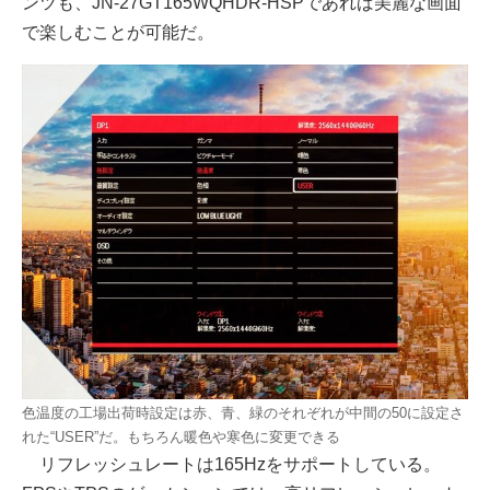
ンツも、JN-27GT165WQHDR-HSPであれば美麗な画面
で楽しむことが可能だ。
色温度の工場出荷時設定は赤、青、緑のそれぞれが中間の50に設定さ
れた“USER”だ。もちろん暖色や寒色に変更できる
リフレッシュレートは165Hzをサポートしている。