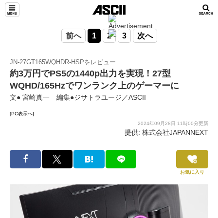
前へ
1
2
3
次へ
JN-27GT165WQHDR-HSPをレビュー
約3万円でPS5の1440p出力を実現！27型
WQHD/165Hzでワンランク上のゲーマーに
文● 宮崎真一 編集●ジサトラユージ／ASCII
[PC表示へ]
2024年09月28日 11時00分更新
提供: 株式会社JAPANNEXT
お気に入り