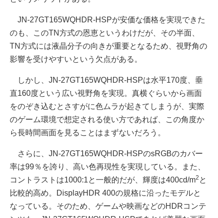
JN-27GT165WQHDR-HSPが安価な価格を実現できた
のも、このTN方式の恩恵というわけだが、その半面、
TN方式には液晶分子の向きが重要となるため、視野角の
影響を受けやすいという欠点がある。
しかし、JN-27GT165WQHDR-HSPは水平170度、垂
直160度という広い視野角を実現。真横ぐらいから画面
をのぞき込むとさすがに色ムラが起きてしまうが、実際
のゲーム環境で想定される使い方であれば、この角度か
ら長時間画面を見ることはまずないだろう。
さらに、JN-27GT165WQHDR-HSPのsRGBのカバー
率は99％を誇り、高い色再現性を実現している。また、
2
コントラストは1000:1と一般的だが、輝度は400cd/m
と
比較的高め。DisplayHDR 400の規格に沿ったモデルと
なっている。そのため、ゲームや映画などのHDRコンテ