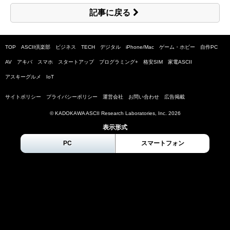
記事に戻る
TOP
ASCII倶楽部
ビジネス
TECH
デジタル
iPhone/Mac
ゲーム・ホビー
自作PC
AV
アキバ
スマホ
スタートアップ
プログラミング+
格安SIM
家電ASCII
アスキーグルメ
IoT
サイトポリシー
プライバシーポリシー
運営会社
お問い合わせ
広告掲載
© KADOKAWA ASCII Research Laboratories, Inc.
2026
表示形式
PC
スマートフォン