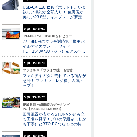
USB-Cも120Hzもピボットも。いま
欲しい機能が全部入り！ 色再現が
美しい23.8型ディスプレーが新定…
sponsored
JN-MD-IPST101WHDをレビュー
2万1980円のタッチ対応10.1型モバ
イルディスプレー、ワイド
HD（1540×720ドット）＆アスペ…
sponsored
ファミチキ「ファミマ味」も実食
ファミチキの次に売れている商品が
意外！ ファミマ「レジ横」人気ト
ップ3
sponsored
茨城県龍ヶ崎市産のゲーミング
PC【MADE IN IBARAKI】
田園風景が広がるSTORMの組み立
て工場を見学！プロの早組み（しか
も丁寧）とBTO PCならではの特…
sponsored