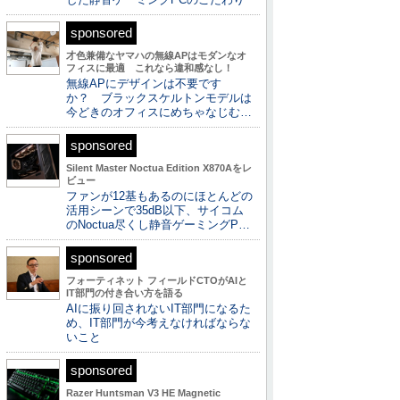
sponsored
才色兼備なヤマハの無線APはモダンなオ
フィスに最適 これなら違和感なし！
無線APにデザインは不要です
か？ ブラックスケルトンモデルは
今どきのオフィスにめちゃなじむ…
sponsored
Silent Master Noctua Edition X870Aをレ
ビュー
ファンが12基もあるのにほとんどの
活用シーンで35dB以下、サイコム
のNoctua尽くし静音ゲーミングP…
sponsored
フォーティネット フィールドCTOがAIと
IT部門の付き合い方を語る
AIに振り回されないIT部門になるた
め、IT部門が今考えなければならな
いこと
sponsored
Razer Huntsman V3 HE Magnetic