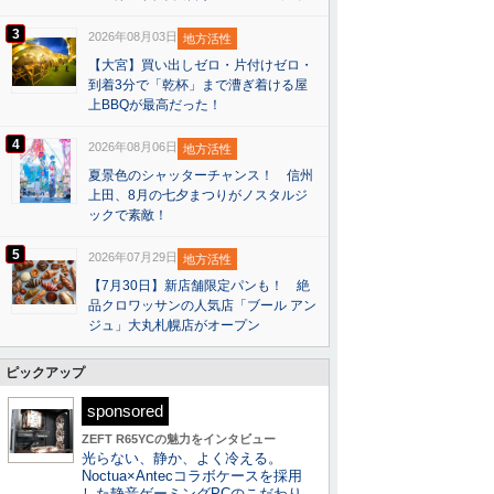
3
2026年08月03日
地方活性
【大宮】買い出しゼロ・片付けゼロ・
到着3分で「乾杯」まで漕ぎ着ける屋
上BBQが最高だった！
4
2026年08月06日
地方活性
夏景色のシャッターチャンス！ 信州
上田、8月の七夕まつりがノスタルジ
ックで素敵！
5
2026年07月29日
地方活性
【7月30日】新店舗限定パンも！ 絶
品クロワッサンの人気店「ブール アン
ジュ」大丸札幌店がオープン
ピックアップ
sponsored
ZEFT R65YCの魅力をインタビュー
光らない、静か、よく冷える。
Noctua×Antecコラボケースを採用
した静音ゲーミングPCのこだわり