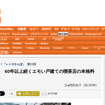
Phone/Mac
自動車
ホビー
自作PC
AV
アキバ
スマホ
ゲ
スタートアップ
アスキー
TeamLeaders
プログラミング+
SDGs
地方活性
PUACL2026
ChallengersJP
パソコン
ゲーミングPC
MSI
ASUS
HP
STORM
SEVEN
ASRock
HUAWEI
ViewSonic
Belkin
ソフトバンクの
Dropbox
CData
Backlog
Fortinet
ヤマハ
Zoom
ORACOM
IoT
brand
pCloud
new ME!
る！「レトロさんぽ」
第15回
? 60年以上続くエモい戸建ての喫茶店の本格料
文●岡田知子（BLOOM）
お気に入り
一覧