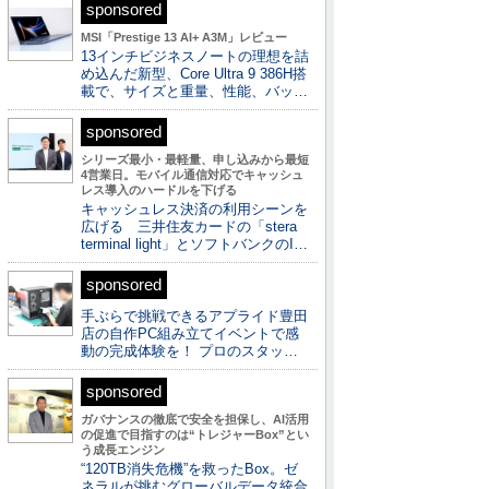
sponsored
MSI「Prestige 13 AI+ A3M」レビュー
13インチビジネスノートの理想を詰
め込んだ新型、Core Ultra 9 386H搭
載で、サイズと重量、性能、バッ…
sponsored
シリーズ最小・最軽量、申し込みから最短
4営業日。モバイル通信対応でキャッシュ
レス導入のハードルを下げる
キャッシュレス決済の利用シーンを
広げる 三井住友カードの「stera
terminal light」とソフトバンクのI…
sponsored
手ぶらで挑戦できるアプライド豊田
店の自作PC組み立てイベントで感
動の完成体験を！ プロのスタッ…
sponsored
ガバナンスの徹底で安全を担保し、AI活用
の促進で目指すのは“トレジャーBox”とい
う成長エンジン
“120TB消失危機”を救ったBox。ゼ
ネラルが挑むグローバルデータ統合