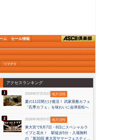
ーム
セール情報
ソフクリ
アクセスランキング
1
2026年07月31日
地方活性
夏の11日間だけ復活！ 武家屋敷カフェ
「氏季カフェ」を味わいに会津若松へ
2
2026年08月07日
地方活性
東大宮で8月7日・8日にスペシャルラ
イブと花火！ 駅徒歩5分・入場無料
の「第30回 東大宮サマーフェスティ…