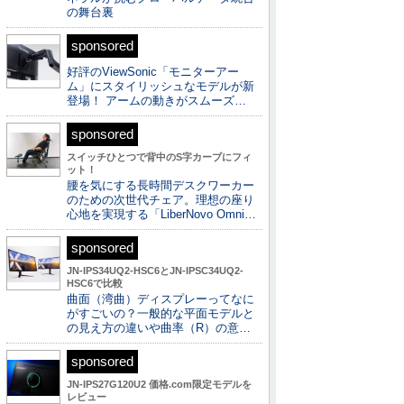
の舞台裏
sponsored
好評のViewSonic「モニターアー
ム」にスタイリッシュなモデルが新
登場！ アームの動きがスムーズ…
sponsored
スイッチひとつで背中のS字カーブにフィ
ット！
腰を気にする長時間デスクワーカー
のための次世代チェア。理想の座り
心地を実現する「LiberNovo Omni…
sponsored
JN-IPS34UQ2-HSC6とJN-IPSC34UQ2-
HSC6で比較
曲面（湾曲）ディスプレーってなに
がすごいの？一般的な平面モデルと
の見え方の違いや曲率（R）の意…
sponsored
JN-IPS27G120U2 価格.com限定モデルを
レビュー