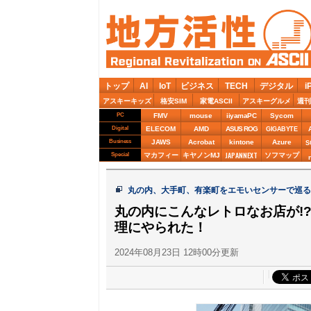
トップ
AI
IoT
ビジネス
TECH
デジタル
i
アスキーキッズ
格安SIM
家電ASCII
アスキーグルメ
週刊
PC
FMV
mouse
iiyamaPC
Sycom
Digital
ELECOM
AMD
ASUS ROG
GIGABYTE
Business
JAWS
Acrobat
kintone
Azure
S
JAPANNEXT
Special
マカフィー
キヤノンMJ
ソフマップ
丸の内、大手町、有楽町をエモいセンサーで巡
丸の内にこんなレトロなお店が!
理にやられた！
2024年08月23日 12時00分更新