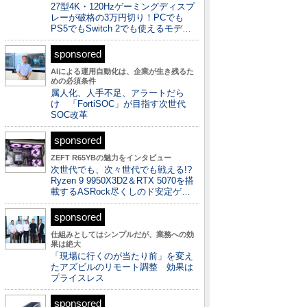
27型4K・120Hzゲーミングディスプ
レーが破格の3万円切り！PCでも
PS5でもSwitch 2でも使えるモデ…
sponsored
AIによる運用自動化は、企業が生き残るた
めの必須条件
属人化、人手不足、アラートだら
け 「FortiSOC」が目指す次世代
SOC改革
sponsored
ZEFT R65YBの魅力をインタビュー
次世代でも、次々世代でも戦える!?
Ryzen 9 9950X3D2＆RTX 5070を搭
載するASRock尽くしのド安定ゲ…
sponsored
仕組みとしてはシンプルだが、業務への効
果は絶大
「現場に行くのが当たり前」を変え
たアズビルのリモート調整 効果は
プライスレス
sponsored