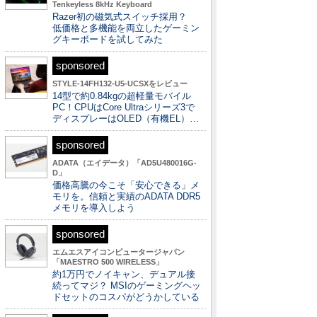
Tenkeyless 8kHz Keyboard
Razer初の磁気式スイッチ採用？
低価格と多機能を両立したゲーミン
グキーボードを試してみた
sponsored
STYLE-14FH132-U5-UCSXをレビュー
14型で約0.84kgの超軽量モバイル
PC！CPUはCore Ultraシリーズ3で
ディスプレーはOLED（有機EL）…
sponsored
ADATA（エイデータ）「AD5U480016G-
D」
価格高騰の今こそ「安心できる」メ
モリを。信頼と実績のADATA DDR5
メモリを導入しよう
sponsored
エムエスアイコンピュータージャパン
「MAESTRO 500 WIRELESS」
約1万円でノイキャン、デュアル接
続ってマジ？ MSIのゲーミングヘッ
ドセットのコスパがどうかしている