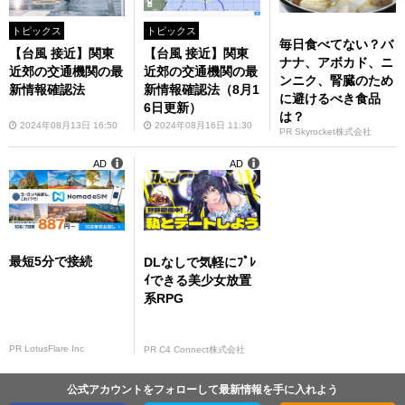
トピックス
トピックス
毎日食べてない？バ
【台風 接近】関東
【台風 接近】関東
ナナ、アボカド、ニ
近郊の交通機関の最
近郊の交通機関の最
ンニク、腎臓のため
新情報確認法
新情報確認法（8月1
に避けるべき食品
6日更新）
は？
2024年08月13日 16:50
2024年08月16日 11:30
PR Skyrocket株式会社
AD
AD
最短5分で接続
DLなしで気軽にﾌﾟﾚ
ｲできる美少女放置
系RPG
PR LotusFlare Inc
PR C4 Connect株式会社
公式アカウントをフォローして最新情報を手に入れよう