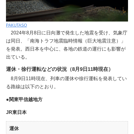
PAKUTASO
2024年8月8日に日向灘で発生した地震を受け、気象庁
は同日、「南海トラフ地震臨時情報（巨大地震注意）」
を発表。西日本を中心に、各地の鉄道の運行にも影響が
出ている。
運休・徐行運転などの状況（8月9日11時現在）
8月9日11時現在、列車の運休や徐行運転を発表してい
る路線は以下のとおり。
●関東甲信越地方
JR東日本
運休