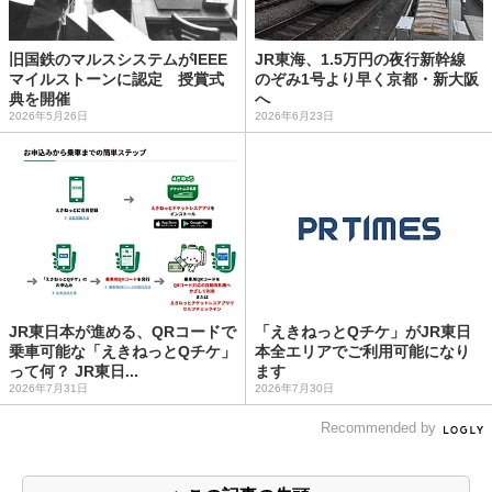
旧国鉄のマルスシステムがIEEE
JR東海、1.5万円の夜行新幹線
マイルストーンに認定 授賞式
のぞみ1号より早く京都・新大阪
典を開催
へ
2026年5月26日
2026年6月23日
JR東日本が進める、QRコードで
「えきねっとQチケ」がJR東日
乗車可能な「えきねっとQチケ」
本全エリアでご利用可能になり
って何？ JR東日...
ます
2026年7月31日
2026年7月30日
Recommended by