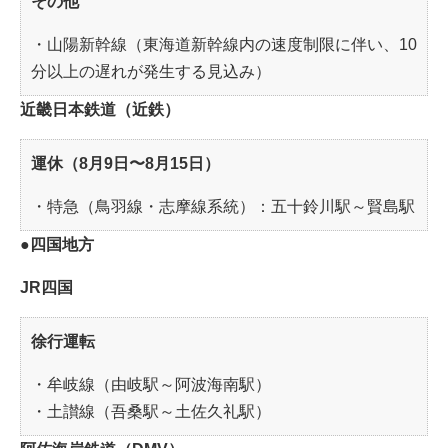
その他
・山陽新幹線（東海道新幹線内の速度制限に伴い、10
分以上の遅れが発生する見込み）
近畿日本鉄道（近鉄）
運休（8月9日〜8月15日）
・特急（鳥羽線・志摩線系統）：五十鈴川駅～賢島駅
●四国地方
JR四国
徐行運転
・牟岐線（由岐駅～阿波海南駅）
・土讃線（吾桑駅～土佐久礼駅）