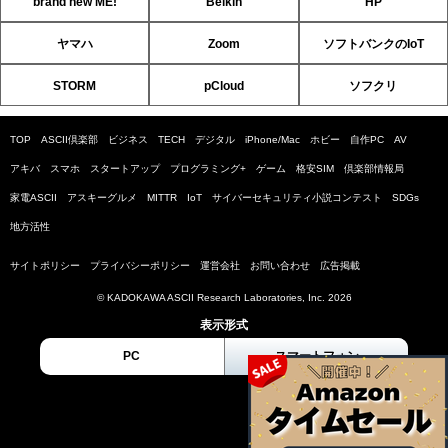
brand new ME!
Belkin
HP
ヤマハ
Zoom
ソフトバンクのIoT
STORM
pCloud
ソフクリ
TOP
ASCII倶楽部
ビジネス
TECH
デジタル
iPhone/Mac
ホビー
自作PC
AV
アキバ
スマホ
スタートアップ
プログラミング+
ゲーム
格安SIM
倶楽部情報局
家電ASCII
アスキーグルメ
MITTR
IoT
サイバーセキュリティ小説コンテスト
SDGs
地方活性
サイトポリシー
プライバシーポリシー
運営会社
お問い合わせ
広告掲載
© KADOKAWA ASCII Research Laboratories, Inc. 2026
表示形式
PC
スマートフォン