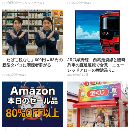
PR(合同会社デジタルファーム )
PR(株式会社HAL)
「たばこ税なし」600円→83円の
JR武蔵野線、西武池袋線と臨時
新型タバコに喫煙者群がる
列車の直通運転で合意 ニュー
レッドアローの舞浜乗り...
PR(株式会社HAL)
2026年5月19日