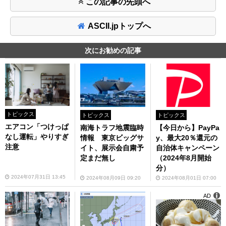
この記事の先頭へ
ASCII.jpトップへ
次にお勧めの記事
トピックス
トピックス
トピックス
エアコン「つけっぱ
南海トラフ地震臨時
【今日から】PayPa
なし運転」やりすぎ
情報 東京ビッグサ
y、最大20％還元の
注意
イト、展示会自粛予
自治体キャンペーン
定まだ無し
（2024年8月開始
分）
2024年07月31日 13:45
2024年08月09日 09:20
2024年08月01日 07:00
AD