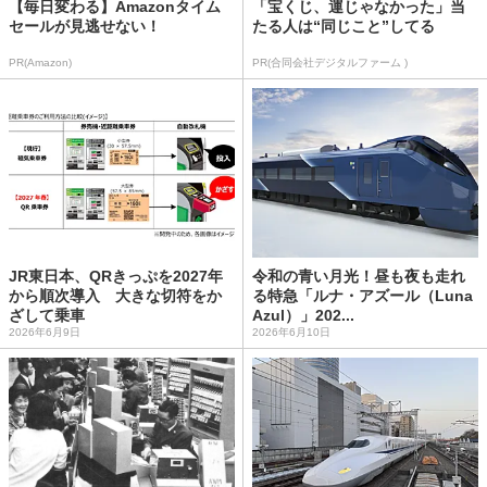
【毎日変わる】Amazonタイム
「宝くじ、運じゃなかった」当
セールが見逃せない！
たる人は“同じこと”してる
PR(Amazon)
PR(合同会社デジタルファーム )
JR東日本、QRきっぷを2027年
令和の青い月光！昼も夜も走れ
から順次導入 大きな切符をか
る特急「ルナ・アズール（Luna
ざして乗車
Azul）」202...
2026年6月9日
2026年6月10日