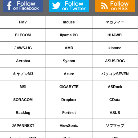
FMV
mouse
マカフィー
ELECOM
iiyama PC
HUAWEI
JAWS-UG
AMD
kintone
Acrobat
Sycom
ASUS ROG
キヤノンMJ
Azure
パソコンSEVEN
MSI
GIGABYTE
ASRock
SORACOM
Dropbox
CData
Backlog
Fortinet
ASUS
JAPANNEXT
ViewSonic
ソフマップ