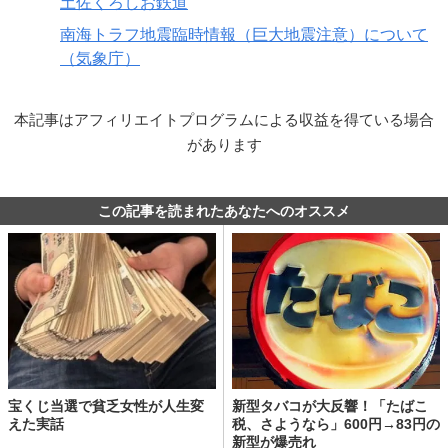
土佐くろしお鉄道
南海トラフ地震臨時情報（巨大地震注意）について
（気象庁）
本記事はアフィリエイトプログラムによる収益を得ている場合
があります
この記事を読まれたあなたへのオススメ
宝くじ当選で貧乏女性が人生変
新型タバコが大反響！「たばこ
えた実話
税、さようなら」600円→83円の
新型が爆売れ