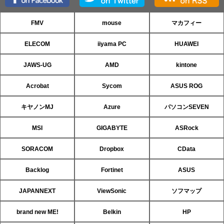
FMV
mouse
マカフィー
ELECOM
iiyama PC
HUAWEI
JAWS-UG
AMD
kintone
Acrobat
Sycom
ASUS ROG
キヤノンMJ
Azure
パソコンSEVEN
MSI
GIGABYTE
ASRock
SORACOM
Dropbox
CData
Backlog
Fortinet
ASUS
JAPANNEXT
ViewSonic
ソフマップ
brand new ME!
Belkin
HP