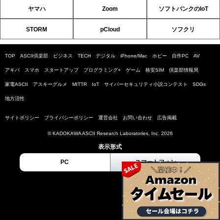
ヤマハ
Zoom
ソフトバンクのIoT
STORM
pCloud
ソフクリ
TOP
ASCII倶楽部
ビジネス
TECH
デジタル
iPhone/Mac
ホビー
自作PC
AV
アキバ
スマホ
スタートアップ
プログラミング+
ゲーム
格安SIM
倶楽部情報局
家電ASCII
アスキーグルメ
MITTR
IoT
サイバーセキュリティ小説コンテスト
SDGs
地方活性
サイトポリシー
プライバシーポリシー
運営会社
お問い合わせ
広告掲載
© KADOKAWA ASCII Research Laboratories, Inc. 2026
表示形式
PC
スマートフォン