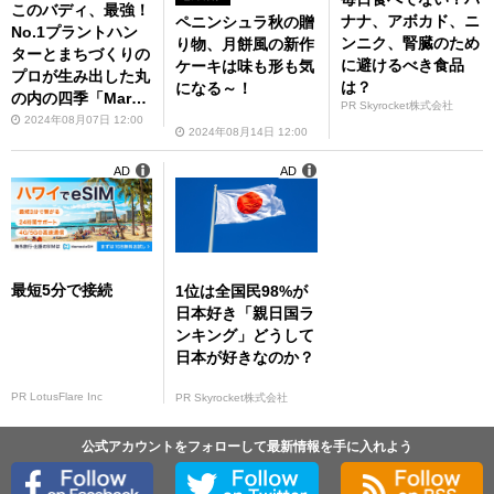
このバディ、最強！
ナナ、アボカド、ニ
ペニンシュラ秋の贈
No.1プラントハン
ンニク、腎臓のため
り物、月餅風の新作
ターとまちづくりの
に避けるべき食品
ケーキは味も形も気
プロが生み出した丸
は？
になる～！
の内の四季「Marun
PR Skyrocket株式会社
ouchi Bloomway」
2024年08月07日 12:00
2024年08月14日 12:00
の仕掛け人、そら植
物園・西畠さんと三
AD
AD
菱地所・牧野さんに
会ってみた
最短5分で接続
1位は全国民98%が
日本好き「親日国ラ
ンキング」どうして
日本が好きなのか？
PR LotusFlare Inc
PR Skyrocket株式会社
公式アカウントをフォローして最新情報を手に入れよう