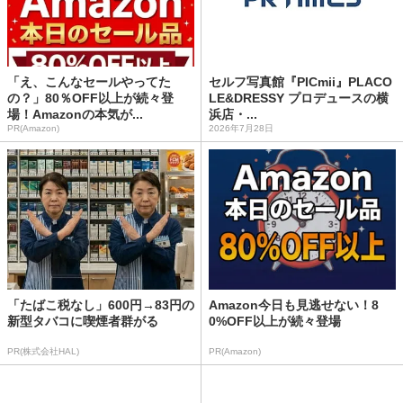
「え、こんなセールやってた
セルフ写真館『PICmii』PLACO
の？」80％OFF以上が続々登
LE&DRESSY プロデュースの横
場！Amazonの本気が...
浜店・...
PR(Amazon)
2026年7月28日
「たばこ税なし」600円→83円の
Amazon今日も見逃せない！8
新型タバコに喫煙者群がる
0%OFF以上が続々登場
PR(株式会社HAL)
PR(Amazon)