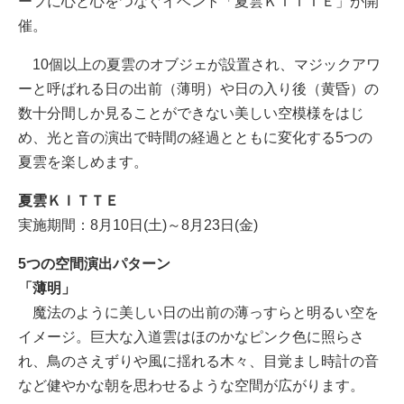
ーフに心と心をつなぐイベント「夏雲ＫＩＴＴＥ」が開
催。
10個以上の夏雲のオブジェが設置され、マジックアワ
ーと呼ばれる日の出前（薄明）や日の入り後（黄昏）の
数十分間しか見ることができない美しい空模様をはじ
め、光と音の演出で時間の経過とともに変化する5つの
夏雲を楽しめます。
夏雲ＫＩＴＴＥ
実施期間：8月10日(土)～8月23日(金)
5つの空間演出パターン
「薄明」
魔法のように美しい日の出前の薄っすらと明るい空を
イメージ。巨大な入道雲はほのかなピンク色に照らさ
れ、鳥のさえずりや風に揺れる木々、目覚まし時計の音
など健やかな朝を思わせるような空間が広がります。