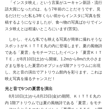
「インスタ映え」という言葉がユーキャン新語・流行
語大賞になったのは、もう7年前のことだそうです。見
るだけだった私も3年くらい前からインスタに写真を投
稿するようになりましたが、食べ物の写真ばかりでイン
スタ映えとは程遠いところにいます(苦笑)。
しかし、そんな私でも映える写真が簡単に撮れそうな
スポットがＫＩＴＴＥ丸の内に登場します。夏の風物詩
である「夏雲」をモチーフにしたイベント「夏雲ＫＩＴ
ＴＥ」が8月10日(土)から開催。1.2mから8mの大小さま
ざまな形をした夏雲のオブジェが1階アトリウムに出現
し、光と音の演出でアトリウム館内を彩ります。これは
映え写真を撮るチャンスだ！
光と音で5つの夏雲を演出
8月10日(土)から8月23日(金)の期間、ＫＩＴＴＥ丸の
内 1階アトリウムでは夏の風物詩である「夏雲」をモチ