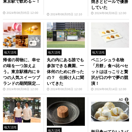
東京駅で飲める～！
焼きとビールで優勝
していた
2024年08月05日 12:00
2024年08月06日 12:00
2024年08月05日 12:10
地方活性
地方活性
地方活性
帰省の荷物に、幸せ
丸の内にある誰でも
ペニンシュラ名物
の味を一つ加えよ
参加できる農園、一
「月餅」食べ比べセ
う。東京駅構内に９
体何のために作った
ットはほっこりと贅
つの人気スイーツブ
の？ 仕掛け人に聞
沢が口の中で夢の競
ランドの期間限定シ
いてきた
演！
ョップが集合
2024年08月06日 12:00
2024年08月06日 12:00
2024年08月14日 12:00
AD
地方活性
地方活性
毎日食べてない？バ