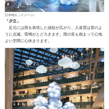
日本晴れ（イメージ）
「夕立」
足元には雨を表現した波紋が広がり、入道雲は雷のよ
うに点滅。雷鳴がとどろきます。雨の音も相まって心地
よい空間に心休まります。