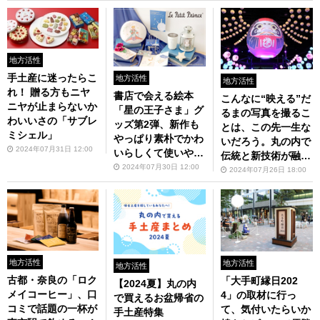
地方活性
手土産に迷ったらこ
地方活性
地方活性
れ！ 贈る方もニヤ
書店で会える絵本
こんなに“映える”だ
ニヤが止まらないか
「星の王子さま」グ
るまの写真を撮るこ
わいいさの「サブレ
ッズ第2弾、新作も
とは、この先一生な
ミシェル」
やっぱり素朴でかわ
いだろう。丸の内で
2024年07月31日 12:00
いらしくて使いやす
伝統と新技術が融合
そう！
2024年07月30日 12:00
した近未来のハイテ
2024年07月26日 18:00
ク祭りを見てきた
地方活性
地方活性
地方活性
古都・奈良の「ロク
「大手町縁日202
【2024夏】丸の内
メイコーヒー」、口
4」の取材に行っ
で買えるお盆帰省の
コミで話題の一杯が
て、気付いたらいか
手土産特集