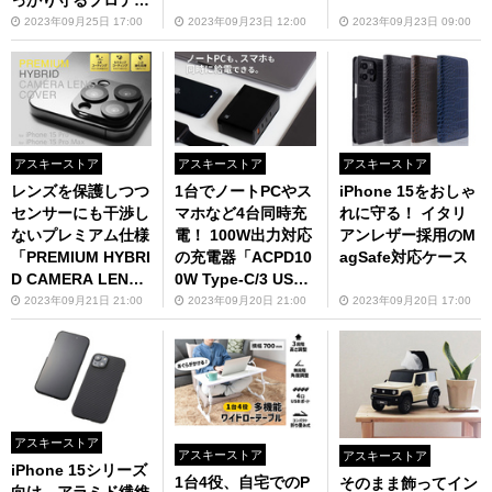
ター
2023年09月25日 17:00
2023年09月23日 12:00
2023年09月23日 09:00
アスキーストア
アスキーストア
アスキーストア
レンズを保護しつつ
1台でノートPCやス
iPhone 15をおしゃ
センサーにも干渉し
マホなど4台同時充
れに守る！ イタリ
ないプレミアム仕様
電！ 100W出力対応
アンレザー採用のM
「PREMIUM HYBRI
の充電器「ACPD10
agSafe対応ケース
D CAMERA LENS
0W Type-C/3 USB-
COVER for iPhone
A/1 PD充電器」
2023年09月21日 21:00
2023年09月20日 21:00
2023年09月20日 17:00
15 Pro／15 Pro Ma
x」
アスキーストア
アスキーストア
アスキーストア
iPhone 15シリーズ
1台4役、自宅でのP
そのまま飾ってイン
向け、アラミド繊維