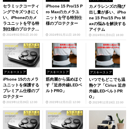
セラミックコーティ
iPhone 15 Pro/15 P
カメラレンズの飛び
ングでキズつきにく
ro Maxのカメラユ
出し量が多い、iPho
い、iPhoneのカメ
ニットを守る特別仕
ne 15 Pro/15 Pro M
ラユニットを守る特
様のプロテクター
axの悩みを解決する
別仕様のプロテクタ
アイテム
ー
2024年02月01日 20:00
2024年01月11日 18:00
2024年01月01日 18:00
アスキーストア
アスキーストア
アスキーストア
iPhone 15のカメラ
筋肉層から温めほぐ
いつでもどこでも温
ユニットを保護する
す「近赤外線LEDベ
熱ケア「Cirius 近赤
プレミアム仕様のプ
ルトPRO」
外線LEDベルトPR
ロテクター
O」
2023年12月29日 12:00
2023年12月21日 12:00
2023年12月19日 22:00