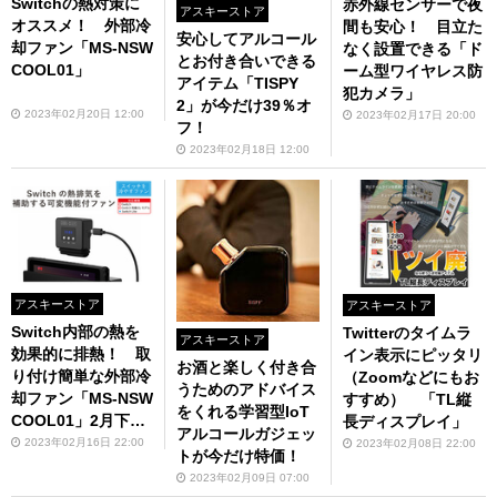
Switchの熱対策に
赤外線センサーで夜
アスキーストア
オススメ！ 外部冷
間も安心！ 目立た
安心してアルコール
却ファン「MS-NSW
なく設置できる「ド
とお付き合いできる
COOL01」
ーム型ワイヤレス防
アイテム「TISPY
犯カメラ」
2」が今だけ39％オ
2023年02月20日 12:00
2023年02月17日 20:00
フ！
2023年02月18日 12:00
アスキーストア
アスキーストア
Switch内部の熱を
Twitterのタイムラ
アスキーストア
効果的に排熱！ 取
イン表示にピッタリ
お酒と楽しく付き合
り付け簡単な外部冷
（Zoomなどにもお
うためのアドバイス
却ファン「MS-NSW
すすめ） 「TL縦
をくれる学習型IoT
COOL01」2月下旬
長ディスプレイ」
アルコールガジェッ
発売（予約受付中）
2023年02月16日 22:00
2023年02月08日 22:00
トが今だけ特価！
2023年02月09日 07:00