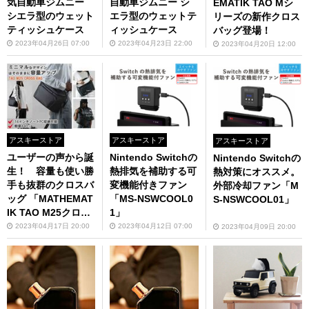
気自動車ジムニー
自動車ジムニー シ
EMATIK TAO Mシ
シエラ型のウェット
エラ型のウェットテ
リーズの新作クロス
ティッシュケース
ィッシュケース
バッグ登場！
2023年04月26日 07:00
2023年04月23日 22:00
2023年04月20日 12:00
アスキーストア
アスキーストア
アスキーストア
ユーザーの声から誕
Nintendo Switchの
Nintendo Switchの
生！ 容量も使い勝
熱排気を補助する可
熱対策にオススメ。
手も抜群のクロスバ
変機能付きファン
外部冷却ファン「M
ッグ 「MATHEMAT
「MS-NSWCOOL0
S-NSWCOOL01」
IK TAO M25クロス
1」
バッグ ブラック」4
2023年04月17日 20:00
2023年04月12日 07:00
2023年04月09日 20:00
月中旬発売（予約受
付中）