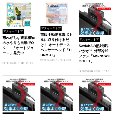
アスキーストア
アスキーストア
市販手動消毒液ボト
忘れがちな観葉植物
ルに取り付けるだ
アスキーストア
の水やりも自動でO
け！ オートディス
Swtich2の熱対策に
K！ 「オートジョ
ペンサーヘッド「H
いかが？ 外部冷却
ーロ」発売中
UNMU+」
ファン「MS-NSWC
2024年08月07日 22:00
OOL01」
2023年02月08日 20:00
2025年07月06日 18:00