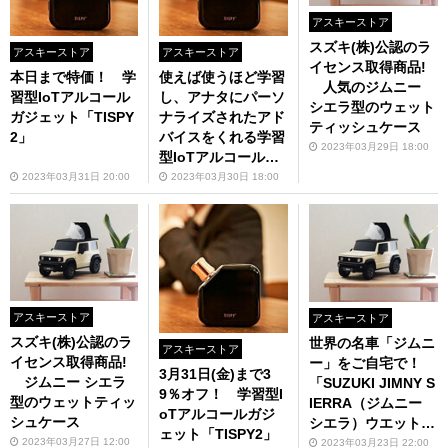
アスキーストア
スズキ(株)公認のラ
アスキーストア
アスキーストア
イセンス取得商品!
本日まで特価！ 学
使えば使うほど学習
人気のジムニー
習型IoTアルコール
し、アナタにパーソ
シエラ型のウェット
ガジェット「TISPY
ナライズされたアド
ティッシュケース
2」
バイスをくれる学習
2023年03月29日 18:00
型IoTアルコールガ
ジェットが今だけ特
2023年03月31日 20:00
2023年03月30日 18:00
価！
アスキーストア
アスキーストア
スズキ(株)公認のラ
世界の名車「ジムニ
アスキーストア
イセンス取得商品!
ー」をご自宅で！
3月31日(金)まで3
ジムニー シエラ
「SUZUKI JIMNY S
9％オフ！ 学習型I
型のウェットティッ
IERRA（ジムニー
oTアルコールガジ
シュケース
シエラ）ウエットテ
ェット「TISPY2」
ィッシュケース」
2023年03月27日 12:00
2023年03月23日 22:00