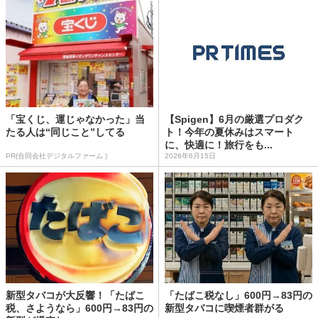
「宝くじ、運じゃなかった」当
【Spigen】6月の厳選プロダク
たる人は“同じこと”してる
ト！今年の夏休みはスマート
に、快適に！旅行をも...
PR(合同会社デジタルファーム )
2026年6月15日
新型タバコが大反響！「たばこ
「たばこ税なし」600円→83円の
税、さようなら」600円→83円の
新型タバコに喫煙者群がる