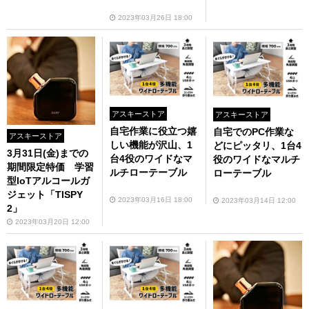
（スズキ公認ライセ
2023年03月26日 18:00
ンス商品）販売中
アスキーストア
アスキーストア
自宅作業に役立つ嬉
自宅でのPC作業な
アスキーストア
しい機能が沢山、1
どにピッタリ、1台4
3月31日(金)までの
台4役のワイドなマ
役のワイドなマルチ
期間限定特価 学習
ルチローテーブル
ローテーブル
型IoTアルコールガ
ジェット「TISPY
2023年03月16日 18:00
2023年03月14日 12:00
2」
2023年03月20日 12:00