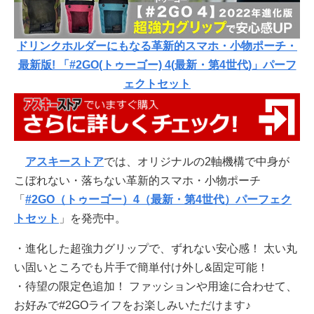
ドリンクホルダーにもなる革新的スマホ・小物ポーチ・
最新版! 「#2GO(トゥーゴー) 4(最新・第4世代)」パーフ
ェクトセット
アスキーストア
では、オリジナルの2軸機構で中身が
こぼれない・落ちない革新的スマホ・小物ポーチ
「
#2GO（トゥーゴー）4（最新・第4世代）パーフェク
トセット
」を発売中。
・進化した超強力グリップで、ずれない安心感！ 太い丸
い固いところでも片手で簡単付け外し&固定可能！
・待望の限定色追加！ ファッションや用途に合わせて、
お好みで#2GOライフをお楽しみいただけます♪