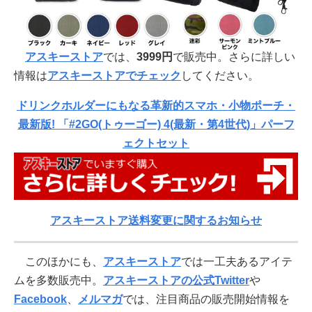
アスキーストア
では、
3999円
で販売中。さらに詳しい
情報は
アスキーストアでチェック
してください。
ドリンクホルダーにもなる革新的スマホ・小物ポーチ・
最新版! 「#2GO(トゥーゴー) 4(最新・第4世代)」パーフ
ェクトセット
アスキーストア送料変更に関するお知らせ
このほかにも、
アスキーストア
では一工夫あるアイテ
ムを多数販売中。
アスキーストアの公式Twitter
や
Facebook
、
メルマガ
では、注目商品の販売開始情報を