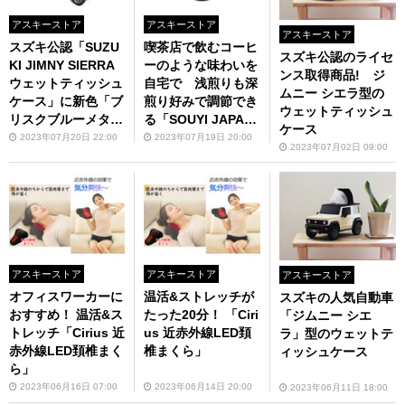
アスキーストア
アスキーストア
アスキーストア
スズキ公認「SUZU
喫茶店で飲むコーヒ
スズキ公認のライセ
KI JIMNY SIERRA
ーのような味わいを
ンス取得商品! ジ
ウェットティッシュ
自宅で 浅煎りも深
ムニー シエラ型の
ケース」に新色「ブ
煎り好みで調節でき
ウェットティッシュ
リスクブルーメタリ
る「SOUYI JAPAN
ケース
ック」が登場 予約
本格コーヒー生豆焙
2023年07月20日 22:00
2023年07月19日 20:00
2023年07月02日 09:00
受付中
煎機 コーヒーメー
カー SY-121N」
アスキーストア
アスキーストア
アスキーストア
オフィスワーカーに
温活&ストレッチが
スズキの人気自動車
おすすめ！ 温活&ス
たった20分！ 「Ciri
「ジムニー シエ
トレッチ「Cirius 近
us 近赤外線LED頚
ラ」型のウェットテ
赤外線LED頚椎まく
椎まくら」
ィッシュケース
ら」
2023年06月16日 07:00
2023年06月14日 20:00
2023年06月11日 18:00