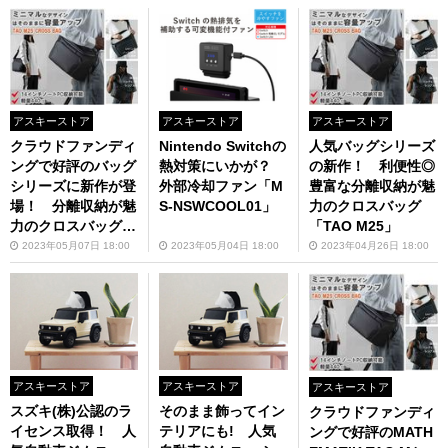
アスキーストア
アスキーストア
アスキーストア
クラウドファンディ
Nintendo Switchの
人気バッグシリーズ
ングで好評のバッグ
熱対策にいかが？
の新作！ 利便性◎
シリーズに新作が登
外部冷却ファン「M
豊富な分離収納が魅
場！ 分離収納が魅
S-NSWCOOL01」
力のクロスバッグ
力のクロスバッグ
「TAO M25」
「TAO M25」
2023年05月07日 18:00
2023年05月04日 18:00
2023年04月26日 18:00
アスキーストア
アスキーストア
アスキーストア
スズキ(株)公認のラ
そのまま飾ってイン
クラウドファンディ
イセンス取得！ 人
テリアにも! 人気
ングで好評のMATH