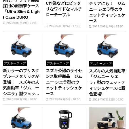
C作業などにピッタ
テリアにも！ ジム
採用の耐衝撃ケース
リなワイドなマルチ
ニー シエラ型のウ
「Ultra Slim & Ligh
ローテーブル
ェットティッシュケ
t Case DURO」
ース
2023年09月19日 21:00
2023年08月26日 17:00
2023年08月10日 12:00
アスキーストア
アスキーストア
アスキーストア
新カラーのブリスク
スズキ公認のライセ
スズキの人気自動車
ブルーメタリックが
ンス取得商品 ジム
「ジムニー シエ
登場！ スズキの人
ニー シエラ型のウ
ラ」型のウェットテ
気自動車「ジムニー
ェットティッシュケ
ィッシュケースに新
シエラ」型ウェット
ース
色登場!
ティッシュケース
2023年07月29日 20:00
2023年07月24日 18:00
2023年07月22日 09:00