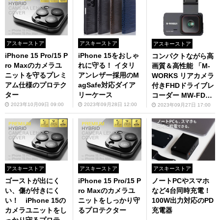
アスキーストア
アスキーストア
アスキーストア
iPhone 15 Pro/15 P
iPhone 15をおしゃ
コンパクトながら高
ro Maxのカメラユ
れに守る！ イタリ
画質＆高性能 「M-
ニットを守るプレミ
アンレザー採用のM
WORKS リアカメラ
アム仕様のプロテク
agSafe対応ダイア
付きFHDドライブレ
ター
リーケース
コーダー MW-FDR1
080」
2023年10月09日 09:00
2023年09月28日 12:00
2023年09月27日 17:00
アスキーストア
アスキーストア
アスキーストア
ゴーストが出にく
iPhone 15 Pro/15 P
ノートPCやスマホ
い、傷が付きにく
ro Maxのカメラユ
など4台同時充電！
い！ iPhone 15の
ニットをしっかり守
100W出力対応のPD
カメラユニットをし
るプロテクター
充電器
っかり守るプロテク