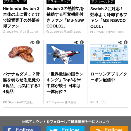
アスキーストア
アスキーストア
アスキーストア
Nintendo Switch 2
Swtich 2の熱排気を
Swtich 2に対応！
本体の上に置くだけ
補助する可変機能付
効率よく冷却するフ
で設置完了の外部冷
きファン「MS-NSW
ァン「MS-NSWCO
却ファン
COOL01」
OL01」
2025年07月08日 12:00
2025年07月15日 12:00
2025年07月29日 18:00
AD
AD
AD
バナナもダメ…？腎
「世界最強の国ラン
ローソンアプリ／ク
臓を弱らせる悪魔の
キング」Top3を米
ーポン配信中
6食品、元気にする1
中露が競う 日本は
4食品
一体何位？
PR Skyrocket株式会社
PR Skyrocket株式会社
PR ローソン
公式アカウントをフォローして最新情報を手に入れよう