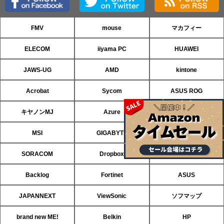
FMV
mouse
マカフィー
ELECOM
iiyama PC
HUAWEI
JAWS-UG
AMD
kintone
Acrobat
Sycom
ASUS ROG
キヤノンMJ
Azure
パソコンSEVEN
MSI
GIGABYTE
ASRock
SORACOM
Dropbox
CData
Backlog
Fortinet
ASUS
JAPANNEXT
ViewSonic
ソフマップ
brand new ME!
Belkin
HP