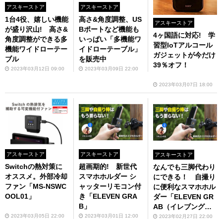
アスキーストア
アスキーストア
1台4役、嬉しい機能
高さ&角度調整、US
アスキーストア
が盛り沢山! 高さ&
Bポートなど機能も
4ヶ国語に対応! 学
角度調整ができる多
いっぱい「多機能ワ
習型IoTアルコール
機能ワイドローテー
イドローテーブル」
ガジェットが今だけ
ブル
を販売中
39％オフ！
2023年03月12日 09:00
2023年03月09日 22:00
2023年03月07日 18:00
アスキーストア
アスキーストア
アスキーストア
Switchの熱対策に
超画期的! 新世代
なんでも三脚代わり
オススメ。外部冷却
スマホホルダー シ
にできる！ 自撮り
ファン「MS-NSWC
ャッターリモコン付
に便利なスマホホル
OOL01」
き「ELEVEN GRA
ダー「ELEVEN GR
B」
AB（イレブングラ
ブ）」
2023年03月05日 22:00
2023年03月01日 12:00
2023年02月27日 22:00