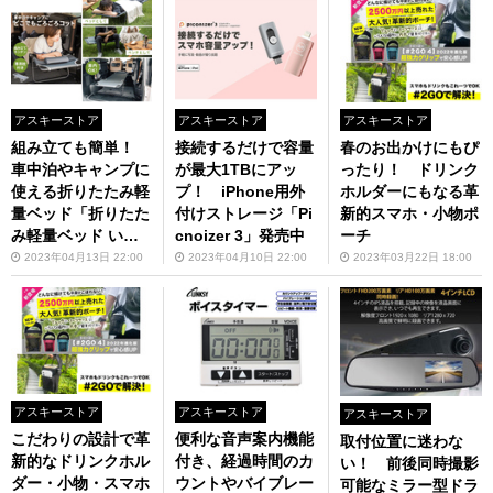
アスキーストア
アスキーストア
アスキーストア
組み立ても簡単！
接続するだけで容量
春のお出かけにもぴ
車中泊やキャンプに
が最大1TBにアッ
ったり！ ドリンク
使える折りたたみ軽
プ！ iPhone用外
ホルダーにもなる革
量ベッド「折りたた
付けストレージ「Pi
新的スマホ・小物ポ
み軽量ベッド いつ
cnoizer 3」発売中
ーチ
もコット（3R-SCT
2023年04月13日 22:00
2023年04月10日 22:00
2023年03月22日 18:00
01）」
アスキーストア
アスキーストア
アスキーストア
こだわりの設計で革
便利な音声案内機能
取付位置に迷わな
新的なドリンクホル
付き、経過時間のカ
い！ 前後同時撮影
ダー・小物・スマホ
ウントやバイブレー
可能なミラー型ドラ