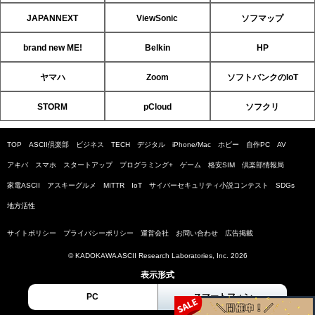
JAPANNEXT
ViewSonic
ソフマップ
brand new ME!
Belkin
HP
ヤマハ
Zoom
ソフトバンクのIoT
STORM
pCloud
ソフクリ
TOP
ASCII倶楽部
ビジネス
TECH
デジタル
iPhone/Mac
ホビー
自作PC
AV
アキバ
スマホ
スタートアップ
プログラミング+
ゲーム
格安SIM
倶楽部情報局
家電ASCII
アスキーグルメ
MITTR
IoT
サイバーセキュリティ小説コンテスト
SDGs
地方活性
サイトポリシー
プライバシーポリシー
運営会社
お問い合わせ
広告掲載
© KADOKAWA ASCII Research Laboratories, Inc. 2026
表示形式
PC
スマートフォン