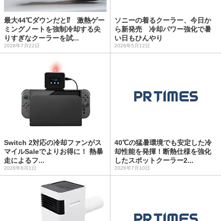
最大44℃ダウンだと⁉ 激熱ゲー
ソニーの着るクーラー、今日か
ミングノートを強制冷却する尖
ら新発売 冷却パワー強化で暑
りすぎなクーラーを試...
い日もひんやり
2026年7月22日
2026年5月12日
Switch 2対応の冷却ファンがス
40℃の猛暑環境でも安定した冷
マイルSaleでよりお得に！ 熱暴
却性能を発揮！断熱仕様を強化
走によるフ...
したスポットクーラー2...
2026年6月1日
2026年7月10日