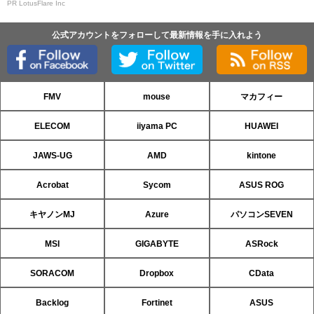
PR LotusFlare Inc
公式アカウントをフォローして最新情報を手に入れよう
FMV
mouse
マカフィー
ELECOM
iiyama PC
HUAWEI
JAWS-UG
AMD
kintone
Acrobat
Sycom
ASUS ROG
キヤノンMJ
Azure
パソコンSEVEN
MSI
GIGABYTE
ASRock
SORACOM
Dropbox
CData
Backlog
Fortinet
ASUS