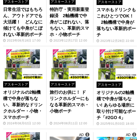
アスキーストア
アスキーストア
アスキーストア
日常生活ではもちろ
特許庁・実用新案登
スマホもドリンクも
ん、アウトドアでも
録済 2軸機構で中
これひとつでOK！
大活躍！ どんなに
身がこぼれない、落
2軸機構で中身が
傾けても中身がこぼ
ちない、革新的スマ
落ちない革新的ポー
れない革新的ポーチ
ホ・小物ポーチ
チ
2023年09月18日 17:00
2023年12月17日 12:00
2023年12月28日 22:00
アスキーストア
アスキーストア
アスキーストア
オリジナルの2軸機
旅行のお供に！ ド
オリジナルの2軸機
構で中身が落ちな
リンクホルダーにも
構で中身が落ちな
い、革新的なドリン
なる革新的スマホ・
い! あらゆる場所に
クホルダー・小物・
小物ポーチ
取り付け可能なポー
スマホポーチ
チ「#2GO 4」
2024年08月02日 12:00
2024年08月11日 12:00
2025年01月03日 18:00
AD
AD