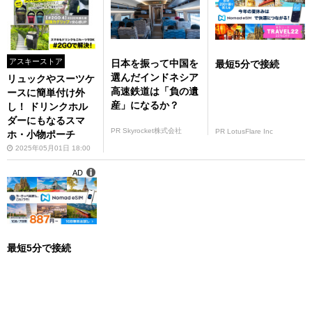
アスキーストア
日本を振って中国を
最短5分で接続
選んだインドネシア
リュックやスーツケ
高速鉄道は「負の遺
ースに簡単付け外
産」になるか？
し！ ドリンクホル
ダーにもなるスマ
PR Skyrocket株式会社
PR LotusFlare Inc
ホ・小物ポーチ
2025年05月01日 18:00
AD
最短5分で接続