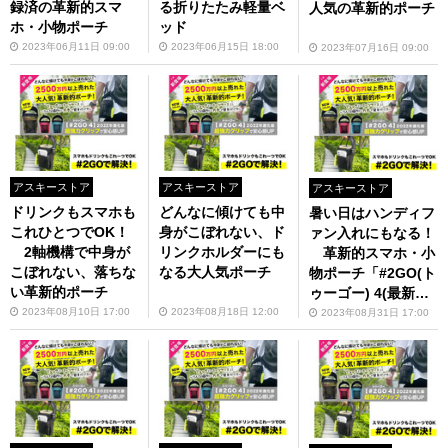
録済の革新的スマ
る折りたたみ軽量ベ
人気の革新的ポーチ
ホ・小物ポーチ
ッド
2023年06月11日 09:00
2023年06月15日 18:00
2023年07月16日 09:00
アスキーストア
アスキーストア
アスキーストア
ドリンクもスマホも
どんなに傾けても中
暑い日はハンディフ
これひとつでOK！
身がこぼれない、ド
ァン入れにもなる！
2軸機構で中身が
リンクホルダーにも
革新的スマホ・小
こぼれない、落ちな
なる大人気ポーチ
物ポーチ「#2GO(ト
い革新的ポーチ
ゥーゴー) 4(最新・
第4世代)」
2023年08月10日 17:00
2023年08月18日 12:00
2023年08月31日 17:00