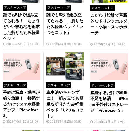
アスキーストア
アスキーストア
アスキーストア
誰でも5秒で組み立
誰でも5秒で組み立
こだわり設計で革新
てられる！ ちょう
てられる！ 折りた
的なドリンクホルダ
どいい寝心地を追求
たみ軽量ベッド「い
ー・小物・スマホポ
した折りたたみ軽量
つもコット」
ーチ
ベッド
2023年05月02日 12:00
2023年04月18日 18:00
2023年04月16日 18:00
アスキーストア
アスキーストア
アスキーストア
手軽に写真・動画が
車中泊やキャンプ
接続するだけで容量
録り放題！ 接続す
に！ 組み立ても簡
不足を解消！ iPho
るだけでスマホ容量
単な折りたたみ軽量
ne用外付けストレー
アップ「Picnoizer
ベッド「いつもコッ
ジ「Picnoizer 3」
3」
ト」
2023年04月15日 18:00
2023年04月15日 09:00
2023年04月14日 12:00