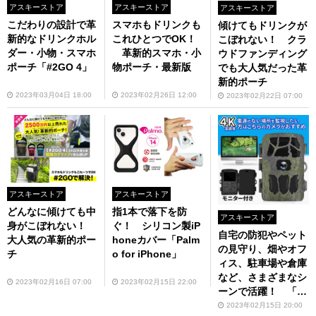
アスキーストア
アスキーストア
アスキーストア
こだわりの設計で革
スマホもドリンクも
傾けてもドリンクが
新的なドリンクホル
これひとつでOK！
こぼれない！ クラ
ダー・小物・スマホ
革新的スマホ・小
ウドファンディング
ポーチ「#2GO 4」
物ポーチ・最新版
でも大人気だった革
新的ポーチ
2023年03月04日 18:00
2023年02月26日 12:00
2023年02月22日 07:00
アスキーストア
アスキーストア
どんなに傾けても中
指1本で落下を防
アスキーストア
身がこぼれない！
ぐ！ シリコン製iP
自宅の防犯やペット
大人気の革新的ポー
honeカバー「Palm
の見守り、畑やオフ
チ
o for iPhone」
ィス、駐車場や倉庫
など、さまざまなシ
2023年02月16日 07:00
2023年02月15日 22:00
ーンで活躍！ 「4
Kトレイル防犯カメ
2023年02月15日 20:00