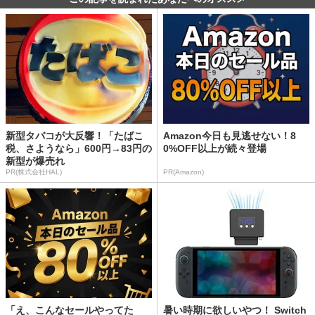
新型タバコが大反響！「たばこ
Amazon今日も見逃せない！8
税、さようなら」600円→83円の
0%OFF以上が続々登場
新型が爆売れ
PR(株式会社HAL)
PR(Amazon)
「え、こんなセールやってた
暑い時期に欲しいやつ！ Switch