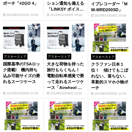
ポーチ「#2GO 4」
ション通知も備える
イブレコーダー「M
「LINKSY ボイスタ
W-MRD200SD」
イマー（LT055
2023年03月10日 18:00
2023年03月09日 20:00
2023年03月08日 20:00
W）」
アスキーストア
アスキーストア
アスキーストア
国際基準のTSAロッ
大きな荷物を持った
クラファン日本１
ク搭載! 機内持ち
旅行もらくちん！
位！ 傾けてもこぼ
込み可能サイズの乗
電動自転車感覚で乗
れない、落ちない、
れるスーツケース
って走れるスーツケ
革新的スマホ小物ポ
ース「Airwheel エ
ーチ
アーホイール 乗れ
2023年03月08日 07:00
2023年03月06日 22:00
2023年03月06日 12:00
るスーツケース SE3
MiniT」