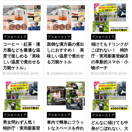
ラ」
アスキーストア
アスキーストア
アスキーストア
コーヒー・紅茶・漢
面倒な漢方薬の煮出
傾けてもドリンクが
方薬などを最適な温
しにおすすめ！ 美
こぼれない！ 特許
度で楽しめる「美味
味しい温度で煮出せ
庁・実用新案登録済
しい温度で煮出せる
る万能ケトル
の革新的スマホ・小
万能ケトル」
物ポーチ
2023年05月09日 20:00
2023年05月12日 07:00
2023年05月27日 20:00
アスキーストア
アスキーストア
アスキーストア
男女問わず人気！
車内で簡単にフラッ
どんなに傾けても中
特許庁・実用新案登
トなスペースを作れ
身がこぼれない、大