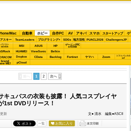
Phone/Mac
自動車
ホビー
自作PC
AV
アキバ
スマホ
ゲ
スタートアップ
アスキー
TeamLeaders
プログラミング+
SDGs
地方活性
PUACL2026
ChallengersJP
パソコン
ゲーミングPC
MSI
ASUS
HP
STORM
SEVEN
ASRock
HUAWEI
ViewSonic
Belkin
ソフトバンクの
Dropbox
CData
Backlog
Fortinet
ヤマハ
Zoom
ORACOM
IoT
brand
pCloud
new ME!
前へ
1
2
次へ
サキュバスの衣装も披露！ 人気コスプレイヤ
1st DVDリリース！
分更新
文● 清水 編集●ASCII
お気に入り
一覧