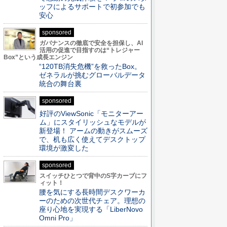
ッフによるサポートで初参加でも
安心
sponsored
ガバナンスの徹底で安全を担保し、AI
活用の促進で目指すのは“トレジャー
Box”という成長エンジン
“120TB消失危機”を救ったBox。
ゼネラルが挑むグローバルデータ
統合の舞台裏
sponsored
好評のViewSonic「モニターアー
ム」にスタイリッシュなモデルが
新登場！ アームの動きがスムーズ
で、机も広く使えてデスクトップ
環境が激変した
sponsored
スイッチひとつで背中のS字カーブにフ
ィット！
腰を気にする長時間デスクワーカ
ーのための次世代チェア。理想の
座り心地を実現する「LiberNovo
Omni Pro」