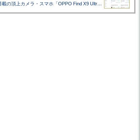
ハッセルブラッド搭載の頂上カメラ・スマホ「OPPO Find X9 Ultra」実写レビュー=プロが本気で徹底撮影しました!!