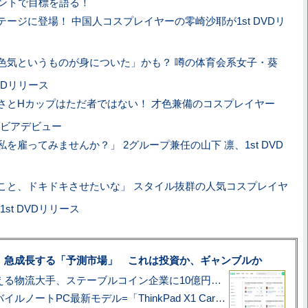
イベントで目標を語る！
テージに登場！ 中国人コスプレイヤーの零崎沙耶が1st DVDリ
色気というものが身についた」かも？ 噂の体育会系女子・葵
VDリリース
さとHカップはただ者ではない！ 才色兼備のコスプレイヤー
ビアデビュー
を雇ってみませんか？」 2グループ兼任の山下 凛、1st DVD
こと、ドキドキさせたいな」 スタイル抜群の人気コスプレイヤ
st DVDリリース
、急成長する「予測市場」 これは投資か、ギャンブルか
アマゾン配送を支える物流大手、ステーブルコイン企業に10億円投資のワケ
あこがれの旗艦モバイルノートPC最新モデル=「ThinkPad X1 Carbon Gen 14 Aura Edition」実機レビュー