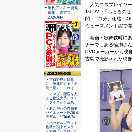
人気コスプレイヤー
週刊アスキー特別
1st DVD「ちろ
編集 週アス
2026July
間：121分、価格：4
ミューズメント館で
新宿・歌舞伎町にあるコ
ナーでもある輪湖さ
DVDメーカーから映
古島で撮影された映
ASCII倶楽部
・プロ野球も対象
に、急成長する「予
測市場」 これは…
・アマゾン配送を支
える物流大手、ステ
ーブルコイン企業…
・あこがれの旗艦モ
バイルノートPC最新
モデル=「ThinkPa…
・ハッセルブラッド
搭載の頂上カメラ・
スマホ「OPPO Fin…