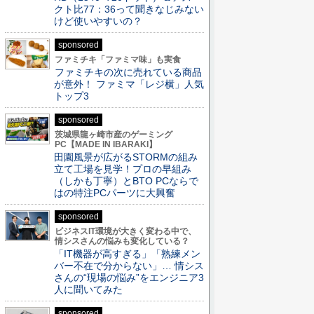
クト比77：36って聞きなじみない
けど使いやすいの？
sponsored
ファミチキ「ファミマ味」も実食
ファミチキの次に売れている商品
が意外！ ファミマ「レジ横」人気
トップ3
sponsored
茨城県龍ヶ崎市産のゲーミング
PC【MADE IN IBARAKI】
田園風景が広がるSTORMの組み
立て工場を見学！プロの早組み
（しかも丁寧）とBTO PCならで
はの特注PCパーツに大興奮
sponsored
ビジネスIT環境が大きく変わる中で、
情シスさんの悩みも変化している？
「IT機器が高すぎる」「熟練メン
バー不在で分からない」… 情シス
さんの“現場の悩み”をエンジニア3
人に聞いてみた
sponsored