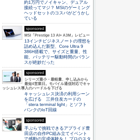
約1万円でノイキャン、デュアル
接続ってマジ？ MSIのゲーミング
ヘッドセットのコスパがどうかし
ている
sponsored
MSI「Prestige 13 AI+ A3M」レビュー
13インチビジネスノートの理想を
詰め込んだ新型、Core Ultra 9
386H搭載で、サイズと重量、性
能、バッテリー駆動時間のバラン
スが絶妙だった
sponsored
シリーズ最小・最軽量、申し込みから
最短4営業日。モバイル通信対応でキャ
ッシュレス導入のハードルを下げる
キャッシュレス決済の利用シーン
を広げる 三井住友カードの
「stera terminal light」とソフト
バンクのIoT回線
sponsored
手ぶらで挑戦できるアプライド豊
田店の自作PC組み立てイベント
で感動の完成体験を！ プロのスタ