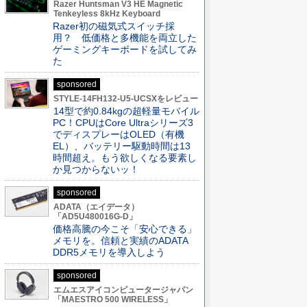
Razer Huntsman V3 HE Magnetic
Tenkeyless 8kHz Keyboard
Razer初の磁気式スイッチ採
用？ 低価格と多機能を両立した
ゲーミングキーボードを試してみ
た
sponsored
STYLE-14FH132-U5-UCSXをレビュー
14型で約0.84kgの超軽量モバイル
PC！CPUはCore Ultraシリーズ3
でディスプレーはOLED（有機
EL）、バッテリー駆動時間は13
時間超え。もう欲しくなる要素し
か見つからないッ！
sponsored
ADATA（エイデータ）
「AD5U480016G-D」
価格高騰の今こそ「安心できる」
メモリを。信頼と実績のADATA
DDR5メモリを導入しよう
sponsored
エムエスアイコンピュータージャパン
「MAESTRO 500 WIRELESS」