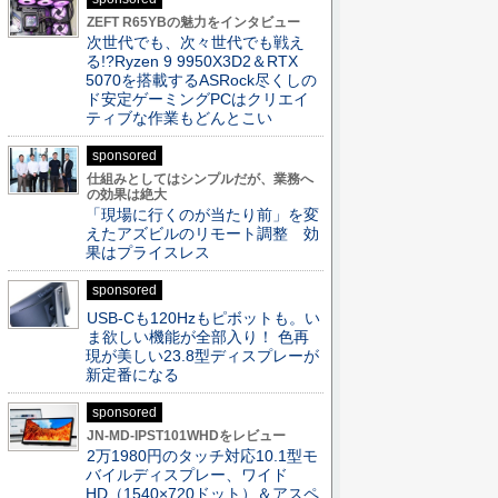
ZEFT R65YBの魅力をインタビュー
次世代でも、次々世代でも戦え
る!?Ryzen 9 9950X3D2＆RTX
5070を搭載するASRock尽くしの
ド安定ゲーミングPCはクリエイ
ティブな作業もどんとこい
sponsored
仕組みとしてはシンプルだが、業務へ
の効果は絶大
「現場に行くのが当たり前」を変
えたアズビルのリモート調整 効
果はプライスレス
sponsored
USB-Cも120Hzもピボットも。い
ま欲しい機能が全部入り！ 色再
現が美しい23.8型ディスプレーが
新定番になる
sponsored
JN-MD-IPST101WHDをレビュー
2万1980円のタッチ対応10.1型モ
バイルディスプレー、ワイド
HD（1540×720ドット）＆アスペ