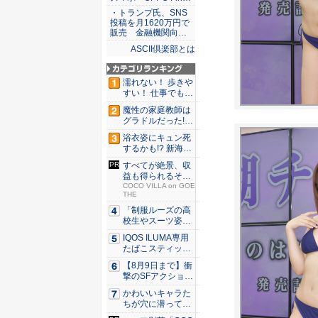
・トランプ氏、SNS
投稿を月1620万円で
販売 金融機関向…
ASCII倶楽部とは
濡れない！ 歩きや
すい！ 仕事でも履
ける...
魔性の家庭教師は
グラドルだった!?
村雨...
浴衣姿にキュン死
するかも!? 新海ま
きが...
すべてが絶景、収
益も得られるその
仕組みと...
COCO VILLA on GOE
THE
「制服ルーズの高
校生やスーツ姿の
OLを演...
IQOS ILUMA専用
たばこスティッ
ク...
【8月9日まで】衝
撃のSFアクション
『G...
かわいいキャラた
ちが穴に潜ってひ
どい目に...