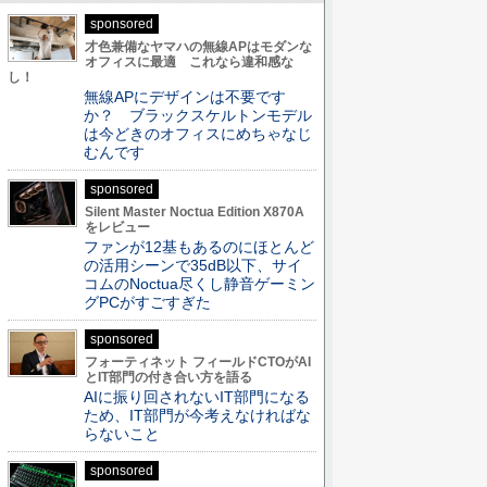
sponsored
才色兼備なヤマハの無線APはモダンな
オフィスに最適 これなら違和感な
し！
無線APにデザインは不要です
か？ ブラックスケルトンモデル
は今どきのオフィスにめちゃなじ
むんです
sponsored
Silent Master Noctua Edition X870A
をレビュー
ファンが12基もあるのにほとんど
の活用シーンで35dB以下、サイ
コムのNoctua尽くし静音ゲーミン
グPCがすごすぎた
sponsored
フォーティネット フィールドCTOがAI
とIT部門の付き合い方を語る
AIに振り回されないIT部門になる
ため、IT部門が今考えなければな
らないこと
sponsored