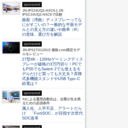
sponsored
JN-IPS34UQ2-HSC6とJN-
IPSC34UQ2-HSC6で比較
曲面（湾曲）ディスプレーってな
にがすごいの？一般的な平面モデ
ルとの見え方の違いや曲率（R）
の意味、選び方を解説
sponsored
JN-IPS27G120U2 価格.com限定モデ
ルをレビュー
27型4K・120Hzゲーミングディス
プレーが破格の3万円切り！PCで
もPS5でもSwitch 2でも使えるモ
デルだけど買っても大丈夫？昇降
式多機能スタンドやUSB Typc-C
給電は？
sponsored
AIによる運用自動化は、企業が生き残
るための必須条件
属人化、人手不足、アラートだら
け 「FortiSOC」が目指す次世代
SOC改革
sponsored