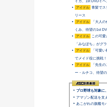
イカ、1st DVD
青髪でス
アイドル
リース
「大人の
アイドル
くみ、待望の1st D
この可愛
アイドル
「みなぽち」がグラ
「可愛い私
アイドル
でメイド役に挑戦！
「先生の
アイドル
ー・ルチコ、待望の1
プロ野球も対象に