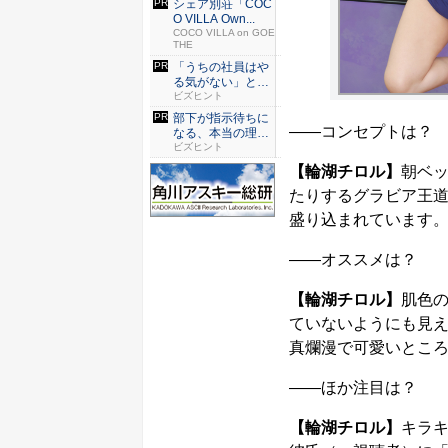
シェア別荘「COC
O VILLA Own...
COCO VILLA on GOE
THE
「うちの社員はや
る気がない」と嘆
くリーダ...
ビズヒント
部下が指示待ちに
――コンセプトは？
なる、本当の理
由。23年...
ビズヒント
【輪湖チロル】
朝ベ
たりするグラビア王
盛り込まれています
――オススメは？
【輪湖チロル】
肌色
ていないようにも見
真爛漫で可愛いとこ
――ほか注目は？
【輪湖チロル】
キラ