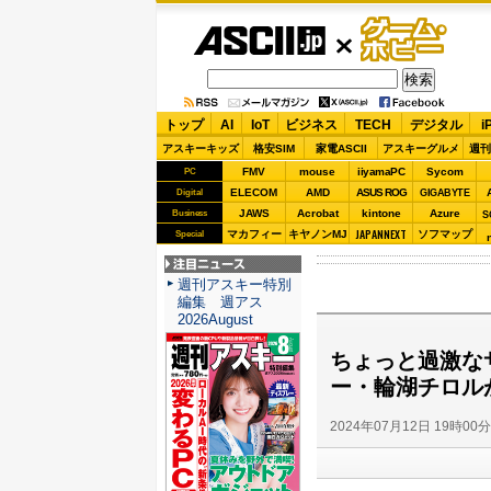
ASCII.jp
ゲーム・
ホビー
トップ
AI
IoT
ビジネス
TECH
デジタル
i
アスキーキッズ
格安SIM
家電ASCII
アスキーグルメ
週刊
FMV
mouse
iiyamaPC
Sycom
PC
ELECOM
AMD
ASUS ROG
Digital
GIGABYTE
JAWS
Acrobat
kintone
Azure
Business
S
JAPANNEXT
マカフィー
キヤノンMJ
ソフマップ
Special
注目ニュース
週刊アスキー特別
編集 週アス
2026August
ちょっと過激な
ー・輪湖チロルが
2024年07月12日 19時00