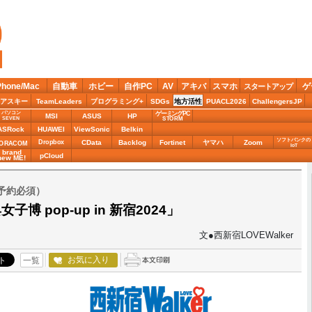
Phone/Mac
自動車
ホビー
自作PC
AV
アキバ
スマホ
ゲ
スタートアップ
アスキー
TeamLeaders
プログラミング+
SDGs
地方活性
PUACL2026
ChallengersJP
パソコン
ゲーミングPC
MSI
ASUS
HP
STORM
SEVEN
ASRock
HUAWEI
ViewSonic
Belkin
ソフトバンクの
Dropbox
CData
Backlog
Fortinet
ヤマハ
Zoom
ORACOM
IoT
brand
pCloud
new ME!
・予約必須）
 pop-up in 新宿2024」
文●西新宿LOVEWalker
お気に入り
一覧