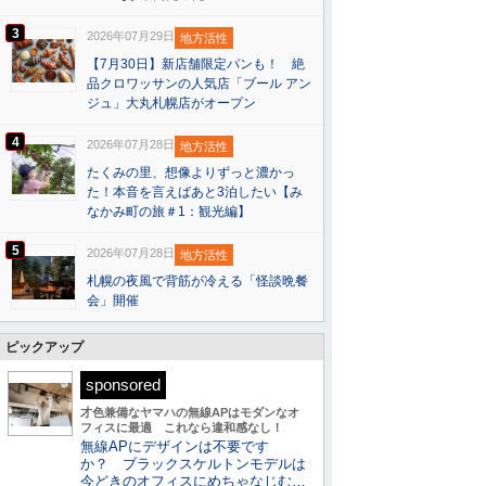
3
2026年07月29日
地方活性
【7月30日】新店舗限定パンも！ 絶
品クロワッサンの人気店「ブール アン
ジュ」大丸札幌店がオープン
4
2026年07月28日
地方活性
たくみの里、想像よりずっと濃かっ
た！本音を言えばあと3泊したい【み
なかみ町の旅＃1：観光編】
5
2026年07月28日
地方活性
札幌の夜風で背筋が冷える「怪談晩餐
会」開催
ピックアップ
sponsored
才色兼備なヤマハの無線APはモダンなオ
フィスに最適 これなら違和感なし！
無線APにデザインは不要です
か？ ブラックスケルトンモデルは
今どきのオフィスにめちゃなじむ…