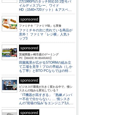
2万1980円のタッチ対応10.1型モバ
イルディスプレー、ワイド
HD（1540×720ドット）＆アスペ…
sponsored
ファミチキ「ファミマ味」も実食
ファミチキの次に売れている商品が
意外！ ファミマ「レジ横」人気ト
ップ3
sponsored
茨城県龍ヶ崎市産のゲーミング
PC【MADE IN IBARAKI】
田園風景が広がるSTORMの組み立
て工場を見学！プロの早組み（しか
も丁寧）とBTO PCならではの特…
sponsored
ビジネスIT環境が大きく変わる中で、情シ
スさんの悩みも変化している？
「IT機器が高すぎる」「熟練メンバ
ー不在で分からない」… 情シスさ
んの“現場の悩み”をエンジニア3人…
sponsored