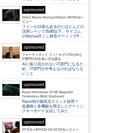
sponsored
Silent Master Noctua Edition X870Aをレ
ビュー
ファンが12基もあるのにほとんどの
活用シーンで35dB以下、サイコム
のNoctua尽くし静音ゲーミングP…
sponsored
フォーティネット フィールドCTOがAIと
IT部門の付き合い方を語る
AIに振り回されないIT部門になるた
め、IT部門が今考えなければならな
いこと
sponsored
Razer Huntsman V3 HE Magnetic
Tenkeyless 8kHz Keyboard
Razer初の磁気式スイッチ採用？
低価格と多機能を両立したゲーミン
グキーボードを試してみた
sponsored
STYLE-14FH132-U5-UCSXをレビュー