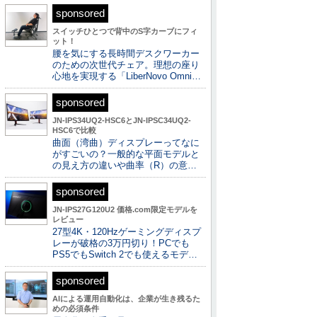
sponsored
スイッチひとつで背中のS字カーブにフィ
ット！
腰を気にする長時間デスクワーカー
のための次世代チェア。理想の座り
心地を実現する「LiberNovo Omni…
sponsored
JN-IPS34UQ2-HSC6とJN-IPSC34UQ2-
HSC6で比較
曲面（湾曲）ディスプレーってなに
がすごいの？一般的な平面モデルと
の見え方の違いや曲率（R）の意…
sponsored
JN-IPS27G120U2 価格.com限定モデルを
レビュー
27型4K・120Hzゲーミングディスプ
レーが破格の3万円切り！PCでも
PS5でもSwitch 2でも使えるモデ…
sponsored
AIによる運用自動化は、企業が生き残るた
めの必須条件