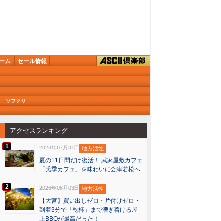
ーム
セール情報
ソフクリ
アクセスランキング
1
2026年07月31日
地方活性
夏の11日間だけ復活！ 武家屋敷カフェ
「氏季カフェ」を味わいに会津若松へ
2
2026年08月03日
地方活性
【大宮】買い出しゼロ・片付けゼロ・
到着3分で「乾杯」まで漕ぎ着ける屋
上BBQが最高だった！