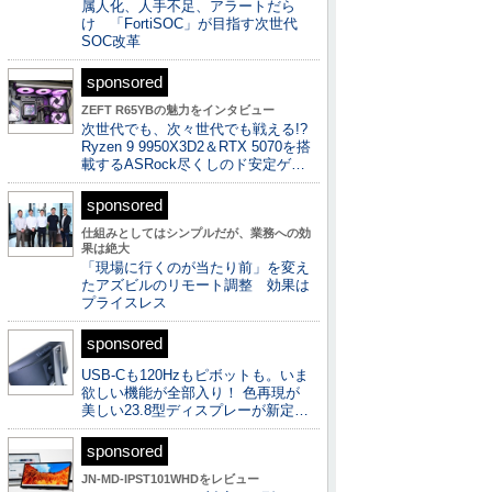
属人化、人手不足、アラートだら
け 「FortiSOC」が目指す次世代
SOC改革
sponsored
ZEFT R65YBの魅力をインタビュー
次世代でも、次々世代でも戦える!?
Ryzen 9 9950X3D2＆RTX 5070を搭
載するASRock尽くしのド安定ゲ…
sponsored
仕組みとしてはシンプルだが、業務への効
果は絶大
「現場に行くのが当たり前」を変え
たアズビルのリモート調整 効果は
プライスレス
sponsored
USB-Cも120Hzもピボットも。いま
欲しい機能が全部入り！ 色再現が
美しい23.8型ディスプレーが新定…
sponsored
JN-MD-IPST101WHDをレビュー