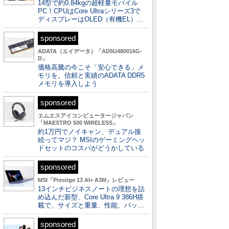
14型で約0.84kgの超軽量モバイル
PC！CPUはCore Ultraシリーズ3で
ディスプレーはOLED（有機EL）…
sponsored
ADATA（エイデータ）「AD5U480016G-
D」
価格高騰の今こそ「安心できる」メ
モリを。信頼と実績のADATA DDR5
メモリを導入しよう
sponsored
エムエスアイコンピュータージャパン
「MAESTRO 500 WIRELESS」
約1万円でノイキャン、デュアル接
続ってマジ？ MSIのゲーミングヘッ
ドセットのコスパがどうかしている
sponsored
MSI「Prestige 13 AI+ A3M」レビュー
13インチビジネスノートの理想を詰
め込んだ新型、Core Ultra 9 386H搭
載で、サイズと重量、性能、バッ…
sponsored