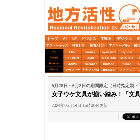
トップ
AI
IoT
ビジネス
TECH
デジタル
i
アスキーキッズ
格安SIM
家電ASCII
アスキーグルメ
週刊
PC
FMV
mouse
iiyamaPC
Sycom
Digital
ELECOM
AMD
ASUS ROG
GIGABYTE
Business
JAWS
Acrobat
kintone
Azure
S
JAPANNEXT
Special
マカフィー
キヤノンMJ
ソフマップ
5月28日～6月2日の期間限定（日時指定制
女子ウケ文具が揃い踏み！「文具女子博
2024年05月14日 15時30分更新