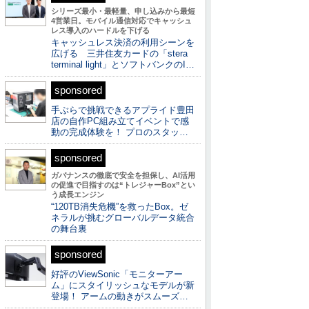
シリーズ最小・最軽量、申し込みから最短
4営業日。モバイル通信対応でキャッシュ
レス導入のハードルを下げる
キャッシュレス決済の利用シーンを
広げる 三井住友カードの「stera
terminal light」とソフトバンクのI…
sponsored
手ぶらで挑戦できるアプライド豊田
店の自作PC組み立てイベントで感
動の完成体験を！ プロのスタッ…
sponsored
ガバナンスの徹底で安全を担保し、AI活用
の促進で目指すのは“トレジャーBox”とい
う成長エンジン
“120TB消失危機”を救ったBox。ゼ
ネラルが挑むグローバルデータ統合
の舞台裏
sponsored
好評のViewSonic「モニターアー
ム」にスタイリッシュなモデルが新
登場！ アームの動きがスムーズ…