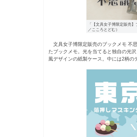
「【文具女子博限定販売】ブ
／こころとどむ）
文具女子博限定販売のブックメモ 不思
たブックメモ。光を当てると独自の光沢
風デザインの紙製ケース。中には2柄の