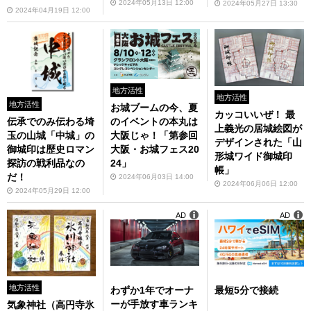
で開催
2024年05月13日 12:00
2024年05月27日 13:30
2024年04月19日 12:00
地方活性
地方活性
地方活性
お城ブームの今、夏
カッコいいぜ！ 最
伝承でのみ伝わる埼
のイベントの本丸は
上義光の居城絵図が
玉の山城「中城」の
大阪じゃ！「第参回
デザインされた「山
御城印は歴史ロマン
大阪・お城フェス20
形城ワイド御城印
探訪の戦利品なの
24」
帳」
だ！
2024年06月03日 14:00
2024年06月06日 12:00
2024年05月29日 12:00
AD
AD
地方活性
わずか1年でオーナ
最短5分で接続
ーが手放す車ランキ
気象神社（高円寺氷