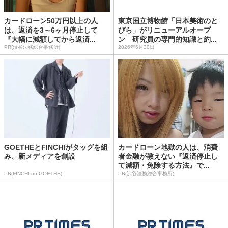
カードローン50万円以上の人
東京国立博物館「日本美術のと
は、返済を3～6ヶ月停止して
びら」がリニューアルオープ
『大幅に減額してから返済...
ン 研究員の専門的知識と約...
PR(渋谷法務総合事務所)
2026年6月30日
GOETHEとFINCHIがタッグを組
カードローン地獄の人は、消費
み、新メディアを創設
者金融が教えない『返済停止し
て減額・免除する方法』で...
PR(FINCHI on GOETHE)
PR(渋谷法務総合事務所)