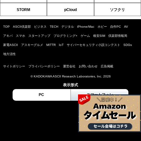
STORM
pCloud
ソフクリ
TOP
ASCII倶楽部
ビジネス
TECH
デジタル
iPhone/Mac
ホビー
自作PC
AV
アキバ
スマホ
スタートアップ
プログラミング+
ゲーム
格安SIM
倶楽部情報局
家電ASCII
アスキーグルメ
MITTR
IoT
サイバーセキュリティ小説コンテスト
SDGs
地方活性
サイトポリシー
プライバシーポリシー
運営会社
お問い合わせ
広告掲載
© KADOKAWA ASCII Research Laboratories, Inc. 2026
表示形式
PC
スマートフォン