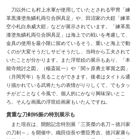
刀以外にも村上水軍が使用していたとされる甲冑「練
革黒漆塗魚鱗札両引合胴具足」や、田沼家の大鎧「練革
空小札白糸威大鎧」などが展示されています。「練革黒
漆塗魚鱗札両引合胴具足」は海上での戦いを考慮して、
金具の使用を最小限に留めているそう。重いと海上で動
くのが大変そうだしサビそうだし、当時から工夫されて
いたことが分かります。また浮世絵の展示もあり、「本
能寺焼討之図」（楊斎延一）や「関ヶ原勇士軍賞之図」
（月岡芳年）を見ることができます。後者はタイトル通
り描かれている武将たちの表情がりりしくて、でもタッ
チがどことなく今風で、個人的にかなり興味深いとこ
ろ。そんな画風の浮世絵画家もいたんですね。
貴重な刀剣95振の特別展示も
また現在は、開館記念特別展「三英傑の名刀～徳川家
の刀剣～」を開催中。織田信長や豊臣秀吉、徳川家康ら