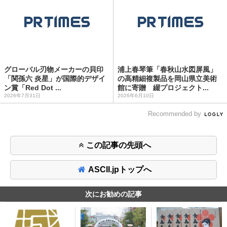
グローバル刃物メーカーの貝印
浦上春琴筆「春秋山水図屏風」
「関孫六 炎星」が国際的デザイ
の高精細複製品を岡山県立美術
ン賞「Red Dot ...
館に寄贈 綴プロジェクト...
2026年7月31日
2026年6月10日
Recommended by
この記事の先頭へ
ASCII.jpトップへ
次にお勧めの記事