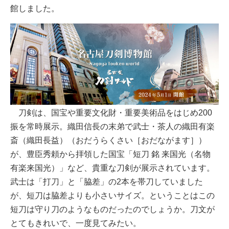
館しました。
刀剣は、国宝や重要文化財・重要美術品をはじめ200
振を常時展示。織田信長の末弟で武士・茶人の織田有楽
斎（織田長益）（おだうらくさい［おだながます］）
が、豊臣秀頼から拝領した国宝「短刀 銘 来国光（名物
有楽来国光）」など、貴重な刀剣が展示されています。
武士は「打刀」と「脇差」の2本を帯刀していました
が、短刀は脇差よりも小さいサイズ。ということはこの
短刀は守り刀のようなものだったのでしょうか。刀文が
とてもきれいで、一度見てみたい。