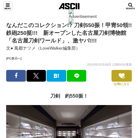
なんだこのコレクション!? 刀剣550振！甲冑50領!!
鉄砲250挺!!! 新オープンした名古屋刀剣博物館
「名古屋刀剣ワールド」、激ヤバ!!!!
文● 風都ナツメ（LoveWalker編集部）
[PC表示へ]
2024年05月08日 12時00分更新
お気に入り
刀剣 約550振！