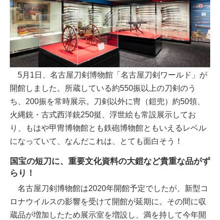
5月1日、名古屋刀剣博物館「名古屋刀剣ワールド」が
開館しました。所蔵している約550振以上の刀剣のう
ち、200振を常時展示。刀剣以外に冑（鎧兜）約50領、
火縄銃・古式西洋銃250挺、浮世絵も常設展示してお
り、もはや甲冑博物館とも鉄砲博物館ともいえるレベル
になっていて、なんだこれは、とても面白そう！
国宝の短刀に、重要文化資料の大鎧など貴重な品がず
らり！
名古屋刀剣博物館は2020年開館予定でしたが、新型コ
ロナウイルスの影響を受けて開館が延期に。その間に収
蔵品が増加したため展示室を増設し、満を持して今年開