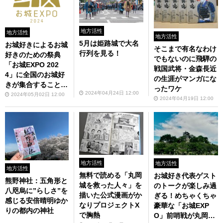
地方活性
地方活性
地方活性
5月は姫路城で大名
お城好きによるお城
そこまで有名なわけ
行列を見る！
好きのための祭典
でもないのに飛騨の
「お城EXPO 202
戦国武将・金森長近
4」に全国のお城好
の生涯がマンガにな
きが集合することが
ったワケ
2024年04月24日 12:00
今年も決定
2024年05月02日 12:00
2024年04月19日 12:00
地方活性
地方活性
地方活性
無料で読める「丸岡
お城好き代表ゲスト
熊野神社：五角形と
城を救った人々」を
のトークが楽しみ過
八咫烏に”らしさ”を
描いた公式漫画がか
ぎる！めちゃくちゃ
感じる安倍晴明ゆか
なりプロジェクトX
豪華な「お城EXP
りの都内の神社
で胸熱
O」前哨戦が丸岡城