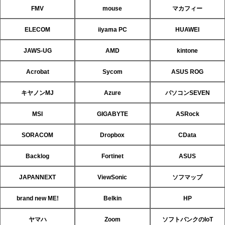
FMV
mouse
マカフィー
ELECOM
iiyama PC
HUAWEI
JAWS-UG
AMD
kintone
Acrobat
Sycom
ASUS ROG
キヤノンMJ
Azure
パソコンSEVEN
MSI
GIGABYTE
ASRock
SORACOM
Dropbox
CData
Backlog
Fortinet
ASUS
JAPANNEXT
ViewSonic
ソフマップ
brand new ME!
Belkin
HP
ヤマハ
Zoom
ソフトバンクのIoT