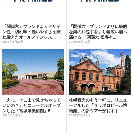
「関孫六」ブランドよりデザイ
「関孫六」ブランドより伝統的
ン性・切れ味・洗いやすさを兼
な鋼の和包丁をより幅広い層へ
ね備えたオールステンレス...
届ける 「関孫六 松寿本...
2026年6月29日
2026年5月25日
「えっ、そこまで見せちゃって
札幌観光のもう一軒に、リニュ
いいの？」リニューアルオープ
ーアルした「サッポロビール博
ンした「宮城県美術館」5...
物館」の新ツアーがおすす...
2026年7月2日
2026年7月23日