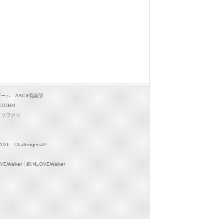
ゲーム
ASCII倶楽部
STORM
ソフクリ
2026
ChallengersJP
EWalker
戦国LOVEWalker