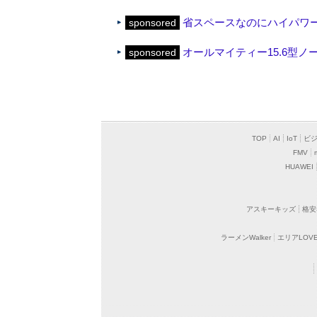
省スペースなのにハイパワー、
sponsored
オールマイティー15.6型ノー
sponsored
TOP
AI
IoT
ビ
FMV
HUAWEI
アスキーキッズ
格安
ラーメンWalker
エリアLOVEW