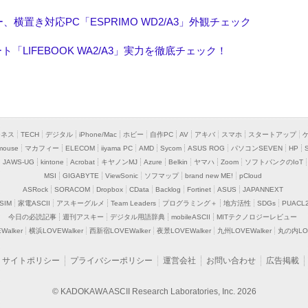
横置き対応PC「ESPRIMO WD2/A3」外観チェック
ト「LIFEBOOK WA2/A3」実力を徹底チェック！
ジネス
TECH
デジタル
iPhone/Mac
ホビー
自作PC
AV
アキバ
スマホ
スタートアップ
mouse
マカフィー
ELECOM
iiyama PC
AMD
Sycom
ASUS ROG
パソコンSEVEN
HP
JAWS-UG
kintone
Acrobat
キヤノンMJ
Azure
Belkin
ヤマハ
Zoom
ソフトバンクのIoT
MSI
GIGABYTE
ViewSonic
ソフマップ
brand new ME!
pCloud
ASRock
SORACOM
Dropbox
CData
Backlog
Fortinet
ASUS
JAPANNEXT
SIM
家電ASCII
アスキーグルメ
Team Leaders
プログラミング＋
地方活性
SDGs
PUACL
今日の必読記事
週刊アスキー
デジタル用語辞典
mobileASCII
MITテクノロジーレビュー
alker
横浜LOVEWalker
西新宿LOVEWalker
夜景LOVEWalker
九州LOVEWalker
丸の内LOV
サイトポリシー
プライバシーポリシー
運営会社
お問い合わせ
広告掲載
© KADOKAWA ASCII Research Laboratories, Inc. 2026