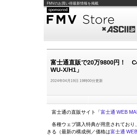
FMVのお買い得最新情報を掲載
FMV Store
ASCII.jp
富士通直販で20万9800円！ Co
WU-X/H1」
2024年04月19日 19時00分更新
富士通の直販サイト「
富士通 WEB MA
各種ウェブ購入特典が用意されており、
きる（最新の構成例／価格は
富士通 WEB