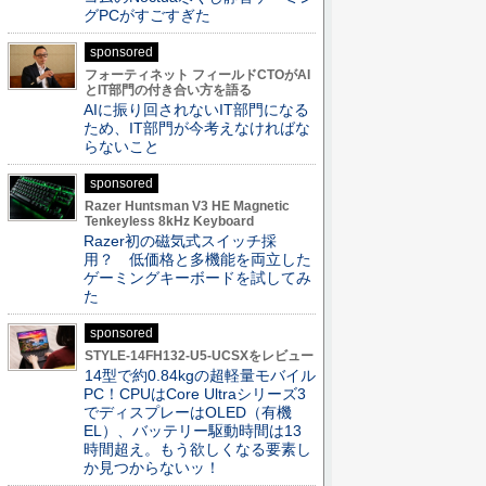
グPCがすごすぎた
sponsored
フォーティネット フィールドCTOがAI
とIT部門の付き合い方を語る
AIに振り回されないIT部門になる
ため、IT部門が今考えなければな
らないこと
sponsored
Razer Huntsman V3 HE Magnetic
Tenkeyless 8kHz Keyboard
Razer初の磁気式スイッチ採
用？ 低価格と多機能を両立した
ゲーミングキーボードを試してみ
た
sponsored
STYLE-14FH132-U5-UCSXをレビュー
14型で約0.84kgの超軽量モバイル
PC！CPUはCore Ultraシリーズ3
でディスプレーはOLED（有機
EL）、バッテリー駆動時間は13
時間超え。もう欲しくなる要素し
か見つからないッ！