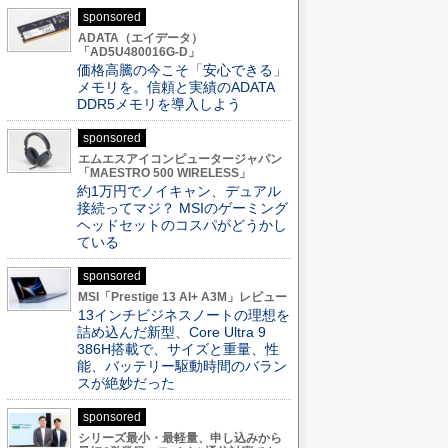
sponsored
ADATA（エイデータ）
「AD5U480016G-D」
価格高騰の今こそ「安心できる」
メモリを。信頼と実績のADATA
DDR5メモリを導入しよう
sponsored
エムエスアイコンピュータージャパン
「MAESTRO 500 WIRELESS」
約1万円でノイキャン、デュアル
接続ってマジ？ MSIのゲーミング
ヘッドセットのコスパがどうかし
ている
sponsored
MSI「Prestige 13 AI+ A3M」レビュー
13インチビジネスノートの理想を
詰め込んだ新型、Core Ultra 9
386H搭載で、サイズと重量、性
能、バッテリー駆動時間のバラン
スが絶妙だった
sponsored
シリーズ最小・最軽量、申し込みから