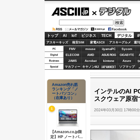
ASCII.jp
デジタル
トップ
AI
IoT
ビジネス
TECH
デジタル
i
アスキーキッズ
格安SIM
家電ASCII
アスキーグルメ
週刊
FMV
mouse
iiyamaPC
Sycom
PC
ELECOM
AMD
ASUS ROG
Digital
GIGABYTE
JAWS
Acrobat
kintone
Azure
Business
S
JAPANNEXT
マカフィー
キヤノンMJ
ソフマップ
Special
Amazon売れ筋
ランキング「ノ
インテルのAI P
ートパソコン」
スクウェア原宿
（在庫あり）
1
2024年03月30日 17時00
【Amazon.co.jp限
定】HP ノートパソ