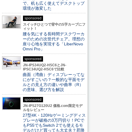
で、机も広く使えてデスクトップ
環境が激変した
sponsored
スイッチひとつで背中のS字カーブにフ
ィット！
腰を気にする長時間デスクワーカ
ーのための次世代チェア。理想の
座り心地を実現する「LiberNovo
Omni Pro」
sponsored
JN-IPS34UQ2-HSC6とJN-
IPSC34UQ2-HSC6で比較
曲面（湾曲）ディスプレーってな
にがすごいの？一般的な平面モデ
ルとの見え方の違いや曲率（R）
の意味、選び方を解説
sponsored
JN-IPS27G120U2 価格.com限定モデ
ルをレビュー
27型4K・120Hzゲーミングディス
プレーが破格の3万円切り！PCで
もPS5でもSwitch 2でも使えるモ
デルだけど買っても大丈夫？昇降