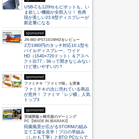
USB-Cも120Hzもピボットも。い
ま欲しい機能が全部入り！ 色再
現が美しい23.8型ディスプレーが
新定番になる
sponsored
JN-MD-IPST101WHDをレビュー
2万1980円のタッチ対応10.1型モ
バイルディスプレー、ワイド
HD（1540×720ドット）＆アスペ
クト比77：36って聞きなじみない
けど使いやすいの？
sponsored
ファミチキ「ファミマ味」も実食
ファミチキの次に売れている商品
が意外！ ファミマ「レジ横」人気
トップ3
sponsored
茨城県龍ヶ崎市産のゲーミング
PC【MADE IN IBARAKI】
田園風景が広がるSTORMの組み
立て工場を見学！プロの早組み
（しかも丁寧）とBTO PCならで