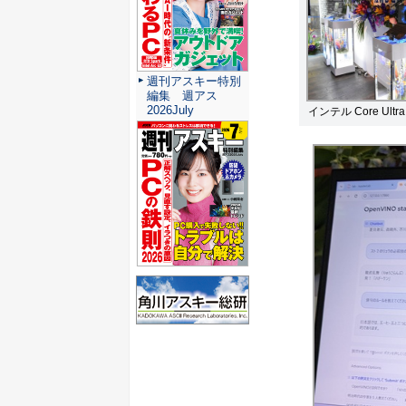
週刊アスキー特別
編集 週アス
2026July
インテル Core U