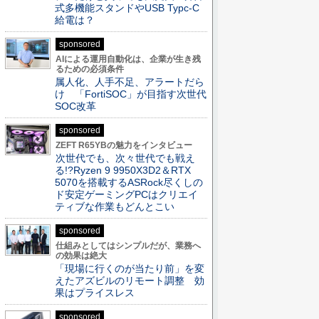
式多機能スタンドやUSB Typc-C
給電は？
sponsored
AIによる運用自動化は、企業が生き残
るための必須条件
属人化、人手不足、アラートだら
け 「FortiSOC」が目指す次世代
SOC改革
sponsored
ZEFT R65YBの魅力をインタビュー
次世代でも、次々世代でも戦え
る!?Ryzen 9 9950X3D2＆RTX
5070を搭載するASRock尽くしの
ド安定ゲーミングPCはクリエイ
ティブな作業もどんとこい
sponsored
仕組みとしてはシンプルだが、業務へ
の効果は絶大
「現場に行くのが当たり前」を変
えたアズビルのリモート調整 効
果はプライスレス
sponsored