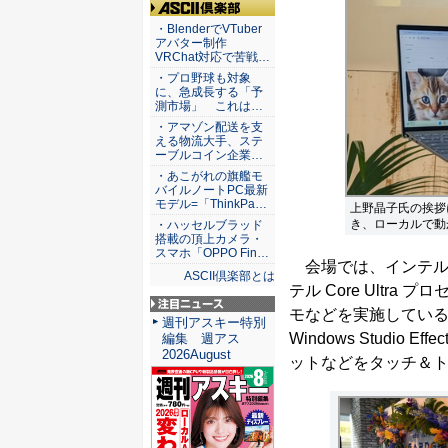
ASCII倶楽部
・BlenderでVTuber
アバター制作
VRChat対応で苦戦…
・プロ野球も対象
に、急成長する「予
測市場」 これは…
・アマゾン配送を支
える物流大手、ステ
ーブルコイン企業…
・あこがれの旗艦モ
バイルノートPC最新
モデル=「ThinkPa…
上野晶子氏の挨拶に続
き、ローカルで動
・ハッセルブラッド
搭載の頂上カメラ・
スマホ「OPPO Fin…
会場では、インテル C
ASCII倶楽部とは
テル Core Ultr
モなどを実施してい
注目ニュース
週刊アスキー特別
Windows Studi
編集 週アス
2026August
ットなどをタッチ＆