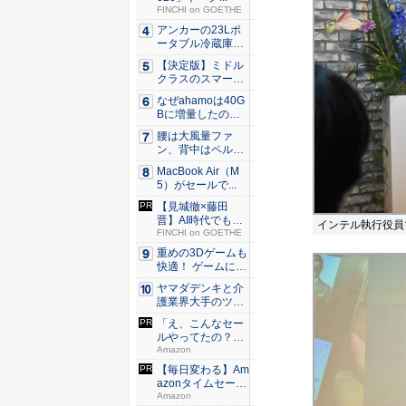
FINCHI on GOETHE
アンカーの23Lポ
ータブル冷蔵庫が
Ama...
【決定版】ミドル
クラスのスマート
フォンの...
なぜahamoは40G
Bに増量したの
か ...
腰は大風量ファ
ン、背中はペルチ
ェ冷却。ダ...
MacBook Air（M
5）がセールで...
【見城徹×藤田
晋】AI時代でも変
インテル執行役員
わらない...
FINCHI on GOETHE
重めの3Dゲームも
快適！ ゲームに強
いH...
ヤマダデンキと介
護業界大手のツク
イが協業...
「え、こんなセー
ルやってたの？」
80％O...
Amazon
【毎日変わる】Am
azonタイムセール
が...
Amazon