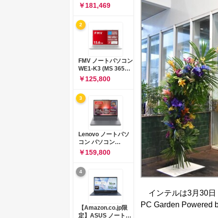
コン 15-fd 15.6イン
￥181,469
チ インテル Core 5
120U メモリ16GB
2
SSD512GB
Windows 11
Microsoft Office
2024搭載 WPS
Office搭載 カメラシ
FMV ノートパソコン
ャッター 指紋認証 薄
WE1-K3 (MS 365
型 Copilotキー搭載
Personal/Copilotキ
￥125,800
ナチュラルシルバー
ー搭載/Win 11/15.6
(BJ0M5PA-AAAI)
型/Core
3
i5/16GB/SSD
512GB/ホワイト)
FMVWK3E15W_AZ
Lenovo ノートパソ
コン パソコン
IdeaPad Slim 3 14.0
￥159,800
インチ AMD
Ryzen™ 5 8640HS
4
メモリ16GB
SSD512GB
Microsoft 365 試用
インテルは3月30日・3
版 Windows11 バッ
PC Garden Powe
テリー駆動12.6時間
【Amazon.co.jp限
重量1.39kg ルナグレ
定】ASUS ノートパ