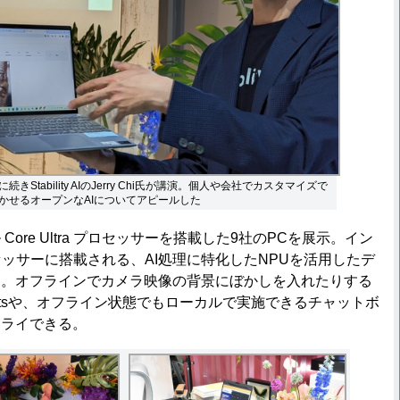
きStability AIのJerry Chi氏が講演。個人や会社でカスタマイズで
かせるオープンなAIについてアピールした
ore Ultra プロセッサーを搭載した9社のPCを展示。イン
a プロセッサーに搭載される、AI処理に特化したNPUを活用したデ
る。オフラインでカメラ映像の背景にぼかしを入れたりする
o Effectsや、オフライン状態でもローカルで実施できるチャットボ
トライできる。