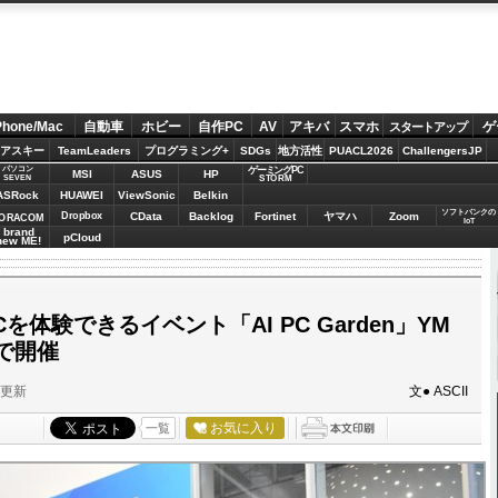
Phone/Mac
自動車
ホビー
自作PC
AV
アキバ
スマホ
ゲ
スタートアップ
アスキー
TeamLeaders
プログラミング+
SDGs
地方活性
PUACL2026
ChallengersJP
パソコン
ゲーミングPC
MSI
ASUS
HP
STORM
SEVEN
ASRock
HUAWEI
ViewSonic
Belkin
ソフトバンクの
Dropbox
CData
Backlog
Fortinet
ヤマハ
Zoom
ORACOM
IoT
brand
pCloud
new ME!
Cを体験できるイベント「AI PC Garden」YM
で開催
分更新
文● ASCII
お気に入り
一覧