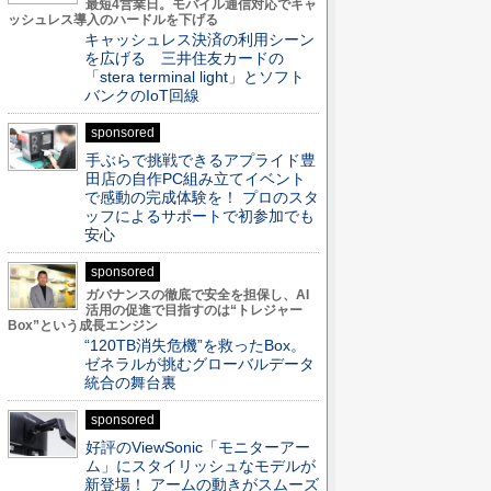
最短4営業日。モバイル通信対応でキャ
ッシュレス導入のハードルを下げる
キャッシュレス決済の利用シーン
を広げる 三井住友カードの
「stera terminal light」とソフト
バンクのIoT回線
sponsored
手ぶらで挑戦できるアプライド豊
田店の自作PC組み立てイベント
で感動の完成体験を！ プロのスタ
ッフによるサポートで初参加でも
安心
sponsored
ガバナンスの徹底で安全を担保し、AI
活用の促進で目指すのは“トレジャー
Box”という成長エンジン
“120TB消失危機”を救ったBox。
ゼネラルが挑むグローバルデータ
統合の舞台裏
sponsored
好評のViewSonic「モニターアー
ム」にスタイリッシュなモデルが
新登場！ アームの動きがスムーズ