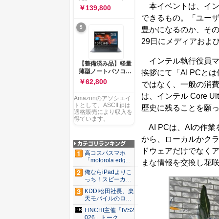
ー 83K9003JJP ノー
ソコン Vivobook 15
本イベントは、インテル 
￥139,800
トPC
M1502NAQ 15.6イ
できるもの。「ユーザ
ンチ AMD Ryzen 7
5
170 メモリ16GB
豊かになるのか、その
SSD 512GB
29日にメディアおよ
Microsoft 365
Personal (24か月版)
搭載 Windows 11 重
インテル執行役員マ
【整備済み品】軽量
量1.7kg Wi-Fi 6E ク
薄型ノートパソコン
挨拶にて「AI PC
ワイエットブルー
dynabook G83 ■
￥62,800
M1502NAQ-
ではなく、一般の消費
13.3型
R7165BUWS
FHD(1920x1080) -
は、インテル Core
Amazonのアソシエイ
高性能第11世代Core
トとして、ASCII.jpは
歴史に残ることを願
i5-1135G7 - メモリ
適格販売により収入を
16GB - SSD 256GB
得ています。
- Webカメラ -
AI PCは、AIの
WiFi&Bluetooth -
から、ローカルかク
USB Type-C - MS
Office 2021 - Win11
ドウェアだけでなくアプ
高コスパスマホ
搭載
「motorola edg...
まな情報を交換し花
俺ならiPadよりこ
っち！スピーカー
9個...
KDDI松田社長、楽
天モバイルのロー
ミン...
FINCHI主催「IVS2
026」トーク...