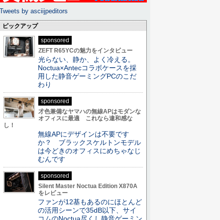
Tweets by asciijpeditors
ピックアップ
sponsored
ZEFT R65YCの魅力をインタビュー
光らない、静か、よく冷える。
Noctua×Antecコラボケースを採
用した静音ゲーミングPCのこだ
わり
sponsored
才色兼備なヤマハの無線APはモダンな
オフィスに最適 これなら違和感な
し！
無線APにデザインは不要です
か？ ブラックスケルトンモデル
は今どきのオフィスにめちゃなじ
むんです
sponsored
Silent Master Noctua Edition X870A
をレビュー
ファンが12基もあるのにほとんど
の活用シーンで35dB以下、サイ
コムのNoctua尽くし静音ゲーミン