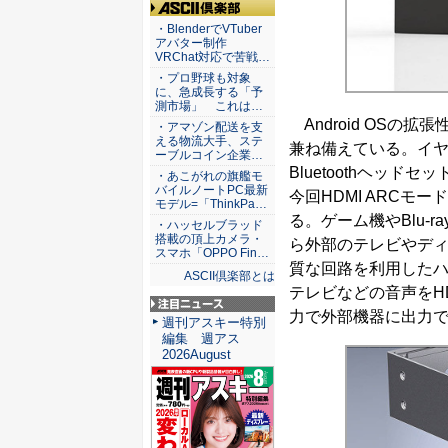
ASCII倶楽部
・BlenderでVTuber
アバター制作
VRChat対応で苦戦…
・プロ野球も対象
に、急成長する「予
測市場」 これは…
Android OSの
・アマゾン配送を支
える物流大手、ステ
兼ね備えている。イ
ーブルコイン企業…
Bluetoothヘッ
・あこがれの旗艦モ
バイルノートPC最新
今回HDMI ARC
モデル=「ThinkPa…
る。ゲーム機やBlu-ra
・ハッセルブラッド
搭載の頂上カメラ・
ら外部のテレビやディ
スマホ「OPPO Fin…
質な回路を利用したハ
ASCII倶楽部とは
テレビなどの音声をHD
力で外部機器に出力
注目ニュース
週刊アスキー特別
編集 週アス
2026August