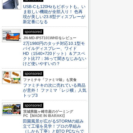
USB-Cも120Hzもピボットも。い
ま欲しい機能が全部入り！ 色再
現が美しい23.8型ディスプレーが
新定番になる
sponsored
JN-MD-IPST101WHDをレビュー
2万1980円のタッチ対応10.1型モ
バイルディスプレー、ワイド
HD（1540×720ドット）＆アスペ
クト比77：36って聞きなじみない
けど使いやすいの？
sponsored
ファミチキ「ファミマ味」も実食
ファミチキの次に売れている商品
が意外！ ファミマ「レジ横」人気
トップ3
sponsored
茨城県龍ヶ崎市産のゲーミング
PC【MADE IN IBARAKI】
田園風景が広がるSTORMの組み
立て工場を見学！プロの早組み
（しかも丁寧）とBTO PCならで