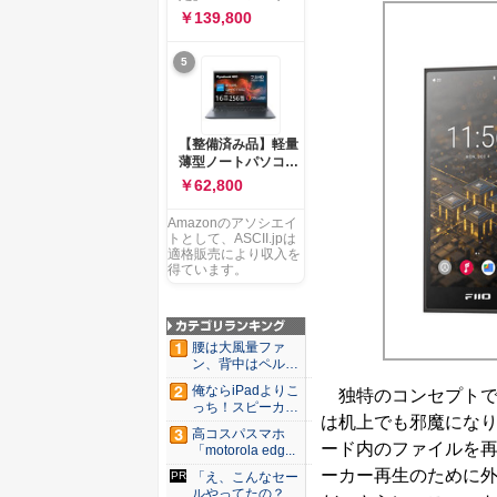
ー 83K9003JJP ノー
ソコン Vivobook 15
￥139,800
トPC
M1502NAQ 15.6イ
ンチ AMD Ryzen 7
5
170 メモリ16GB
SSD 512GB
Microsoft 365
Personal (24か月版)
搭載 Windows 11 重
【整備済み品】軽量
量1.7kg Wi-Fi 6E ク
薄型ノートパソコン
ワイエットブルー
dynabook G83 ■
￥62,800
M1502NAQ-
13.3型
R7165BUWS
FHD(1920x1080) -
Amazonのアソシエイ
高性能第11世代Core
トとして、ASCII.jpは
i5-1135G7 - メモリ
適格販売により収入を
16GB - SSD 256GB
得ています。
- Webカメラ -
WiFi&Bluetooth -
USB Type-C - MS
Office 2021 - Win11
腰は大風量ファ
搭載
ン、背中はペルチ
ェ冷却。ダ...
俺ならiPadよりこ
独特のコンセプトで
っち！スピーカー
は机上でも邪魔にな
9個...
高コスパスマホ
ード内のファイルを再
「motorola edg...
ーカー再生のために
「え、こんなセー
ルやってたの？」