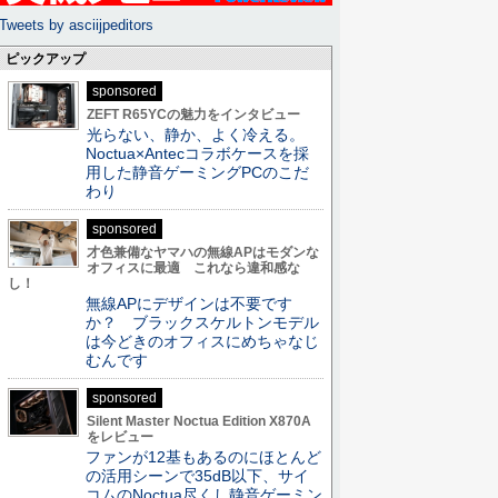
Tweets by asciijpeditors
ピックアップ
sponsored
ZEFT R65YCの魅力をインタビュー
光らない、静か、よく冷える。
Noctua×Antecコラボケースを採
用した静音ゲーミングPCのこだ
わり
sponsored
才色兼備なヤマハの無線APはモダンな
オフィスに最適 これなら違和感な
し！
無線APにデザインは不要です
か？ ブラックスケルトンモデル
は今どきのオフィスにめちゃなじ
むんです
sponsored
Silent Master Noctua Edition X870A
をレビュー
ファンが12基もあるのにほとんど
の活用シーンで35dB以下、サイ
コムのNoctua尽くし静音ゲーミン