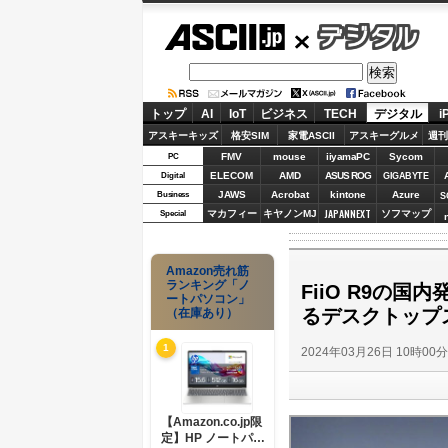
ASCII.jp
デジタル
トップ
AI
IoT
ビジネス
TECH
デジタル
i
アスキーキッズ
格安SIM
家電ASCII
アスキーグルメ
週刊
FMV
mouse
iiyamaPC
Sycom
PC
ELECOM
AMD
ASUS ROG
Digital
GIGABYTE
JAWS
Acrobat
kintone
Azure
Business
S
JAPANNEXT
マカフィー
キヤノンMJ
ソフマップ
Special
Amazon売れ筋
ランキング「ノ
FiiO R9の
ートパソコン」
るデスクトップ
（在庫あり）
1
2024年03月26日 10時00
【Amazon.co.jp限
定】HP ノートパソ