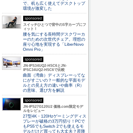
で、机も広く使えてデスクトップ
環境が激変した
sponsored
スイッチひとつで背中のS字カーブにフ
ィット！
腰を気にする長時間デスクワーカ
ーのための次世代チェア。理想の
座り心地を実現する「LiberNovo
Omni Pro」
sponsored
JN-IPS34UQ2-HSC6とJN-
IPSC34UQ2-HSC6で比較
曲面（湾曲）ディスプレーってな
にがすごいの？一般的な平面モデ
ルとの見え方の違いや曲率（R）
の意味、選び方を解説
sponsored
JN-IPS27G120U2 価格.com限定モデ
ルをレビュー
27型4K・120Hzゲーミングディス
プレーが破格の3万円切り！PCで
もPS5でもSwitch 2でも使えるモ
デルだけど買っても大丈夫？昇降