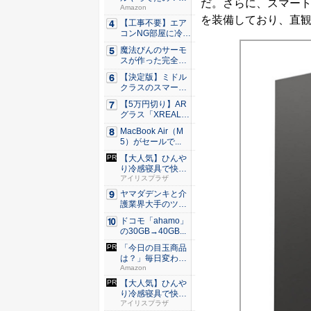
だ。さらに、スマー
80％O...
Amazon
を装備しており、直観
【工事不要】エア
コンNG部屋に冷房
を！ ...
魔法びんのサーモ
スが作った完全遮
光100...
【決定版】ミドル
クラスのスマート
フォンの...
【5万円切り】AR
グラス「XREAL
x...
MacBook Air（M
5）がセールで...
【大人気】ひんや
り冷感寝具で快適
な睡眠を...
アイリスプラザ
ヤマダデンキと介
護業界大手のツク
イが協業...
ドコモ「ahamo」
の30GB→40GB...
「今日の目玉商品
は？」毎日変わる
Amaz...
Amazon
【大人気】ひんや
り冷感寝具で快適
な睡眠を...
アイリスプラザ