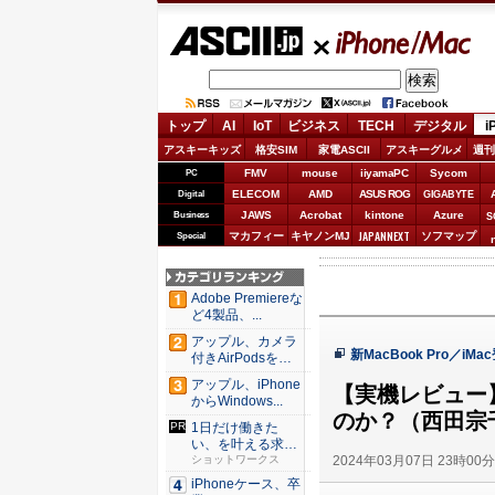
ASCII.jp
iPhone/Mac
トップ
AI
IoT
ビジネス
TECH
デジタル
i
アスキーキッズ
格安SIM
家電ASCII
アスキーグルメ
週刊
FMV
mouse
iiyamaPC
Sycom
PC
ELECOM
AMD
ASUS ROG
Digital
GIGABYTE
JAWS
Acrobat
kintone
Azure
Business
S
JAPANNEXT
マカフィー
キヤノンMJ
ソフマップ
Special
Adobe Premiereな
ど4製品、...
アップル、カメラ
新MacBook Pro／i
付きAirPodsを年
内...
アップル、iPhone
【実機レビュー】
からWindows...
のか？（西田宗
1日だけ働きた
い、を叶える求人
2024年03月07日 23時00
サイト
ショットワークス
iPhoneケース、卒