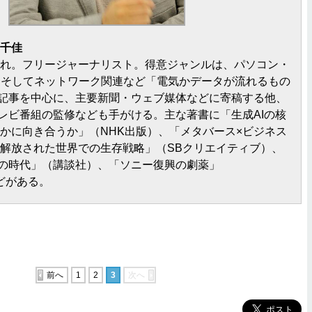
宗千佳
まれ。フリージャーナリスト。得意ジャンルは、パソコン・
、そしてネットワーク関連など「電気かデータが流れるもの
記事を中心に、主要新聞・ウェブ媒体などに寄稿する他、
レビ番組の監修なども手がける。主な著書に「生成AIの核
いかに向き合うか」（NHK出版）、「メタバース×ビジネス
ら解放された世界での生存戦略」（SBクリエイティブ）、
の時代」（講談社）、「ソニー復興の劇薬」
などがある。
前へ
1
2
3
次へ