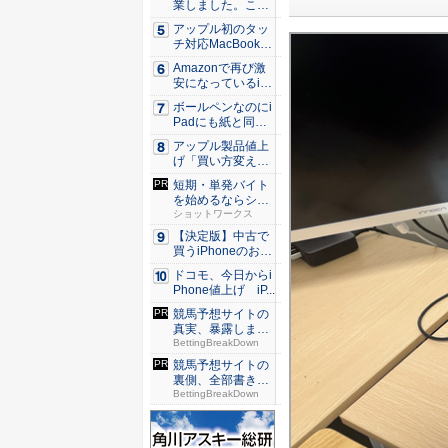
業しました。これ
か...
アップル初のタッ
チ対応MacBook、
早...
Amazonで再び激
安になっているiP
h...
ボールペンなのにi
Padにも紙と同じ
滑ら...
アップル製品値上
げ「買い方変え
る」9割超...
短期・単発バイト
を始めるならショ
ットワー...
ショットワークス
【決定版】中古で
買うiPhoneのおす
す...
ドコモ、今日からi
Phone値上げ iP...
競馬予想サイトの
真実、暴露しま
す...
BettingBreakDown
競馬予想サイトの
裏側、全部書きま
した。 ...
BettingBreakDown