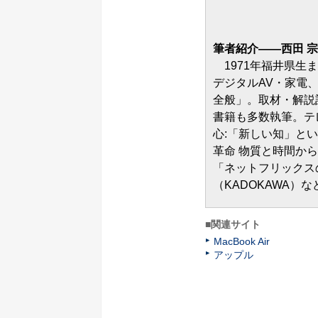
筆者紹介――西田 
1971年福井県生
デジタルAV・家電
全般」。取材・解説
書籍も多数執筆。テ
心:「新しい知」と
革命 物質と時間か
「ネットフリックス
（KADOKAWA）
■関連サイト
MacBook Air
アップル