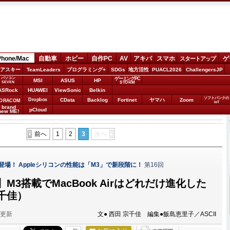
Phone/Mac
自動車
ホビー
自作PC
AV
アキバ
スマホ
ゲ
スタートアップ
アスキー
TeamLeaders
プログラミング+
SDGs
地方活性
PUACL2026
ChallengersJP
パソコン
ゲーミングPC
MSI
ASUS
HP
STORM
SEVEN
ASRock
HUAWEI
ViewSonic
Belkin
ソフトバンクの
Dropbox
CData
Backlog
Fortinet
ヤマハ
Zoom
ORACOM
IoT
brand
pCloud
new ME!
前へ
1
2
3
次へ
Mac登場！ Appleシリコンの性能は「M3」で新段階に！
第16回
M3搭載でMacBook Airはどれだけ進化した
千佳）
分更新
文● 西田 宗千佳 編集●飯島恵里子／ASCII