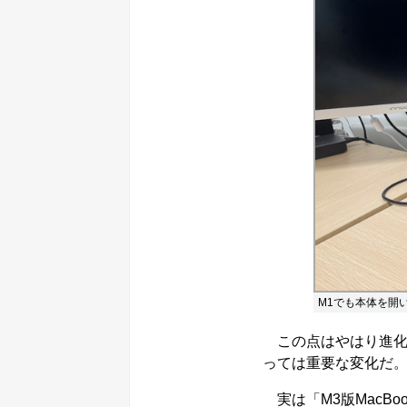
M1でも本体を開
この点はやはり進化であ
っては重要な変化だ
実は「M3版MacBo