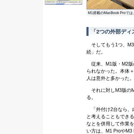
M1搭載のMacBook Pr
「2つの外部ディ
そしてもう1つ、M
続」だ。
従来、M1版・M2版の
られなかった。本体＋
人は意外と多かった
それに対しM3版のMa
る。
「外付け2台なら、
と考えることもできる
なとを併用して作業
い方は、M1 Proや