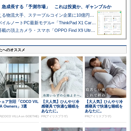
、急成長する「予測市場」 これは投資か、ギャンブルか
アマゾン配送を支える物流大手、ステーブルコイン企業に10億円投資のワケ
あこがれの旗艦モバイルノートPC最新モデル=「ThinkPad X1 Carbon Gen 14 Aura Edition」実機レビュー
ハッセルブラッド搭載の頂上カメラ・スマホ「OPPO Find X9 Ultra」実写レビュー=プロが本気で徹底撮影しました!!
たへのオススメ
シェア別荘「COCO VIL
【大人気】ひんやり冷
【大人気】ひんやり冷
A Owners」3選
感寝具で快適な睡眠を
感寝具で快適な睡眠を
あなたに。
あなたに。
R(COCO VILLA on GOETHE)
PR(アイリスプラザ)
PR(アイリスプラザ)