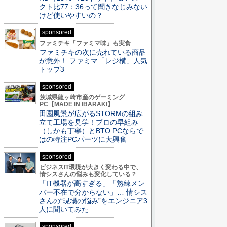
クト比77：36って聞きなじみない
けど使いやすいの？
sponsored
ファミチキ「ファミマ味」も実食
ファミチキの次に売れている商品
が意外！ ファミマ「レジ横」人気
トップ3
sponsored
茨城県龍ヶ崎市産のゲーミング
PC【MADE IN IBARAKI】
田園風景が広がるSTORMの組み
立て工場を見学！プロの早組み
（しかも丁寧）とBTO PCならで
はの特注PCパーツに大興奮
sponsored
ビジネスIT環境が大きく変わる中で、
情シスさんの悩みも変化している？
「IT機器が高すぎる」「熟練メン
バー不在で分からない」… 情シス
さんの“現場の悩み”をエンジニア3
人に聞いてみた
sponsored