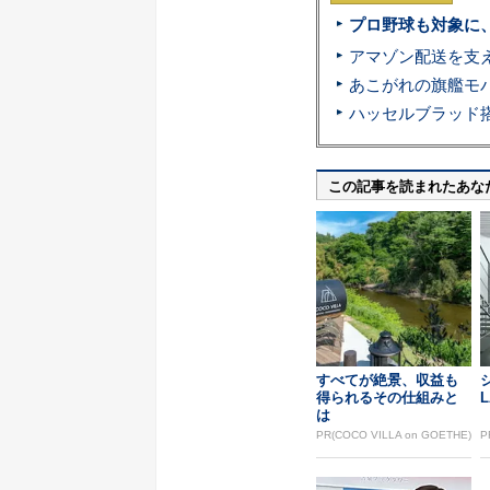
プロ野球も対象に
この記事を読まれたあな
すべてが絶景、収益も
得られるその仕組みと
L
は
PR(COCO VILLA on GOETHE)
P