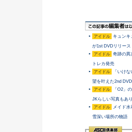
キュンキ
アイドル
が1st DVDリリース
奇跡の異
アイドル
トレカ発売
「いけな
アイドル
望を叶えた2nd D
「O2」
アイドル
JKらしい写真もあ
メイド水
アイドル
雪深い場所の物語