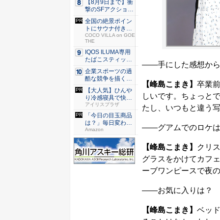
【8月9日まで】衝
撃のSFアクション
『G...
全国の絶景ポイン
トにサウナ付きの
シェア別...
COCO VILLA on GOE
THE
IQOS ILUMA専用
たばこスティッ
――手にした感想か
ク...
企業スポーツの過
酷な競争を描く『J
【峰島こまき】
卒業
JM ...
【大人気】ひんや
しいです。ちょっと
り冷感寝具で快適
な睡眠を...
アイリスプラザ
たし、いつもと違う
「今日の目玉商品
は？」毎日変わる
――グアムでのロケ
Amaz...
Amazon
【峰島こまき】
クリ
グラスをかけてカフ
ーブワンピースで夜
――お気に入りは？
【峰島こまき】
ベッ