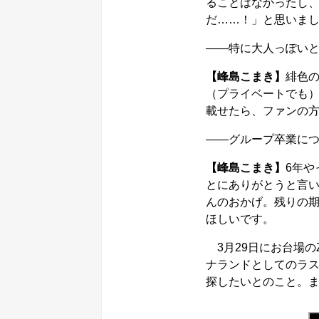
ることはなかったし
だ……！」と思いま
――特に大人っぽい
【峰島こまき】
緋色
（プライベートでも）
載せたら、ファンの
――グループ卒業に
【峰島こまき】
6年
とにありがとうと言
んのおかげ。残りの
ほしいです。
3月29日にお台場のZe
ナランドとしてのラ
探したいとのこと。