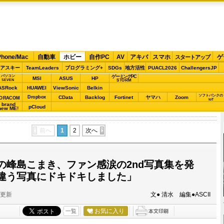
Phone/Mac
自動車
ホビー
自作PC
AV
アキバ
スマホ
ゲ
スタートアップ
アスキー
TeamLeaders
プログラミング+
SDGs
地方活性
PUACL2026
ChallengersJP
パソコン
ゲーミングPC
MSI
ASUS
HP
STORM
SEVEN
ASRock
HUAWEI
ViewSonic
Belkin
ソフトバンクの
Dropbox
CData
Backlog
Fortinet
ヤマハ
Zoom
ORACOM
IoT
brand
pCloud
new ME!
前へ
1
2
次へ
の峰島こまき、ファン感涙の2nd写真集を発
違う写真にドキドキしました」
分更新
文● 清水 編集●ASCII
お気に入り
一覧