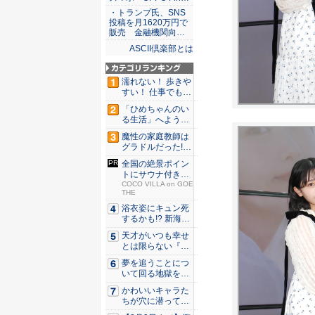
・トランプ氏、SNS
投稿を月1620万円で
販売 金融機関向…
ASCII倶楽部とは
濡れない！ 歩きや
すい！ 仕事でも履
ける...
「ひめちゃんのい
る生活」へようこ
そ！ 「...
魔性の家庭教師は
グラドルだった!?
村雨...
全国の絶景ポイン
トにサウナ付きの
シェア別...
COCO VILLA on GOE
THE
浴衣姿にキュン死
するかも!? 新海ま
きが...
天才がいつも幸せ
とは限らない『ダ
イヤモン...
夢を追うことにつ
いて回る地獄を描
く『二階...
かわいいキャラた
ちが穴に潜ってひ
どい目に...