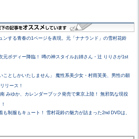
ュンする青春の1ページを表現。元「ナナランド」の雪村花鈴
次元ボディー降臨！ 噂の神スタイルお姉さん・辻 りりさが1st
いことしかいたしません」 魔性系美少女・村雨芙美、男性の願
VDリリース！
の南 みゆか、カレンダーブック発売で東京上陸！ 無邪気な現役
り！
着も制服もキュート！ 雪村花鈴の魅力が詰まった2nd DVDは、