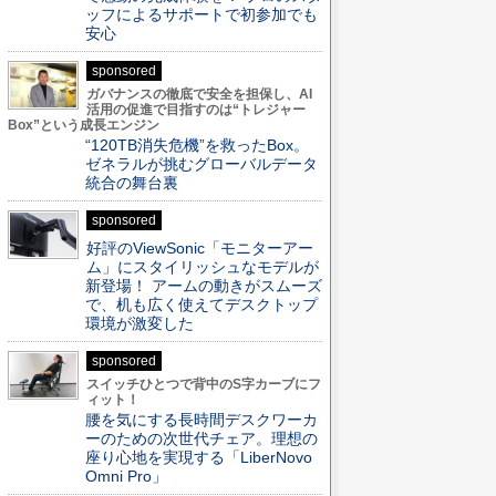
ッフによるサポートで初参加でも
安心
sponsored
ガバナンスの徹底で安全を担保し、AI
活用の促進で目指すのは“トレジャー
Box”という成長エンジン
“120TB消失危機”を救ったBox。
ゼネラルが挑むグローバルデータ
統合の舞台裏
sponsored
好評のViewSonic「モニターアー
ム」にスタイリッシュなモデルが
新登場！ アームの動きがスムーズ
で、机も広く使えてデスクトップ
環境が激変した
sponsored
スイッチひとつで背中のS字カーブにフ
ィット！
腰を気にする長時間デスクワーカ
ーのための次世代チェア。理想の
座り心地を実現する「LiberNovo
Omni Pro」