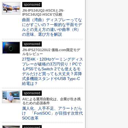
sponsored
JN-IPS34UQ2-HSC6とJN-
IPSC34UQ2-HSC6で比較
曲面（湾曲）ディスプレーってな
にがすごいの？一般的な平面モデ
ルとの見え方の違いや曲率（R）
の意味、選び方を解説
sponsored
JN-IPS27G120U2 価格.com限定モデ
ルをレビュー
27型4K・120Hzゲーミングディス
プレーが破格の3万円切り！PCで
もPS5でもSwitch 2でも使えるモ
デルだけど買っても大丈夫？昇降
式多機能スタンドやUSB Typc-C
給電は？
sponsored
AIによる運用自動化は、企業が生き残
るための必須条件
属人化、人手不足、アラートだら
け 「FortiSOC」が目指す次世代
SOC改革
sponsored