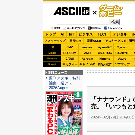
ASCII.jp
ゲーム・
ホビー
トップ
AI
IoT
ビジネス
TECH
デジタル
i
アスキーキッズ
格安SIM
家電ASCII
アスキーグルメ
週刊
FMV
mouse
iiyamaPC
Sycom
PC
ELECOM
AMD
ASUS ROG
Digital
GIGABYTE
JAWS
Acrobat
kintone
Azure
Business
S
JAPANNEXT
マカフィー
キヤノンMJ
ソフマップ
Special
注目ニュース
週刊アスキー特別
編集 週アス
2026August
「ナナランド」
売。「いつもと
2024年02月29日 20時00