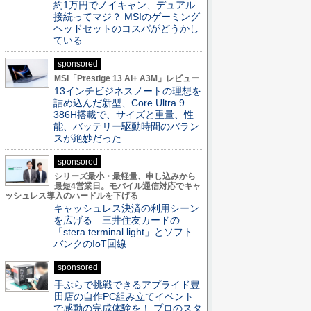
約1万円でノイキャン、デュアル
接続ってマジ？ MSIのゲーミング
ヘッドセットのコスパがどうかし
ている
sponsored
MSI「Prestige 13 AI+ A3M」レビュー
13インチビジネスノートの理想を
詰め込んだ新型、Core Ultra 9
386H搭載で、サイズと重量、性
能、バッテリー駆動時間のバラン
スが絶妙だった
sponsored
シリーズ最小・最軽量、申し込みから
最短4営業日。モバイル通信対応でキャ
ッシュレス導入のハードルを下げる
キャッシュレス決済の利用シーン
を広げる 三井住友カードの
「stera terminal light」とソフト
バンクのIoT回線
sponsored
手ぶらで挑戦できるアプライド豊
田店の自作PC組み立てイベント
で感動の完成体験を！ プロのスタ