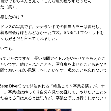
、自分でもちゃんと見て「こんな瞳の色や形だったん
した（笑）。
と感じたのは？
のドレスの写真です。ナナランドでの担当カラーは青だし、
着る機会はほとんどなかった衣装。SNSにオフショットを
方々も好きだと言ってくれました。
ついても。
やっていたのですが、長い期間アイドルをやらせてもらえたこ
いたいです。続けられたことも、写真集を出せたこともみなさ
期間で精いっぱい恩返しをしたいです。私のことを忘れないで
pp DiverCityで開催される「峰島こまき卒業公演」が、ナ
スト。卒業後はゆっくり自分を見つめ直して、やりたいことを
また会える日は来るとは思うが、卒業公演には行くしかない！