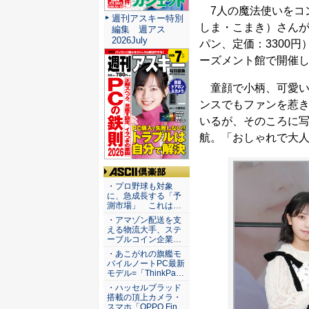
7人の魔法使いをコ
週刊アスキー特別
しま・こまき）さんが、
編集 週アス
2026July
パン、定価：3300円
ーズメント館で開催
童顔で小柄、可愛い
ンスでもファンを惹き
いるが、そのころに写
航。「おしゃれで大
ASCII倶楽部
・プロ野球も対象
に、急成長する「予
測市場」 これは…
・アマゾン配送を支
える物流大手、ステ
ーブルコイン企業…
・あこがれの旗艦モ
バイルノートPC最新
モデル=「ThinkPa…
・ハッセルブラッド
搭載の頂上カメラ・
スマホ「OPPO Fin…