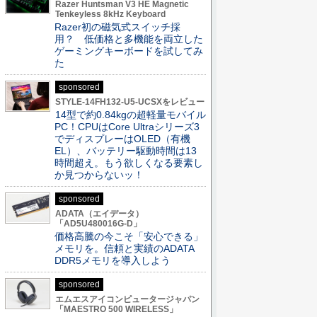
Razer Huntsman V3 HE Magnetic
Tenkeyless 8kHz Keyboard
Razer初の磁気式スイッチ採
用？ 低価格と多機能を両立した
ゲーミングキーボードを試してみ
た
sponsored
STYLE-14FH132-U5-UCSXをレビュー
14型で約0.84kgの超軽量モバイル
PC！CPUはCore Ultraシリーズ3
でディスプレーはOLED（有機
EL）、バッテリー駆動時間は13
時間超え。もう欲しくなる要素し
か見つからないッ！
sponsored
ADATA（エイデータ）
「AD5U480016G-D」
価格高騰の今こそ「安心できる」
メモリを。信頼と実績のADATA
DDR5メモリを導入しよう
sponsored
エムエスアイコンピュータージャパン
「MAESTRO 500 WIRELESS」