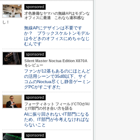
sponsored
才色兼備なヤマハの無線APはモダンな
オフィスに最適 これなら違和感な
し！
無線APにデザインは不要です
か？ ブラックスケルトンモデル
は今どきのオフィスにめちゃなじ
むんです
sponsored
Silent Master Noctua Edition X870A
をレビュー
ファンが12基もあるのにほとんど
の活用シーンで35dB以下、サイ
コムのNoctua尽くし静音ゲーミン
グPCがすごすぎた
sponsored
フォーティネット フィールドCTOがAI
とIT部門の付き合い方を語る
AIに振り回されないIT部門になる
ため、IT部門が今考えなければな
らないこと
sponsored