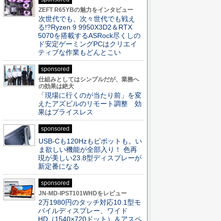
ZEFT R65YBの魅力をインタビュー
次世代でも、次々世代でも戦え
る!?Ryzen 9 9950X3D2＆RTX
5070を搭載するASRock尽くしの
ド安定ゲーミングPCはクリエイ
ティブな作業もどんとこい
sponsored
仕組みとしてはシンプルだが、業務へ
の効果は絶大
「現場に行くのが当たり前」を変
えたアズビルのリモート調整 効
果はプライスレス
sponsored
USB-Cも120Hzもピボットも。い
ま欲しい機能が全部入り！ 色再
現が美しい23.8型ディスプレーが
新定番になる
sponsored
JN-MD-IPST101WHDをレビュー
2万1980円のタッチ対応10.1型モ
バイルディスプレー、ワイド
HD（1540×720ドット）＆アスペ