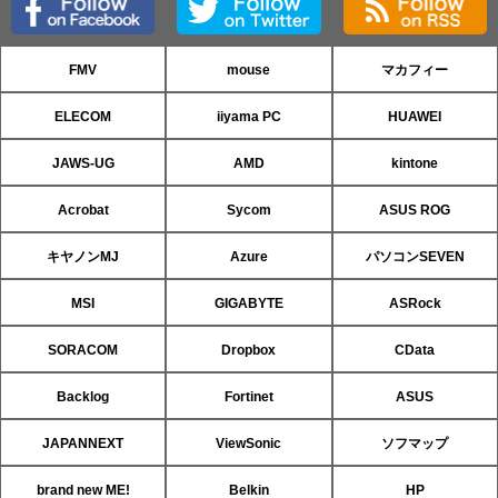
FMV
mouse
マカフィー
ELECOM
iiyama PC
HUAWEI
JAWS-UG
AMD
kintone
Acrobat
Sycom
ASUS ROG
キヤノンMJ
Azure
パソコンSEVEN
MSI
GIGABYTE
ASRock
SORACOM
Dropbox
CData
Backlog
Fortinet
ASUS
JAPANNEXT
ViewSonic
ソフマップ
brand new ME!
Belkin
HP