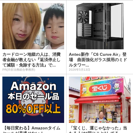
カードローン地獄の人は、消費
Antec新作「C6 Curve Air」登
者金融が教えない『返済停止し
場 曲面強化ガラス採用のミド
て減額・免除する方法』で...
ルタワー...
PR(渋谷法務総合事務所)
2026年5月13日
【毎日変わる】Amazonタイム
「宝くじ、運じゃなかった」当