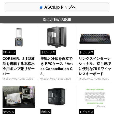
ASCII.jpトップへ
次にお勧めの記事
PCパーツ
トピックス
トピックス
CORSAIR、2.1型液
美観と冷却を両立で
リンクスインターナ
晶を搭載する本格水
きるPCケース「Ant
ショナル、持ち運び
冷用ポンプ兼リザー
ec Constellation C
に便利な75％ワイヤ
バー
8」
レスキーボード
2024年02月05日 18:00
2024年02月14日 16:30
2023年10月26日 00:00
デジタル
自作PC
トピックス