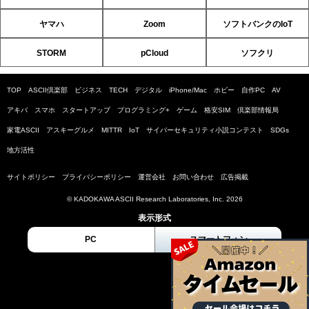
ヤマハ
Zoom
ソフトバンクのIoT
STORM
pCloud
ソフクリ
TOP
ASCII倶楽部
ビジネス
TECH
デジタル
iPhone/Mac
ホビー
自作PC
AV
アキバ
スマホ
スタートアップ
プログラミング+
ゲーム
格安SIM
倶楽部情報局
家電ASCII
アスキーグルメ
MITTR
IoT
サイバーセキュリティ小説コンテスト
SDGs
地方活性
サイトポリシー
プライバシーポリシー
運営会社
お問い合わせ
広告掲載
© KADOKAWA ASCII Research Laboratories, Inc. 2026
表示形式
PC
スマートフォン