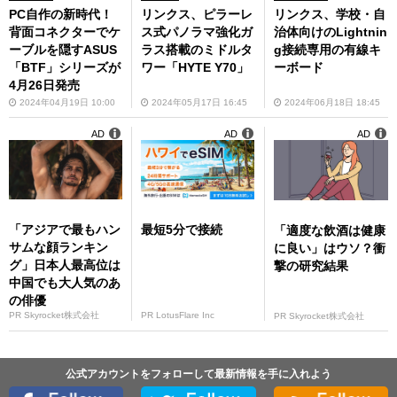
PC自作の新時代！
リンクス、ピラーレ
リンクス、学校・自
背面コネクターでケ
ス式パノラマ強化ガ
治体向けのLightnin
ーブルを隠すASUS
ラス搭載のミドルタ
g接続専用の有線キ
「BTF」シリーズが
ワー「HYTE Y70」
ーボード
4月26日発売
2024年04月19日 10:00
2024年05月17日 16:45
2024年06月18日 18:45
AD
AD
AD
「アジアで最もハン
最短5分で接続
「適度な飲酒は健康
サムな顔ランキン
に良い」はウソ？衝
グ」日本人最高位は
撃の研究結果
中国でも大人気のあ
の俳優
PR Skyrocket株式会社
PR LotusFlare Inc
PR Skyrocket株式会社
公式アカウントをフォローして最新情報を手に入れよう