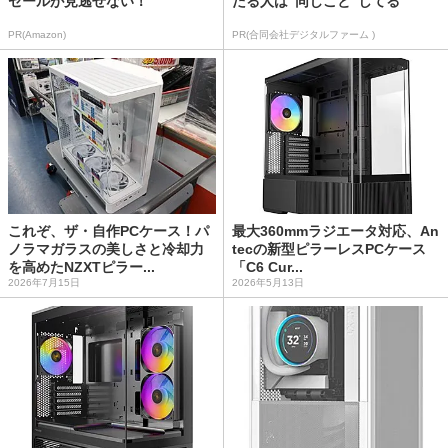
セールが見逃せない！
たる人は“同じこと”してる
PR(Amazon)
PR(合同会社デジタルファーム )
これぞ、ザ・自作PCケース！パ
最大360mmラジエータ対応、An
ノラマガラスの美しさと冷却力
tecの新型ピラーレスPCケース
を高めたNZXTピラー...
「C6 Cur...
2026年7月15日
2026年5月13日