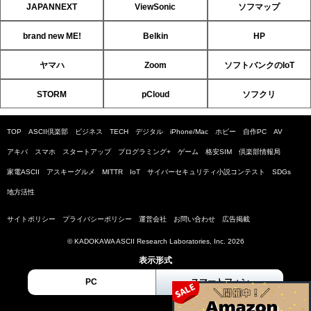
JAPANNEXT
ViewSonic
ソフマップ
brand new ME!
Belkin
HP
ヤマハ
Zoom
ソフトバンクのIoT
STORM
pCloud
ソフクリ
TOP
ASCII倶楽部
ビジネス
TECH
デジタル
iPhone/Mac
ホビー
自作PC
AV
アキバ
スマホ
スタートアップ
プログラミング+
ゲーム
格安SIM
倶楽部情報局
家電ASCII
アスキーグルメ
MITTR
IoT
サイバーセキュリティ小説コンテスト
SDGs
地方活性
サイトポリシー
プライバシーポリシー
運営会社
お問い合わせ
広告掲載
© KADOKAWA ASCII Research Laboratories, Inc. 2026
表示形式
PC
スマートフォン