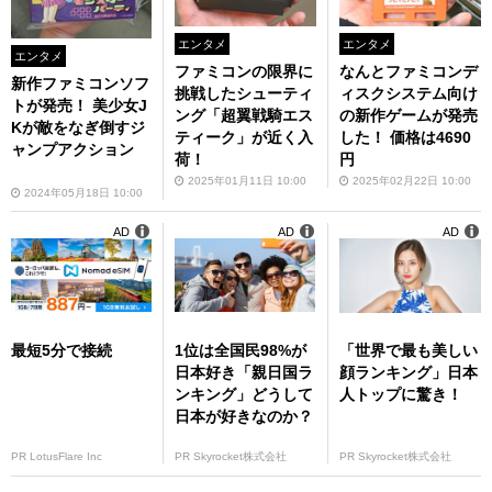
エンタメ
エンタメ
エンタメ
ファミコンの限界に
なんとファミコンデ
新作ファミコンソフ
挑戦したシューティ
ィスクシステム向け
トが発売！ 美少女J
ング「超翼戦騎エス
の新作ゲームが発売
Kが敵をなぎ倒すジ
ティーク」が近く入
した！ 価格は4690
ャンプアクション
荷！
円
2025年01月11日 10:00
2025年02月22日 10:00
2024年05月18日 10:00
AD
AD
AD
最短5分で接続
1位は全国民98%が
「世界で最も美しい
日本好き「親日国ラ
顔ランキング」日本
ンキング」どうして
人トップに驚き！
日本が好きなのか？
PR LotusFlare Inc
PR Skyrocket株式会社
PR Skyrocket株式会社