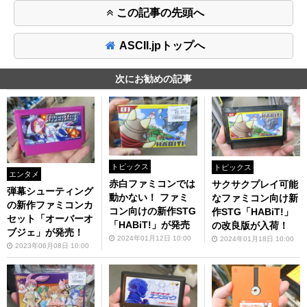
この記事の先頭へ
ASCII.jpトップへ
次にお勧めの記事
トピックス
トピックス
エンタメ
赤白ファミコンでは
サクサクプレイ可能
弾幕シューティング
動かない！ ファミ
なファミコン向け新
の新作ファミコンカ
コン向けの新作STG
作STG「HABiT!」
セット「オーバーオ
「HABiT!」が発売
の改良版が入荷！
ブジェ」が発売！
2024年01月12日 10:00
2024年01月18日 10:00
2023年06月08日 10:00