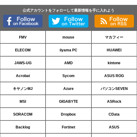
公式アカウントをフォローして最新情報を手に入れよう
FMV
mouse
マカフィー
ELECOM
iiyama PC
HUAWEI
JAWS-UG
AMD
kintone
Acrobat
Sycom
ASUS ROG
キヤノンMJ
Azure
パソコンSEVEN
MSI
GIGABYTE
ASRock
SORACOM
Dropbox
CData
Backlog
Fortinet
ASUS