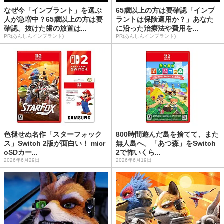
なぜ今「インプラント」を選ぶ
65歳以上の方は要確認「インプ
人が急増中？65歳以上の方は要
ラントは保険適用か？」あなた
確認。抜けた歯の放置は...
に沿った治療法や費用を...
PR(あんしんインプラント)
PR(あんしんインプラント)
色褪せぬ名作「スターフォック
800時間遊んだ島を捨てて、また
ス」Switch 2版が面白い！ micr
無人島へ。「あつ森」をSwitch
oSDカー...
2で怖いくら...
2026年6月29日
2026年6月19日