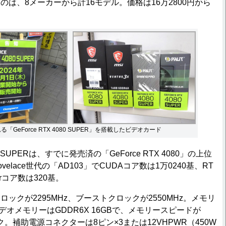
は、8メーカーから計16モデル。価格は16万2800円から
「GeForce RTX 4080 SUPER」を搭載したビデオカード
80 SUPERは、すでに発売済の「GeForce RTX 4080」の上位
velace世代の「AD103」でCUDAコア数は1万0240基、RT
orコア数は320基。
クが2295MHz、ブーストクロックが2550MHz。メモリ
、ビデオメモリーはGDDR6X 16GBで、メモリースピードが
ック。補助電源コネクターは8ピン×3または12VHPWR（450W