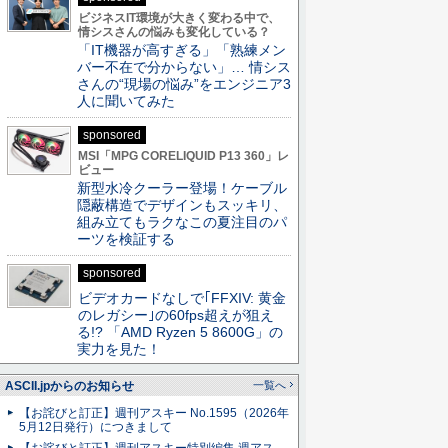
ビジネスIT環境が大きく変わる中で、
情シスさんの悩みも変化している？
「IT機器が高すぎる」「熟練メン
バー不在で分からない」… 情シス
さんの“現場の悩み”をエンジニア3
人に聞いてみた
sponsored
MSI「MPG CORELIQUID P13 360」レ
ビュー
新型水冷クーラー登場！ケーブル
隠蔽構造でデザインもスッキリ、
組み立てもラクなこの夏注目のパ
ーツを検証する
sponsored
ビデオカードなしで｢FFXIV: 黄金
のレガシー｣の60fps超えが狙え
る!? 「AMD Ryzen 5 8600G」の
実力を見た！
ASCII.jpからのお知らせ
一覧へ
【お詫びと訂正】週刊アスキー No.1595（2026年
5月12日発行）につきまして