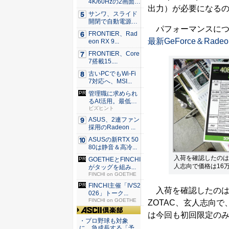
4K/60Hzの2画面
出力）が必要になる
出...
サンワ、スライド
開閉で自動電源O
パフォーマンスにつ
N/OF...
FRONTIER、Rad
最新GeForce＆Ra
eon RX 9...
FRONTIER、Core
7搭載15....
古いPCでもWi-Fi
7対応へ、MSI...
管理職に求められ
るAI活用。最低限
やるべ...
ビズヒント
ASUS、2連ファン
採用のRadeon ...
ASUSの新RTX 50
80は静音＆高冷...
入荷を確認したのは、AS
GOETHEとFINCHI
人志向で価格は16万2
がタッグを組み...
FINCHI on GOETHE
FINCHI主催「IVS2
入荷を確認したのは、AS
026」トーク...
FINCHI on GOETHE
ZOTAC、玄人志向で
は今回も初回限定の
ASCII倶楽部
・プロ野球も対象
に、急成長する「予