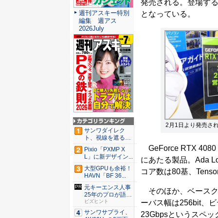
発売される。登場するの
週刊アスキー特別
となっている。
編集 週アス
2026July
2月1日より発売される
サンワダイレク
ト、視線を遮るフ
ェルト製デ...
GeForce RTX 40
Pixio「PXMP X
L」に新デザイン...
にあたる製品。Ada Lo
大型GPUも余裕！
コア数は80基、Tens
HAVN「BF 36...
元キーエンス人事
そのほか、ベースクロッ
25年のプロが語る
ーバス幅は256bit
人事評...
ビズヒント
サンワサプライ、
23Gbpsというスペ