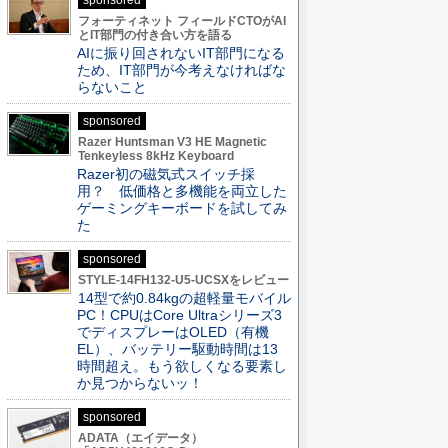
sponsored
フォーティネット フィールドCTOがAI
とIT部門の付き合い方を語る
AIに振り回されないIT部門になる
ため、IT部門が今考えなければな
らないこと
sponsored
Razer Huntsman V3 HE Magnetic
Tenkeyless 8kHz Keyboard
Razer初の磁気式スイッチ採
用？ 低価格と多機能を両立した
ゲーミングキーボードを試してみ
た
sponsored
STYLE-14FH132-U5-UCSXをレビュー
14型で約0.84kgの超軽量モバイル
PC！CPUはCore Ultraシリーズ3
でディスプレーはOLED（有機
EL）、バッテリー駆動時間は13
時間超え。もう欲しくなる要素し
か見つからないッ！
sponsored
ADATA（エイデータ）