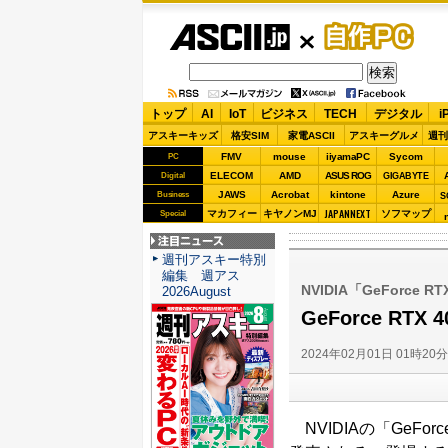
ASCII.jp
自作PC
トップ
AI
IoT
ビジネス
TECH
デジタル
i
アスキーキッズ
格安SIM
家電ASCII
アスキーグルメ
週刊
FMV
mouse
iiyamaPC
Sycom
PC
ELECOM
AMD
ASUS ROG
Digital
GIGABYTE
JAWS
Acrobat
kintone
Azure
Business
S
JAPANNEXT
マカフィー
キヤノンMJ
ソフマップ
Special
注目ニュース
週刊アスキー特別
編集 週アス
NVIDIA「GeForce RT
2026August
GeForce RT
2024年02月01日 01時20
NVIDIAの「GeFor