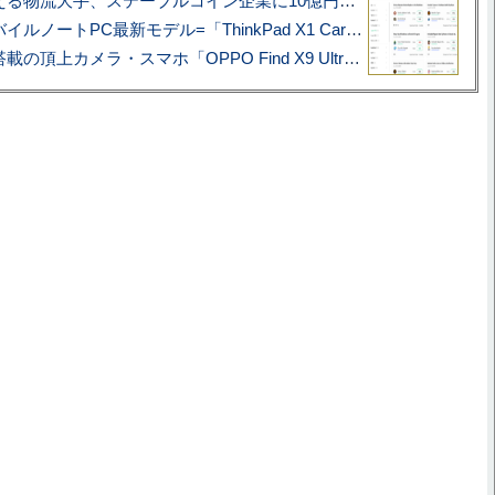
アマゾン配送を支える物流大手、ステーブルコイン企業に10億円投資のワケ
あこがれの旗艦モバイルノートPC最新モデル=「ThinkPad X1 Carbon Gen 14 Aura Edition」実機レビュー
ハッセルブラッド搭載の頂上カメラ・スマホ「OPPO Find X9 Ultra」実写レビュー=プロが本気で徹底撮影しました!!