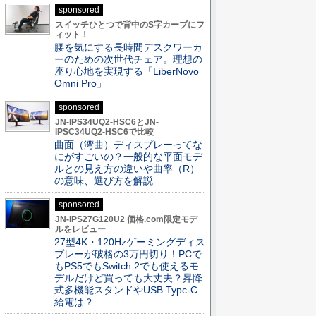
sponsored
スイッチひとつで背中のS字カーブにフ
ィット！
腰を気にする長時間デスクワーカ
ーのための次世代チェア。理想の
座り心地を実現する「LiberNovo
Omni Pro」
sponsored
JN-IPS34UQ2-HSC6とJN-
IPSC34UQ2-HSC6で比較
曲面（湾曲）ディスプレーってな
にがすごいの？一般的な平面モデ
ルとの見え方の違いや曲率（R）
の意味、選び方を解説
sponsored
JN-IPS27G120U2 価格.com限定モデ
ルをレビュー
27型4K・120Hzゲーミングディス
プレーが破格の3万円切り！PCで
もPS5でもSwitch 2でも使えるモ
デルだけど買っても大丈夫？昇降
式多機能スタンドやUSB Typc-C
給電は？