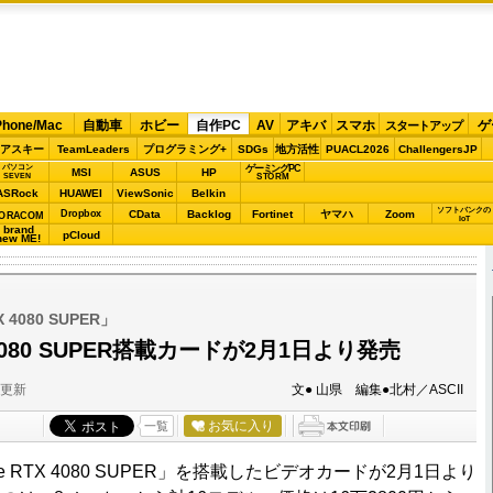
Phone/Mac
自動車
ホビー
自作PC
AV
アキバ
スマホ
ゲ
スタートアップ
アスキー
TeamLeaders
プログラミング+
SDGs
地方活性
PUACL2026
ChallengersJP
パソコン
ゲーミングPC
MSI
ASUS
HP
STORM
SEVEN
ASRock
HUAWEI
ViewSonic
Belkin
ソフトバンクの
Dropbox
CData
Backlog
Fortinet
ヤマハ
Zoom
ORACOM
IoT
brand
pCloud
new ME!
X 4080 SUPER」
X 4080 SUPER搭載カードが2月1日より発売
分更新
文● 山県 編集●北村／ASCII
お気に入り
一覧
ce RTX 4080 SUPER」を搭載したビデオカードが2月1日より