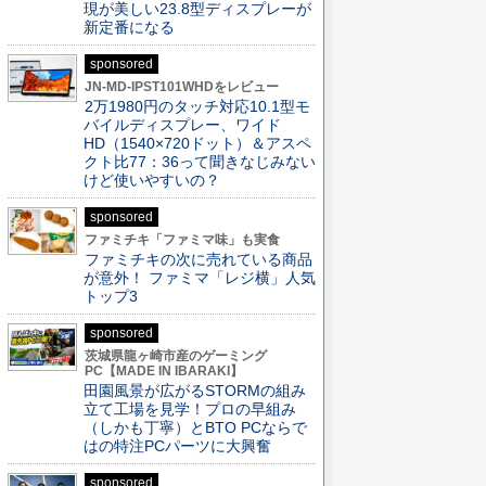
現が美しい23.8型ディスプレーが
新定番になる
sponsored
JN-MD-IPST101WHDをレビュー
2万1980円のタッチ対応10.1型モ
バイルディスプレー、ワイド
HD（1540×720ドット）＆アスペ
クト比77：36って聞きなじみない
けど使いやすいの？
sponsored
ファミチキ「ファミマ味」も実食
ファミチキの次に売れている商品
が意外！ ファミマ「レジ横」人気
トップ3
sponsored
茨城県龍ヶ崎市産のゲーミング
PC【MADE IN IBARAKI】
田園風景が広がるSTORMの組み
立て工場を見学！プロの早組み
（しかも丁寧）とBTO PCならで
はの特注PCパーツに大興奮
sponsored