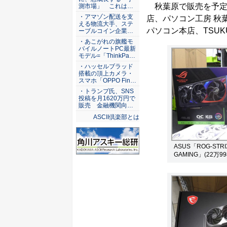
秋葉原で販売を予定
測市場」 これは…
・アマゾン配送を支
店、パソコン工房 秋
える物流大手、ステ
パソコン本店、TSUKU
ーブルコイン企業…
・あこがれの旗艦モ
バイルノートPC最新
モデル=「ThinkPa…
・ハッセルブラッド
搭載の頂上カメラ・
スマホ「OPPO Fin…
・トランプ氏、SNS
投稿を月1620万円で
販売 金融機関向…
ASCII倶楽部とは
ASUS「ROG-STRIX
GAMING」(22万99