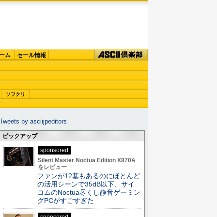
ーム
セール情報
ソフクリ
Tweets by asciijpeditors
ピックアップ
sponsored
Silent Master Noctua Edition X870A
をレビュー
ファンが12基もあるのにほとんど
の活用シーンで35dB以下、サイ
コムのNoctua尽くし静音ゲーミン
グPCがすごすぎた