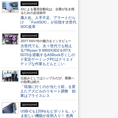
sponsored
AIによる運用自動化は、企業が生き残
るための必須条件
属人化、人手不足、アラートだら
け 「FortiSOC」が目指す次世代
SOC改革
sponsored
ZEFT R65YBの魅力をインタビュー
次世代でも、次々世代でも戦え
る!?Ryzen 9 9950X3D2＆RTX
5070を搭載するASRock尽くしの
ド安定ゲーミングPCはクリエイ
ティブな作業もどんとこい
sponsored
仕組みとしてはシンプルだが、業務へ
の効果は絶大
「現場に行くのが当たり前」を変
えたアズビルのリモート調整 効
果はプライスレス
sponsored
USB-Cも120Hzもピボットも。い
ま欲しい機能が全部入り！ 色再