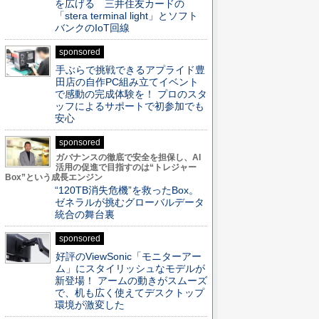
を広げる 三井住友カードの
「stera terminal light」とソフト
バンクのIoT回線
sponsored
手ぶらで挑戦できるアプライド豊
田店の自作PC組み立てイベント
で感動の完成体験を！ プロのスタ
ッフによるサポートで初参加でも
安心
sponsored
ガバナンスの徹底で安全を担保し、AI
活用の促進で目指すのは“トレジャー
Box”という成長エンジン
“120TB消失危機”を救ったBox。
ゼネラルが挑むグローバルデータ
統合の舞台裏
sponsored
好評のViewSonic「モニターアー
ム」にスタイリッシュなモデルが
新登場！ アームの動きがスムーズ
で、机も広く使えてデスクトップ
環境が激変した