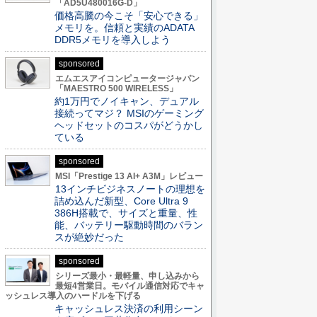
「AD5U480016G-D」
価格高騰の今こそ「安心できる」
メモリを。信頼と実績のADATA
DDR5メモリを導入しよう
sponsored
エムエスアイコンピュータージャパン
「MAESTRO 500 WIRELESS」
約1万円でノイキャン、デュアル
接続ってマジ？ MSIのゲーミング
ヘッドセットのコスパがどうかし
ている
sponsored
MSI「Prestige 13 AI+ A3M」レビュー
13インチビジネスノートの理想を
詰め込んだ新型、Core Ultra 9
386H搭載で、サイズと重量、性
能、バッテリー駆動時間のバラン
スが絶妙だった
sponsored
シリーズ最小・最軽量、申し込みから
最短4営業日。モバイル通信対応でキャ
ッシュレス導入のハードルを下げる
キャッシュレス決済の利用シーン