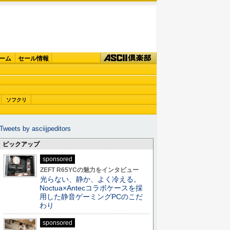
ーム
セール情報
ソフクリ
Tweets by asciijpeditors
ピックアップ
sponsored
ZEFT R65YCの魅力をインタビュー
光らない、静か、よく冷える。
Noctua×Antecコラボケースを採
用した静音ゲーミングPCのこだ
わり
sponsored