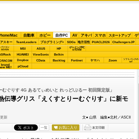
Phone/Mac
自動車
ホビー
自作PC
AV
アキバ
スマホ
ゲ
スタートアップ
アスキー
TeamLeaders
プログラミング+
SDGs
地方活性
PUACL2026
ChallengersJP
パソコン
ゲーミングPC
MSI
ASUS
HP
STORM
SEVEN
ASRock
HUAWEI
ViewSonic
Belkin
ソフトバンクの
Dropbox
CData
Backlog
Fortinet
ヤマハ
Zoom
ORACOM
IoT
brand
pCloud
new ME!
むぐりす 4G あるてぃめいと れっど/ぶるー 初回限定版」
熱伝導グリス「えくすとりーむぐりす」に新モ
分更新
文● 山県 編集●北村／ASCII
お気に入り
一覧