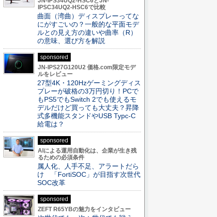
JN-IPS34UQ2-HSC6とJN-
IPSC34UQ2-HSC6で比較
曲面（湾曲）ディスプレーってな
にがすごいの？一般的な平面モデ
ルとの見え方の違いや曲率（R）
の意味、選び方を解説
sponsored
JN-IPS27G120U2 価格.com限定モデ
ルをレビュー
27型4K・120Hzゲーミングディス
プレーが破格の3万円切り！PCで
もPS5でもSwitch 2でも使えるモ
デルだけど買っても大丈夫？昇降
式多機能スタンドやUSB Typc-C
給電は？
sponsored
AIによる運用自動化は、企業が生き残
るための必須条件
属人化、人手不足、アラートだら
け 「FortiSOC」が目指す次世代
SOC改革
sponsored
ZEFT R65YBの魅力をインタビュー