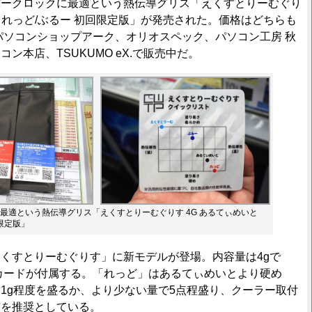
ークロックに最適という熱伝導グリス「えくすとりーむぐり
と れっど/ぶるー 初回限定版」が発売された。価格はどちらも
はパソコンショップアーク、オリオスペック、パソコン工房 秋
ン本店、TSUKUMO eX.で販売中だ。
最適という熱伝導グリス「えくすとりーむぐりす 4G あるてぃめいと
限定版」
くすとりーむぐりす」に新モデルが登場。内容量は4gで
製カードが付属する。「れっど」はあるてぃめいとより硬め
1g程度を盛るか、より少ない量で5点程盛り、クーラー取付
布を推奨としている。