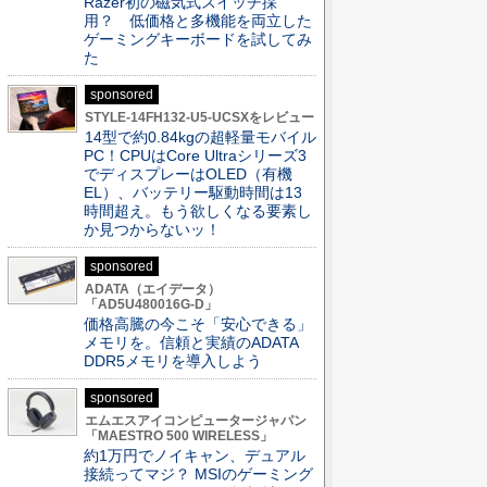
Razer初の磁気式スイッチ採
用？ 低価格と多機能を両立した
ゲーミングキーボードを試してみ
た
sponsored
STYLE-14FH132-U5-UCSXをレビュー
14型で約0.84kgの超軽量モバイル
PC！CPUはCore Ultraシリーズ3
でディスプレーはOLED（有機
EL）、バッテリー駆動時間は13
時間超え。もう欲しくなる要素し
か見つからないッ！
sponsored
ADATA（エイデータ）
「AD5U480016G-D」
価格高騰の今こそ「安心できる」
メモリを。信頼と実績のADATA
DDR5メモリを導入しよう
sponsored
エムエスアイコンピュータージャパン
「MAESTRO 500 WIRELESS」
約1万円でノイキャン、デュアル
接続ってマジ？ MSIのゲーミング