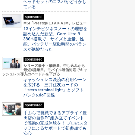
ヘッドセットのコスパがどうかし
ている
sponsored
MSI「Prestige 13 AI+ A3M」レビュー
13インチビジネスノートの理想を
詰め込んだ新型、Core Ultra 9
386H搭載で、サイズと重量、性
能、バッテリー駆動時間のバラン
スが絶妙だった
sponsored
シリーズ最小・最軽量、申し込みから
最短4営業日。モバイル通信対応でキャ
ッシュレス導入のハードルを下げる
キャッシュレス決済の利用シーン
を広げる 三井住友カードの
「stera terminal light」とソフト
バンクのIoT回線
sponsored
手ぶらで挑戦できるアプライド豊
田店の自作PC組み立てイベント
で感動の完成体験を！ プロのスタ
ッフによるサポートで初参加でも
安心