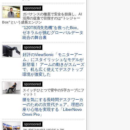
sponsored
ガバナンスの徹底で安全を担保し、AI
活用の促進で目指すのは“トレジャー
Box”という成長エンジン
“120TB消失危機”を救ったBox。
ゼネラルが挑むグローバルデータ
統合の舞台裏
sponsored
好評のViewSonic「モニターアー
ム」にスタイリッシュなモデルが
新登場！ アームの動きがスムーズ
で、机も広く使えてデスクトップ
環境が激変した
sponsored
スイッチひとつで背中のS字カーブにフ
ィット！
腰を気にする長時間デスクワーカ
ーのための次世代チェア。理想の
座り心地を実現する「LiberNovo
Omni Pro」
sponsored