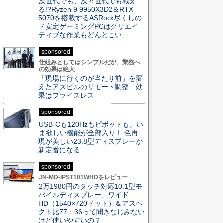
次世代でも、次々世代でも戦え
る!?Ryzen 9 9950X3D2＆RTX
5070を搭載するASRock尽くしの
ド安定ゲーミングPCはクリエイ
ティブな作業もどんとこい
sponsored
仕組みとしてはシンプルだが、業務へ
の効果は絶大
「現場に行くのが当たり前」を変
えたアズビルのリモート調整 効
果はプライスレス
sponsored
USB-Cも120Hzもピボットも。い
ま欲しい機能が全部入り！ 色再
現が美しい23.8型ディスプレーが
新定番になる
sponsored
JN-MD-IPST101WHDをレビュー
2万1980円のタッチ対応10.1型モ
バイルディスプレー、ワイド
HD（1540×720ドット）＆アスペ
クト比77：36って聞きなじみない
けど使いやすいの？