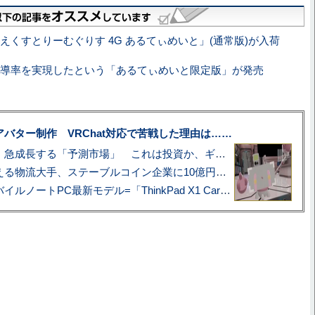
えくすとりーむぐりす 4G あるてぃめいと」(通常版)が入荷
導率を実現したという「あるてぃめいと限定版」が発売
uberアバター制作 VRChat対応で苦戦した理由は……
プロ野球も対象に、急成長する「予測市場」 これは投資か、ギャンブルか
アマゾン配送を支える物流大手、ステーブルコイン企業に10億円投資のワケ
あこがれの旗艦モバイルノートPC最新モデル=「ThinkPad X1 Carbon Gen 14 Aura Edition」実機レビュー