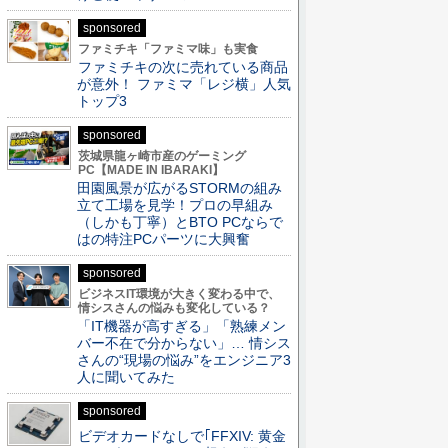
sponsored
ファミチキ「ファミマ味」も実食
ファミチキの次に売れている商品
が意外！ ファミマ「レジ横」人気
トップ3
sponsored
茨城県龍ヶ崎市産のゲーミング
PC【MADE IN IBARAKI】
田園風景が広がるSTORMの組み
立て工場を見学！プロの早組み
（しかも丁寧）とBTO PCならで
はの特注PCパーツに大興奮
sponsored
ビジネスIT環境が大きく変わる中で、
情シスさんの悩みも変化している？
「IT機器が高すぎる」「熟練メン
バー不在で分からない」… 情シス
さんの“現場の悩み”をエンジニア3
人に聞いてみた
sponsored
ビデオカードなしで｢FFXIV: 黄金