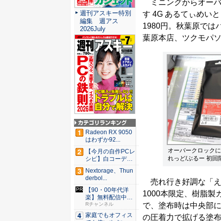
ミニングからオーバ
週刊アスキー特別
す 4G あるてぃめい
編集 週アス
1980円。秋葉原で
2026July
葉原本店、ツクモパソコ
Radeon RX 9050
はわずか92...
オーバークロックに
【今月の自作PCレ
れっど/ぶるー 初回
シピ】白コーデと
発光が...
Nextorage、Thun
derbol...
売れ行き好調な「え
【90・00年代洋
1000本限定、樹脂
楽】無料配信中！
で、塗布時は中央部に
Rチャ...
Rチャンネル
家庭でもオフィス
の圧着力で拡げる塗