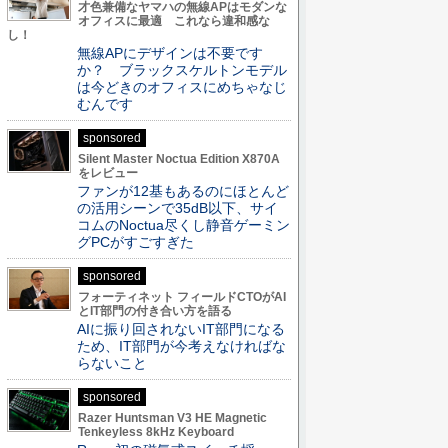
才色兼備なヤマハの無線APはモダンな
オフィスに最適 これなら違和感な
し！
無線APにデザインは不要です
か？ ブラックスケルトンモデル
は今どきのオフィスにめちゃなじ
むんです
sponsored
Silent Master Noctua Edition X870A
をレビュー
ファンが12基もあるのにほとんど
の活用シーンで35dB以下、サイ
コムのNoctua尽くし静音ゲーミン
グPCがすごすぎた
sponsored
フォーティネット フィールドCTOがAI
とIT部門の付き合い方を語る
AIに振り回されないIT部門になる
ため、IT部門が今考えなければな
らないこと
sponsored
Razer Huntsman V3 HE Magnetic
Tenkeyless 8kHz Keyboard