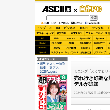
ASCII.jp
自作PC
トップ
AI
IoT
ビジネス
TECH
デジタル
i
アスキーキッズ
格安SIM
家電ASCII
アスキーグルメ
週刊
FMV
mouse
iiyamaPC
Sycom
PC
ELECOM
AMD
ASUS ROG
Digital
GIGABYTE
JAWS
Acrobat
kintone
Azure
Business
S
JAPANNEXT
マカフィー
キヤノンMJ
ソフマップ
Special
注目ニュース
週刊アスキー特別
編集 週アス
ミニング「えくすとりー
2026August
売れ行き好調な
デルが追加
2024年01月27日 13時00