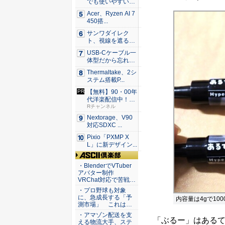
でも使いやすい
Syno...
Acer、Ryzen AI 7
450搭...
サンワダイレク
ト、視線を遮るフ
ェルト製デ...
USB-Cケーブル一
体型だから忘れな
い！...
Thermaltake、2シ
ステム搭載P...
【無料】90・00年
代洋楽配信中！視
聴で...
Rチャンネル
Nextorage、V90
対応SDXC ...
Pixio「PXMP X
L」に新デザイン...
ASCII倶楽部
・BlenderでVTuber
アバター制作
VRChat対応で苦戦…
・プロ野球も対象
に、急成長する「予
内容量は4gで10
測市場」 これは…
・アマゾン配送を支
「ぶるー」はあるてぃ
える物流大手、ステ