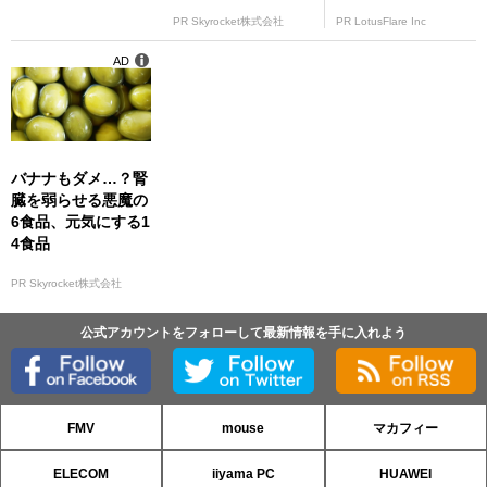
PR Skyrocket株式会社
PR LotusFlare Inc
AD
バナナもダメ…？腎
臓を弱らせる悪魔の
6食品、元気にする1
4食品
PR Skyrocket株式会社
公式アカウントをフォローして最新情報を手に入れよう
FMV
mouse
マカフィー
ELECOM
iiyama PC
HUAWEI