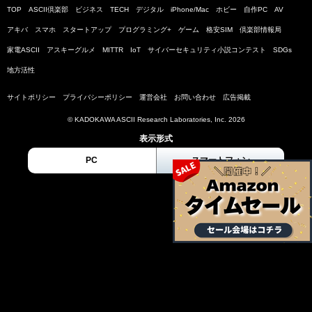
TOP
ASCII倶楽部
ビジネス
TECH
デジタル
iPhone/Mac
ホビー
自作PC
AV
アキバ
スマホ
スタートアップ
プログラミング+
ゲーム
格安SIM
倶楽部情報局
家電ASCII
アスキーグルメ
MITTR
IoT
サイバーセキュリティ小説コンテスト
SDGs
地方活性
サイトポリシー
プライバシーポリシー
運営会社
お問い合わせ
広告掲載
© KADOKAWA ASCII Research Laboratories, Inc. 2026
表示形式
PC
スマートフォン