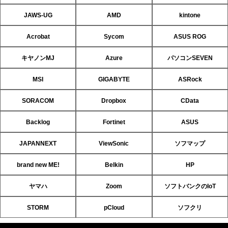
JAWS-UG
AMD
kintone
Acrobat
Sycom
ASUS ROG
キヤノンMJ
Azure
パソコンSEVEN
MSI
GIGABYTE
ASRock
SORACOM
Dropbox
CData
Backlog
Fortinet
ASUS
JAPANNEXT
ViewSonic
ソフマップ
brand new ME!
Belkin
HP
ヤマハ
Zoom
ソフトバンクのIoT
STORM
pCloud
ソフクリ