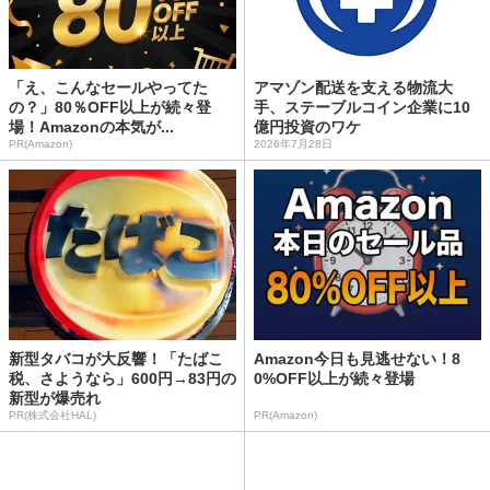
「え、こんなセールやってた
アマゾン配送を支える物流大
の？」80％OFF以上が続々登
手、ステーブルコイン企業に10
場！Amazonの本気が...
億円投資のワケ
PR(Amazon)
2026年7月28日
新型タバコが大反響！「たばこ
Amazon今日も見逃せない！8
税、さようなら」600円→83円の
0%OFF以上が続々登場
新型が爆売れ
PR(株式会社HAL)
PR(Amazon)