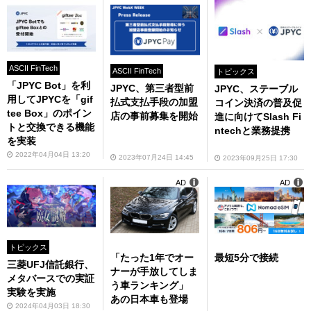
ASCII FinTech
ASCII FinTech
トピックス
「JPYC Bot」を利
JPYC、第三者型前
JPYC、ステーブル
用してJPYCを「gif
払式支払手段の加盟
コイン決済の普及促
tee Box」のポイン
店の事前募集を開始
進に向けてSlash Fi
トと交換できる機能
ntechと業務提携
を実装
2022年04月04日 13:20
2023年07月24日 14:45
2023年09月25日 17:30
AD
AD
トピックス
「たった1年でオー
最短5分で接続
三菱UFJ信託銀行、
ナーが手放してしま
メタバースでの実証
う車ランキング」
実験を実施
あの日本車も登場
2024年04月03日 18:30