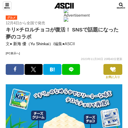
グルメ
12月4日から全国で発売
キリ×チロルチョコが復活！ SNSで話題になった
夢のコラボ
文●
新海 優（Yu Shinkai）
/編集●ASCII
[PC表示へ]
2023年11月30日 20時40分更新
お気に入り