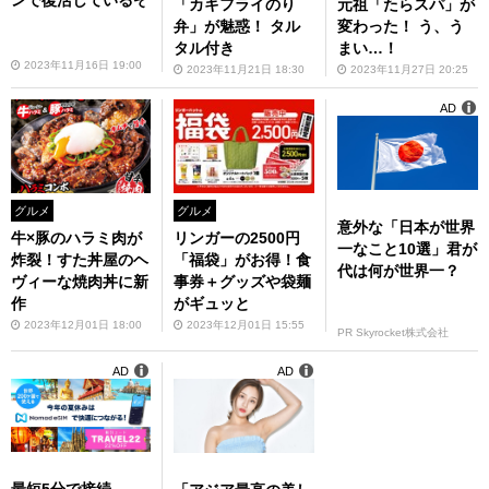
ンで復活しているぞ
「カキフライのり
元祖「たらスパ」が
弁」が魅惑！ タル
変わった！ う、う
タル付き
まい…！
2023年11月16日 19:00
2023年11月21日 18:30
2023年11月27日 20:25
AD
グルメ
グルメ
意外な「日本が世界
牛×豚のハラミ肉が
リンガーの2500円
一なこと10選」君が
炸裂！すた丼屋のヘ
「福袋」がお得！食
代は何が世界一？
ヴィーな焼肉丼に新
事券＋グッズや袋麺
作
がギュッと
2023年12月01日 18:00
2023年12月01日 15:55
PR Skyrocket株式会社
AD
AD