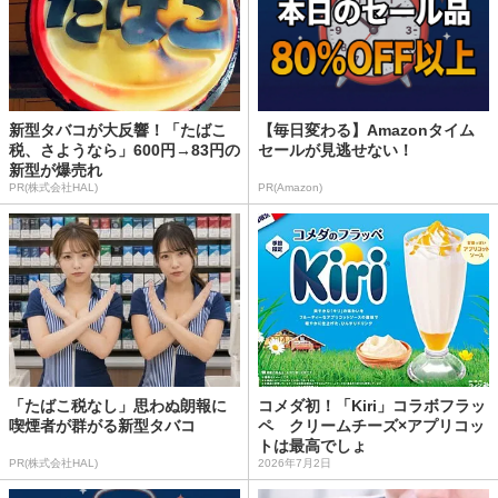
新型タバコが大反響！「たばこ
【毎日変わる】Amazonタイム
税、さようなら」600円→83円の
セールが見逃せない！
新型が爆売れ
PR(株式会社HAL)
PR(Amazon)
「たばこ税なし」思わぬ朗報に
コメダ初！「Kiri」コラボフラッ
喫煙者が群がる新型タバコ
ペ クリームチーズ×アプリコッ
トは最高でしょ
PR(株式会社HAL)
2026年7月2日