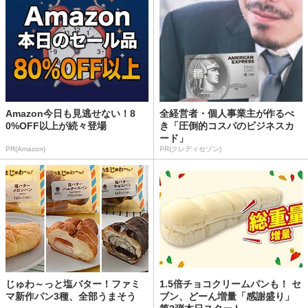
Amazon今日も見逃せない！8
全経営者・個人事業主が作るべ
0%OFF以上が続々登場
き「圧倒的コスパのビジネスカ
ード」
PR(Amazon)
PR(クレディセゾン)
じゅわ～っと塩バター！ファミ
1.5倍チョコクリームパンも！ セ
マ新作パン3種、全部うまそう
ブン、どーん増量「感謝盛り」