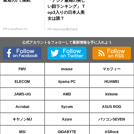
最短5分で接続
「アジア最高の美し
い顔ランキング」 T
op3入りの日本人美
女は誰？
PR LotusFlare Inc
PR Skyrocket株式会社
公式アカウントをフォローして最新情報を手に入れよう
FMV
mouse
マカフィー
ELECOM
iiyama PC
HUAWEI
JAWS-UG
AMD
kintone
Acrobat
Sycom
ASUS ROG
キヤノンMJ
Azure
パソコンSEVEN
MSI
GIGABYTE
ASRock