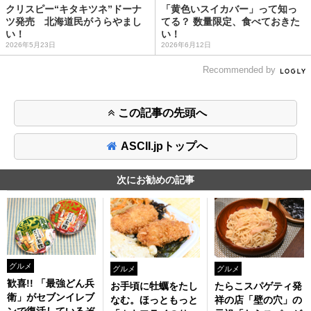
クリスピー“キタキツネ”ドーナ
「黄色いスイカバー」って知っ
ツ発売 北海道民がうらやまし
てる？ 数量限定、食べておきた
い！
い！
2026年5月23日
2026年6月12日
Recommended by
この記事の先頭へ
ASCII.jpトップへ
次にお勧めの記事
グルメ
グルメ
グルメ
歓喜!! 「最強どん兵
お手頃に牡蠣をたし
たらこスパゲティ発
衛」がセブンイレブ
なむ。ほっともっと
祥の店「壁の穴」の