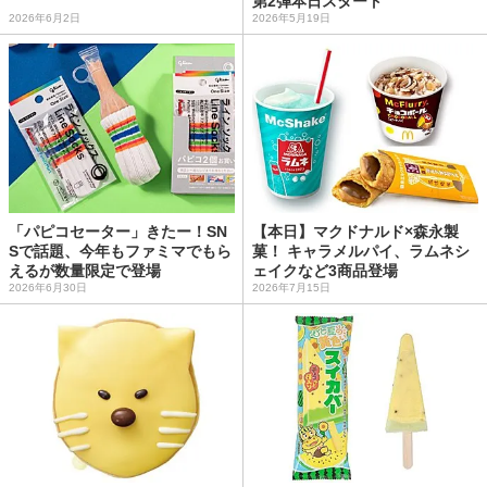
第2弾本日スタート
2026年6月2日
2026年5月19日
「パピコセーター」きたー！SN
【本日】マクドナルド×森永製
Sで話題、今年もファミマでもら
菓！ キャラメルパイ、ラムネシ
えるが数量限定で登場
ェイクなど3商品登場
2026年6月30日
2026年7月15日