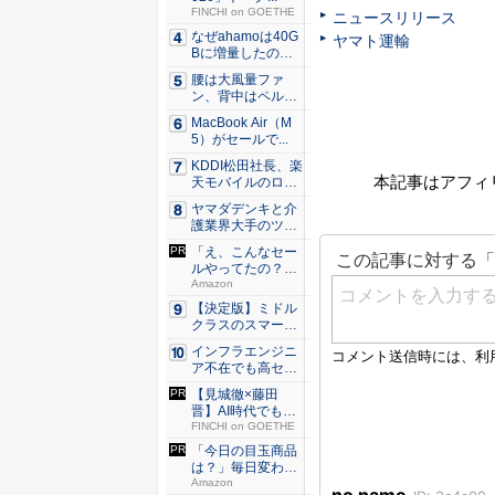
FINCHI on GOETHE
ニュースリリース
なぜahamoは40G
ヤマト運輸
Bに増量したの
か ...
腰は大風量ファ
ン、背中はペルチ
ェ冷却。ダ...
MacBook Air（M
5）がセールで...
KDDI松田社長、楽
本記事はアフィ
天モバイルのロー
ミン...
ヤマダデンキと介
護業界大手のツク
イが協業...
「え、こんなセー
ルやってたの？」
80％O...
Amazon
【決定版】ミドル
クラスのスマート
フォンの...
インフラエンジニ
ア不在でも高セキ
ュリティ...
【見城徹×藤田
晋】AI時代でも変
わらない...
FINCHI on GOETHE
「今日の目玉商品
は？」毎日変わる
Amaz...
Amazon