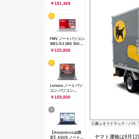
コン 15-fd 15.6イン
￥181,469
チ インテル Core 5
120U メモリ16GB
2
SSD512GB
Windows 11
Microsoft Office
2024搭載 WPS
Office搭載 カメラシ
FMV ノートパソコン
ャッター 指紋認証 薄
WE1-K3 (MS 365
型 Copilotキー搭載
Personal/Copilotキ
￥125,800
ナチュラルシルバー
ー搭載/Win 11/15.6
(BJ0M5PA-AAAI)
型/Core
3
i5/16GB/SSD
512GB/ホワイト)
FMVWK3E15W_AZ
Lenovo ノートパソ
コン パソコン
IdeaPad Slim 3 14.0
￥159,800
インチ AMD
Ryzen™ 5 8640HS
4
メモリ16GB
SSD512GB
Microsoft 365 試用
三菱ふそうトラック・バス「eC
版 Windows11 バッ
テリー駆動12.6時間
【Amazon.co.jp限
重量1.39kg ルナグレ
ヤマト運輸は9月12
定】ASUS ノートパ