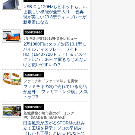
USB-Cも120Hzもピボットも。い
ま欲しい機能が全部入り！ 色再
現が美しい23.8型ディスプレーが
新定番になる
sponsored
JN-MD-IPST101WHDをレビュー
2万1980円のタッチ対応10.1型モ
バイルディスプレー、ワイド
HD（1540×720ドット）＆アスペ
クト比77：36って聞きなじみない
けど使いやすいの？
sponsored
ファミチキ「ファミマ味」も実食
ファミチキの次に売れている商品
が意外！ ファミマ「レジ横」人気
トップ3
sponsored
茨城県龍ヶ崎市産のゲーミング
PC【MADE IN IBARAKI】
田園風景が広がるSTORMの組み
立て工場を見学！プロの早組み
（しかも丁寧）とBTO PCならで