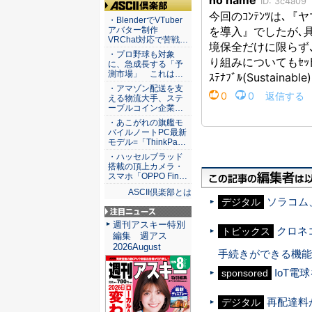
ASCII倶楽部
・BlenderでVTuber
アバター制作
VRChat対応で苦戦…
・プロ野球も対象
に、急成長する「予
測市場」 これは…
・アマゾン配送を支
える物流大手、ステ
ーブルコイン企業…
・あこがれの旗艦モ
バイルノートPC最新
モデル=「ThinkPa…
・ハッセルブラッド
搭載の頂上カメラ・
スマホ「OPPO Fin…
ASCII倶楽部とは
ソラコム
デジタル
注目ニュース
週刊アスキー特別
クロネコ
トピックス
編集 週アス
2026August
手続きができる機能
IoT電
sponsored
再配達料
デジタル