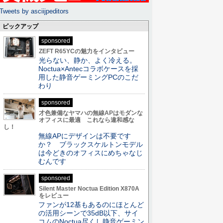
Tweets by asciijpeditors
ピックアップ
sponsored
ZEFT R65YCの魅力をインタビュー
光らない、静か、よく冷える。
Noctua×Antecコラボケースを採
用した静音ゲーミングPCのこだ
わり
sponsored
才色兼備なヤマハの無線APはモダンな
オフィスに最適 これなら違和感な
し！
無線APにデザインは不要です
か？ ブラックスケルトンモデル
は今どきのオフィスにめちゃなじ
むんです
sponsored
Silent Master Noctua Edition X870A
をレビュー
ファンが12基もあるのにほとんど
の活用シーンで35dB以下、サイ
コムのNoctua尽くし静音ゲーミン