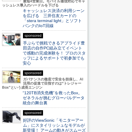
最短4営業日。モバイル通信対応でキャ
ッシュレス導入のハードルを下げる
キャッシュレス決済の利用シーン
を広げる 三井住友カードの
「stera terminal light」とソフト
バンクのIoT回線
sponsored
手ぶらで挑戦できるアプライド豊
田店の自作PC組み立てイベント
で感動の完成体験を！ プロのスタ
ッフによるサポートで初参加でも
安心
sponsored
ガバナンスの徹底で安全を担保し、AI
活用の促進で目指すのは“トレジャー
Box”という成長エンジン
“120TB消失危機”を救ったBox。
ゼネラルが挑むグローバルデータ
統合の舞台裏
sponsored
好評のViewSonic「モニターアー
ム」にスタイリッシュなモデルが
新登場！ アームの動きがスムーズ