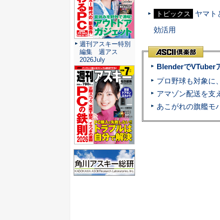
ヤマト
トピックス
効活用
週刊アスキー特別
編集 週アス
2026July
BlenderでVT