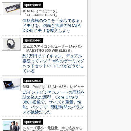
sponsored
ADATA（エイデータ）
「AD5U480016G-D」
価格高騰の今こそ「安心できる」
メモリを。信頼と実績のADATA
DDR5メモリを導入しよう
sponsored
エムエスアイコンピュータージャパン
「MAESTRO 500 WIRELESS」
約1万円でノイキャン、デュアル
接続ってマジ？ MSIのゲーミング
ヘッドセットのコスパがどうかし
ている
sponsored
MSI「Prestige 13 AI+ A3M」レビュー
13インチビジネスノートの理想を
詰め込んだ新型、Core Ultra 9
386H搭載で、サイズと重量、性
能、バッテリー駆動時間のバラン
スが絶妙だった
sponsored
シリーズ最小・最軽量、申し込みから