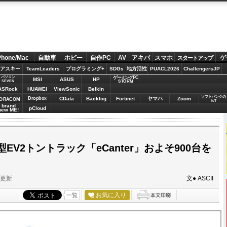
Phone/Mac
自動車
ホビー
自作PC
AV
アキバ
スマホ
ゲ
スタートアップ
アスキー
TeamLeaders
プログラミング+
SDGs
地方活性
PUACL2026
ChallengersJP
パソコン
ゲーミングPC
MSI
ASUS
HP
STORM
SEVEN
ASRock
HUAWEI
ViewSonic
Belkin
ソフトバンクの
Dropbox
CData
Backlog
Fortinet
ヤマハ
Zoom
ORACOM
IoT
brand
pCloud
new ME!
EV2トントラック「eCanter」およそ900台を
分更新
文● ASCII
お気に入り
一覧