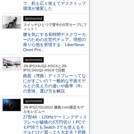
で、机も広く使えてデスクトップ
環境が激変した
sponsored
スイッチひとつで背中のS字カーブにフ
ィット！
腰を気にする長時間デスクワーカ
ーのための次世代チェア。理想の
座り心地を実現する「LiberNovo
Omni Pro」
sponsored
JN-IPS34UQ2-HSC6とJN-
IPSC34UQ2-HSC6で比較
曲面（湾曲）ディスプレーってな
にがすごいの？一般的な平面モデ
ルとの見え方の違いや曲率（R）
の意味、選び方を解説
sponsored
JN-IPS27G120U2 価格.com限定モデ
ルをレビュー
27型4K・120Hzゲーミングディス
プレーが破格の3万円切り！PCで
もPS5でもSwitch 2でも使えるモ
デルだけど買っても大丈夫？昇降