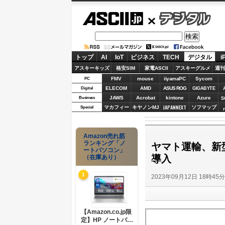
ASCII.jp
デジタル
トップ
AI
IoT
ビジネス
TECH
デジタル
i
アスキーキッズ
格安SIM
家電ASCII
アスキーグルメ
週刊
FMV
mouse
iiyamaPC
Sycom
PC
ELECOM
AMD
ASUS ROG
Digital
GIGABYTE
JAWS
Acrobat
kintone
Azure
Business
S
JAPANNEXT
マカフィー
キヤノンMJ
ソフマップ
Special
Amazon売れ筋
ランキング「ノ
ヤマト運輸、新型
ートパソコン」
導入
（在庫あり）
1
2023年09月12日 18時45
【Amazon.co.jp限
定】HP ノートパソ