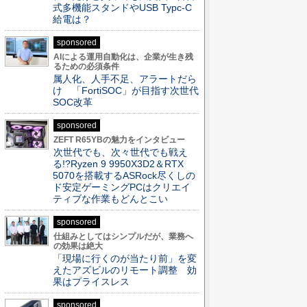
式多機能スタンドやUSB Typc-C
給電は？
sponsored
AIによる運用自動化は、企業が生き残
るための必須条件
属人化、人手不足、アラートだら
け 「FortiSOC」が目指す次世代
SOC改革
sponsored
ZEFT R65YBの魅力をインタビュー
次世代でも、次々世代でも戦え
る!?Ryzen 9 9950X3D2＆RTX
5070を搭載するASRock尽くしの
ド安定ゲーミングPCはクリエイ
ティブな作業もどんとこい
sponsored
仕組みとしてはシンプルだが、業務へ
の効果は絶大
「現場に行くのが当たり前」を変
えたアズビルのリモート調整 効
果はプライスレス
sponsored