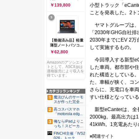
ー 83K9003JJP ノー
ソコン Vivobook 15
小型トラック「eCan
￥139,800
トPC
M1502NAQ 15.6イ
ことを発表した。2ト
ンチ AMD Ryzen 7
5
170 メモリ16GB
SSD 512GB
ヤマトグループは、「
Microsoft 365
「2030年GHG自社
Personal (24か月版)
搭載 Windows 11 重
2030年までにEV 
【整備済み品】軽量
量1.7kg Wi-Fi 6E ク
薄型ノートパソコン
して実施するもの。
ワイエットブルー
dynabook G83 ■
￥62,800
M1502NAQ-
13.3型
R7165BUWS
今回導入する新型eC
FHD(1920x1080) -
Amazonのアソシエイ
高性能第11世代Core
した車両。都市部や
トとして、ASCII.jpは
i5-1135G7 - メモリ
適格販売により収入を
れた構造としている。
16GB - SSD 256GB
得ています。
- Webカメラ -
た、車幅が狭く、コ
WiFi&Bluetooth -
さらに、充電口を車
USB Type-C - MS
Office 2021 - Win11
すい仕様となってい
魔法びんのサーモ
搭載
スが作った完全遮
光100...
新型eCanterは、全
高コスパスマホ
「motorola edg...
2000kg。最高出力
俺ならiPadよりこ
41kWh。1充電あたり
っち！スピーカー
9個...
FINCHI主催「IVS2
■関連サイト
026」トーク...