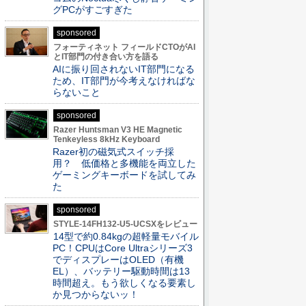
グPCがすごすぎた
sponsored
フォーティネット フィールドCTOがAI
とIT部門の付き合い方を語る
AIに振り回されないIT部門になる
ため、IT部門が今考えなければな
らないこと
sponsored
Razer Huntsman V3 HE Magnetic
Tenkeyless 8kHz Keyboard
Razer初の磁気式スイッチ採
用？ 低価格と多機能を両立した
ゲーミングキーボードを試してみ
た
sponsored
STYLE-14FH132-U5-UCSXをレビュー
14型で約0.84kgの超軽量モバイル
PC！CPUはCore Ultraシリーズ3
でディスプレーはOLED（有機
EL）、バッテリー駆動時間は13
時間超え。もう欲しくなる要素し
か見つからないッ！