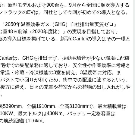
ter」新型モデルおよそ900台を、9月から全国に順次導入する
ントラックのEVは、同社として今回が初めての導入となる。
2050年温室効果ガス（GHG）自社排出量実質ゼロ」
排出量48％削減（2020年度比）」の実現を目指しており、
2万台の導入目標を掲げている。新型eCanterの導入はその一環と
anterは、GHGを排出せず、振動や騒音が少ない環境に配慮
住宅街での集配業務に適しており、安全性や作業効率に考慮さ
常温・冷蔵・冷凍機能の3室を備え、3温度帯に対応。ま
ンパクトで小回りが利くため、街中での配送に適するという。
両後方に備え、日々の充電や荷室からの荷物の出し入れがしや
る。
長5390mm、全幅1910mm、全高3120mmで、最大積載量は
は110KW、最大トルクは430Nm、バッテリー定格容量は
の航続距離は116km。