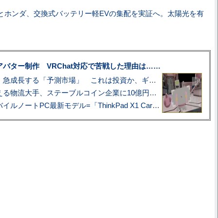
とホンダ、交換式バッテリー軽EVの集配を実証へ。太陽光を有
uberアバター制作 VRChat対応で苦戦した理由は……
プロ野球も対象に、急成長する「予測市場」 これは投資か、ギャンブルか
アマゾン配送を支える物流大手、ステーブルコイン企業に10億円投資のワケ
あこがれの旗艦モバイルノートPC最新モデル=「ThinkPad X1 Carbon Gen 14 Aura Edition」実機レビュー