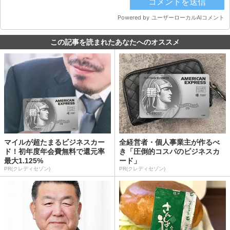
この記事を読まれたあなたへのオススメ
マイルが超たまるビジネスカー
全経営者・個人事業主が作るべ
ド！初年度年会費無料で還元率
き「圧倒的コスパのビジネスカ
最大1.125%
ード」
PR(クレディセゾン)
PR(クレディセゾン)