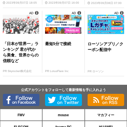
2023年09月07日 18:05
2023年09月07日 16:00
2023年09月08日 07:00
AD
AD
AD
「日本が世界一」ラ
最短5分で接続
ローソンアプリ／ク
ンキング 君が代か
ーポン配信中
ら美食、世界からの
信頼など
PR Skyrocket株式会社
PR LotusFlare Inc
PR ローソン
公式アカウントをフォローして最新情報を手に入れよう
FMV
mouse
マカフィー
ELECOM
iiyama PC
HUAWEI