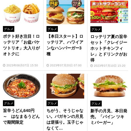
グルメ
グルメ
グルメ
ポテト好き注目！ロ
【本日スタート】ロ
ロッテリア夏の旨辛
ッテリア「お盆バケ
ッテリア、ハワイア
セット「クレイジー
ツトリオ」大入りが
ンなハンバーガー3
ホットチキンフィ
オトクに
種
レ」とドリンクがお
得
2023年08月07日 15:50
2023年07月20日 07:00
2023年07月10日 15:20
グルメ
グルメ
グルメ
旨辛うどん640円
ちがう、そうじゃな
新手の月見、本日発
～ はなまるうどん
い。バガキンの月見
売。「パイン ツキ
で期間限定
は逆張り。玉子じゃ
ミバーガー」
なくて…