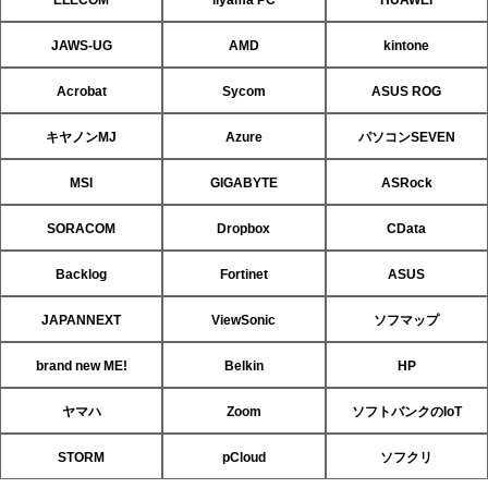
JAWS-UG
AMD
kintone
Acrobat
Sycom
ASUS ROG
キヤノンMJ
Azure
パソコンSEVEN
MSI
GIGABYTE
ASRock
SORACOM
Dropbox
CData
Backlog
Fortinet
ASUS
JAPANNEXT
ViewSonic
ソフマップ
brand new ME!
Belkin
HP
ヤマハ
Zoom
ソフトバンクのIoT
STORM
pCloud
ソフクリ