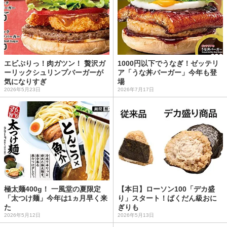
エビぷりっ！肉ガツン！ 贅沢ガ
1000円以下でうなぎ！ゼッテリ
ーリックシュリンプバーガーが
ア「うな丼バーガー」今年も登
気になりすぎ
場
2026年5月23日
2026年7月17日
極太麺400g！ 一風堂の夏限定
【本日】ローソン100「デカ盛
「太つけ麺」今年は1ヵ月早く来
り」スタート！ばくだん級おに
た
ぎりも
2026年5月12日
2026年5月13日