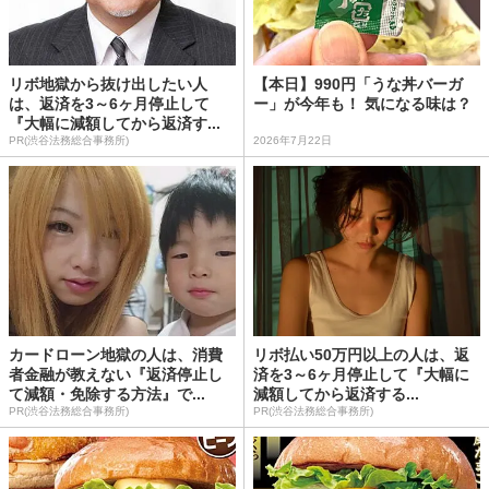
リボ地獄から抜け出したい人
【本日】990円「うな丼バーガ
は、返済を3～6ヶ月停止して
ー」が今年も！ 気になる味は？
『大幅に減額してから返済す...
PR(渋谷法務総合事務所)
2026年7月22日
カードローン地獄の人は、消費
リボ払い50万円以上の人は、返
者金融が教えない『返済停止し
済を3～6ヶ月停止して『大幅に
て減額・免除する方法』で...
減額してから返済する...
PR(渋谷法務総合事務所)
PR(渋谷法務総合事務所)