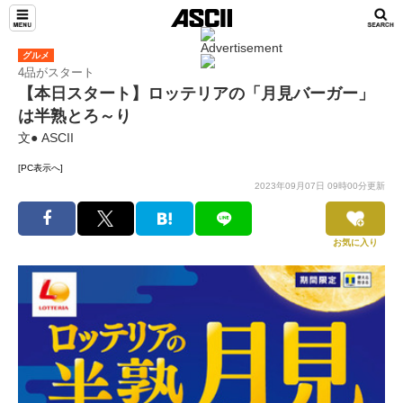
グルメ
4品がスタート
【本日スタート】ロッテリアの「月見バーガー」
は半熟とろ～り
文● ASCII
[PC表示へ]
2023年09月07日 09時00分更新
お気に入り