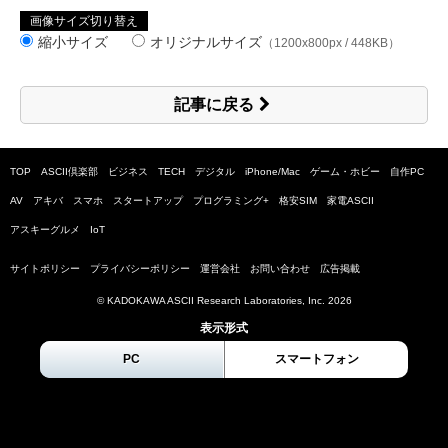
画像サイズ切り替え
縮小サイズ
オリジナルサイズ
（1200x800px / 448KB）
記事に戻る
TOP
ASCII倶楽部
ビジネス
TECH
デジタル
iPhone/Mac
ゲーム・ホビー
自作PC
AV
アキバ
スマホ
スタートアップ
プログラミング+
格安SIM
家電ASCII
アスキーグルメ
IoT
サイトポリシー
プライバシーポリシー
運営会社
お問い合わせ
広告掲載
© KADOKAWA ASCII Research Laboratories, Inc.
2026
表示形式
PC
スマートフォン