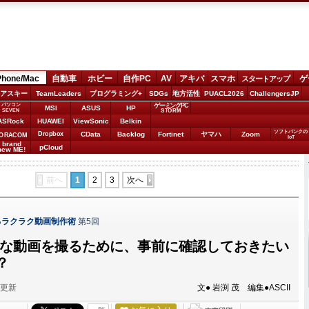
Phone/Mac
自動車
ホビー
自作PC
AV
アキバ
スマホ
ゲ
スタートアップ
アスキー
TeamLeaders
プログラミング+
SDGs
地方活性
PUACL2026
ChallengersJP
パソコン
ゲーミングPC
MSI
ASUS
HP
STORM
SEVEN
ASRock
HUAWEI
ViewSonic
Belkin
ソフトバンクの
Dropbox
CData
Backlog
Fortinet
ヤマハ
Zoom
ORACOM
IoT
brand
pCloud
new ME!
前へ
1
2
3
次へ
めるラクラク動画制作術
第5回
れいな動画を撮るために、事前に確認しておきたい
？
分更新
文● 岩渕 茂 編集●ASCII