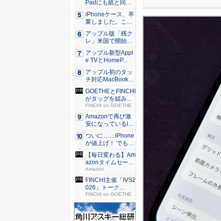
Padにも紙と同じ
滑ら...
iPhoneケース、卒
業しました。これ
か...
アップル版「残ク
レ」米国で開始 i
Pho...
アップル新型Appl
e TVとHomeP...
アップル初のタッ
チ対応MacBook、
早...
GOETHEとFINCHI
がタッグを組み...
FINCHI on GOETHE
Amazonで再び激
安になっているiP
h...
ついに……iPhone
が値上げ！ でも
こ...
【毎日変わる】Am
azonタイムセール
が...
Amazon
FINCHI主催「IVS2
026」トーク...
FINCHI on GOETHE