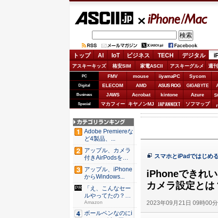
ASCII.jp
iPhone/Mac
トップ
AI
IoT
ビジネス
TECH
デジタル
i
アスキーキッズ
格安SIM
家電ASCII
アスキーグルメ
週刊
FMV
mouse
iiyamaPC
Sycom
PC
ELECOM
AMD
ASUS ROG
Digital
GIGABYTE
JAWS
Acrobat
kintone
Azure
Business
S
JAPANNEXT
マカフィー
キヤノンMJ
ソフマップ
Special
Adobe Premiereな
ど4製品、...
アップル、カメラ
スマホとiPadではじ
付きAirPodsを年
内...
アップル、iPhone
iPhoneでき
からWindows...
カメラ設定とは
「え、こんなセー
ルやってたの？」
2023年09月21日 09時00
80％O...
Amazon
ボールペンなのにi