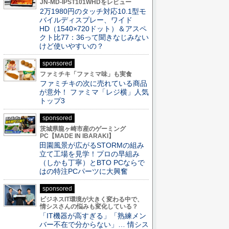
JN-MD-IPST101WHDをレビュー
2万1980円のタッチ対応10.1型モ
バイルディスプレー、ワイド
HD（1540×720ドット）＆アスペ
クト比77：36って聞きなじみない
けど使いやすいの？
sponsored
ファミチキ「ファミマ味」も実食
ファミチキの次に売れている商品
が意外！ ファミマ「レジ横」人気
トップ3
sponsored
茨城県龍ヶ崎市産のゲーミング
PC【MADE IN IBARAKI】
田園風景が広がるSTORMの組み
立て工場を見学！プロの早組み
（しかも丁寧）とBTO PCならで
はの特注PCパーツに大興奮
sponsored
ビジネスIT環境が大きく変わる中で、
情シスさんの悩みも変化している？
「IT機器が高すぎる」「熟練メン
バー不在で分からない」… 情シス