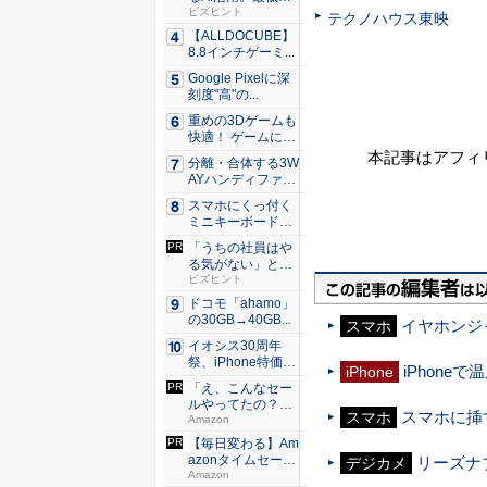
やるべ...
ビズヒント
テクノハウス東映
【ALLDOCUBE】
8.8インチゲーミ...
Google Pixelに深
刻度"高"の...
重めの3Dゲームも
快適！ ゲームに強
いH...
本記事はアフィ
分離・合体する3W
AYハンディファ
ン。置...
スマホにくっ付く
ミニキーボード！
触ってわ...
「うちの社員はや
る気がない」と嘆
くリーダ...
ビズヒント
ドコモ「ahamo」
の30GB→40GB...
イヤホンジ
スマホ
イオシス30周年
祭、iPhone特価品
iPhon
iPhone
を...
「え、こんなセー
ルやってたの？」
スマホに挿す
スマホ
80％O...
Amazon
【毎日変わる】Am
azonタイムセール
リーズナ
デジカメ
が...
Amazon