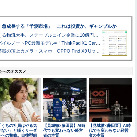
、急成長する「予測市場」 これは投資か、ギャンブルか
アマゾン配送を支える物流大手、ステーブルコイン企業に10億円投資のワケ
あこがれの旗艦モバイルノートPC最新モデル=「ThinkPad X1 Carbon Gen 14 Aura Edition」実機レビュー
ハッセルブラッド搭載の頂上カメラ・スマホ「OPPO Find X9 Ultra」実写レビュー=プロが本気で徹底撮影しました!!
たへのオススメ
「うちの社員はやる気
【見城徹×藤田晋】AI時
【見城徹×藤田晋】AI時
がない」と嘆くリーダ
代でも変わらない経営
代でも変わらない経営
ーへの警鐘。自律型組
者の本質
者の本質