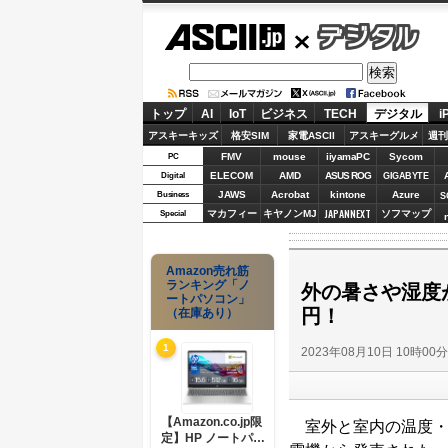
ASCII.jp
デジタル
トップ
AI
IoT
ビジネス
TECH
デジタル
i
アスキーキッズ
格安SIM
家電ASCII
アスキーグルメ
週刊
FMV
mouse
iiyamaPC
Sycom
PC
ELECOM
AMD
ASUS ROG
Digital
GIGABYTE
JAWS
Acrobat
kintone
Azure
Business
S
JAPANNEXT
マカフィー
キヤノンMJ
ソフマップ
Special
Amazon売れ筋
ランキング「ノ
外の暑さや湿度
ートパソコン」
円！
（在庫あり）
1
2023年08月10日 10時00
【Amazon.co.jp限
室外と室内の温度・
定】HP ノートパソ