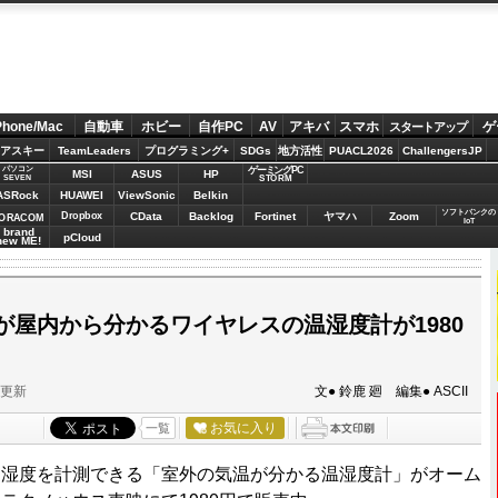
Phone/Mac
自動車
ホビー
自作PC
AV
アキバ
スマホ
ゲ
スタートアップ
アスキー
TeamLeaders
プログラミング+
SDGs
地方活性
PUACL2026
ChallengersJP
パソコン
ゲーミングPC
MSI
ASUS
HP
STORM
SEVEN
ASRock
HUAWEI
ViewSonic
Belkin
ソフトバンクの
Dropbox
CData
Backlog
Fortinet
ヤマハ
Zoom
ORACOM
IoT
brand
pCloud
new ME!
が屋内から分かるワイヤレスの温湿度計が1980
分更新
文● 鈴鹿 廻 編集● ASCII
お気に入り
一覧
湿度を計測できる「室外の気温が分かる温湿度計」がオーム