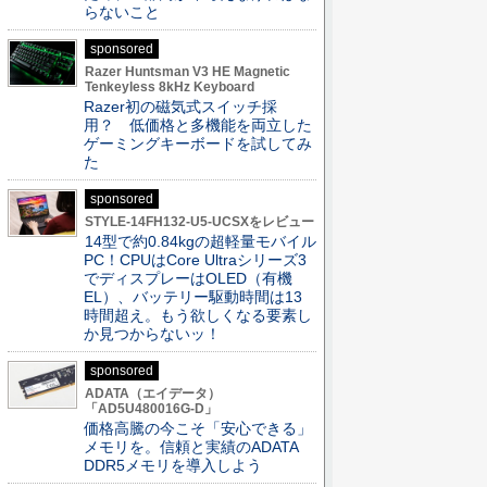
らないこと
sponsored
Razer Huntsman V3 HE Magnetic
Tenkeyless 8kHz Keyboard
Razer初の磁気式スイッチ採
用？ 低価格と多機能を両立した
ゲーミングキーボードを試してみ
た
sponsored
STYLE-14FH132-U5-UCSXをレビュー
14型で約0.84kgの超軽量モバイル
PC！CPUはCore Ultraシリーズ3
でディスプレーはOLED（有機
EL）、バッテリー駆動時間は13
時間超え。もう欲しくなる要素し
か見つからないッ！
sponsored
ADATA（エイデータ）
「AD5U480016G-D」
価格高騰の今こそ「安心できる」
メモリを。信頼と実績のADATA
DDR5メモリを導入しよう