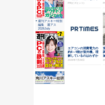
せるNG評価」とは...
PR(ビズヒント)
P
週刊アスキー特別
編集 週アス
2026July
エアコンの消費電力の
約8～9割が室外機。理
解しているのはわずか
5％。室外機の節電...
2026年7月29日
2