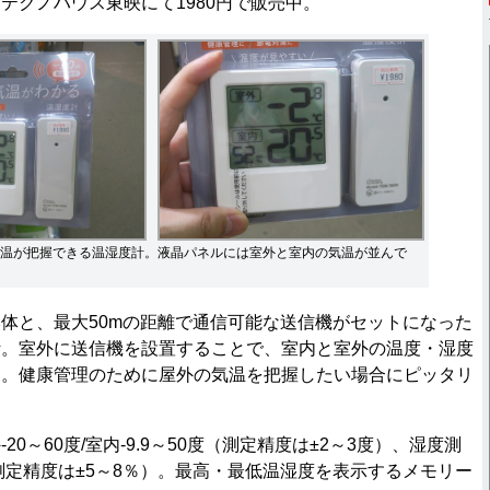
テクノハウス東映にて1980円で販売中。
温が把握できる温湿度計。液晶パネルには室外と室内の気温が並んで
体と、最大50mの距離で通信可能な送信機がセットになった
計。室外に送信機を設置することで、室内と室外の温度・湿度
る。健康管理のために屋外の気温を把握したい場合にピッタリ
0～60度/室内-9.9～50度（測定精度は±2～3度）、湿度測
（測定精度は±5～8％）。最高・最低温湿度を表示するメモリー