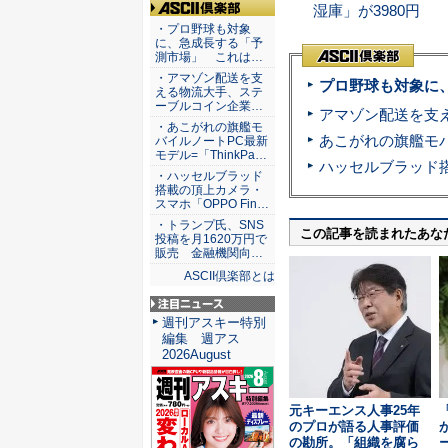
湿庫」が3980円
ASCII倶楽部
・プロ野球も対象
に、急成長する「予
測市場」 これは…
・アマゾン配送を支
プロ野球も対象に
える物流大手、ステ
ーブルコイン企業…
・あこがれの旗艦モ
バイルノートPC最新
モデル=「ThinkPa…
・ハッセルブラッド
搭載の頂上カメラ・
スマホ「OPPO Fin…
・トランプ氏、SNS
この記事を読まれたあな
投稿を月1620万円で
販売 金融機関向…
ASCII倶楽部とは
注目ニュース
週刊アスキー特別
編集 週アス
2026August
元キーエンス人事25年
のプロが語る人事評価
の勘所。「組織を腐ら