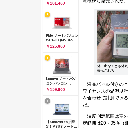
電機から発売された。
コン 15-fd 15.6イン
￥181,469
チ インテル Core 5
120U メモリ16GB
2
SSD512GB
Windows 11
Microsoft Office
2024搭載 WPS
Office搭載 カメラシ
FMV ノートパソコン
ャッター 指紋認証 薄
WE1-K3 (MS 365
型 Copilotキー搭載
Personal/Copilotキ
￥125,800
ナチュラルシルバー
ー搭載/Win 11/15.6
(BJ0M5PA-AAAI)
型/Core
3
i5/16GB/SSD
512GB/ホワイト)
外に出なくとも外気
FMVWK3E15W_AZ
表示される
Lenovo ノートパソ
コン パソコン
液晶パネル付きの本
IdeaPad Slim 3 14.0
￥159,800
ワイヤレスの温湿度
インチ AMD
Ryzen™ 5 8640HS
を合わせて計測でき
4
メモリ16GB
だ。
SSD512GB
Microsoft 365 試用
版 Windows11 バッ
温度測定範囲は室外-2
テリー駆動12.6時間
【Amazon.co.jp限
定範囲は20～95％
重量1.39kg ルナグレ
定】ASUS ノートパ