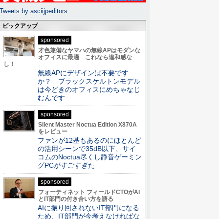
Tweets by asciijpeditors
ピックアップ
sponsored
才色兼備なヤマハの無線APはモダンな
オフィスに最適 これなら違和感な
し！
無線APにデザインは不要です
か？ ブラックスケルトンモデル
は今どきのオフィスにめちゃなじ
むんです
sponsored
Silent Master Noctua Edition X870A
をレビュー
ファンが12基もあるのにほとんど
の活用シーンで35dB以下、サイ
コムのNoctua尽くし静音ゲーミン
グPCがすごすぎた
sponsored
フォーティネット フィールドCTOがAI
とIT部門の付き合い方を語る
AIに振り回されないIT部門になる
ため、IT部門が今考えなければな