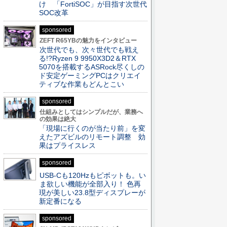
け 「FortiSOC」が目指す次世代
SOC改革
sponsored
ZEFT R65YBの魅力をインタビュー
次世代でも、次々世代でも戦え
る!?Ryzen 9 9950X3D2＆RTX
5070を搭載するASRock尽くしの
ド安定ゲーミングPCはクリエイ
ティブな作業もどんとこい
sponsored
仕組みとしてはシンプルだが、業務へ
の効果は絶大
「現場に行くのが当たり前」を変
えたアズビルのリモート調整 効
果はプライスレス
sponsored
USB-Cも120Hzもピボットも。い
ま欲しい機能が全部入り！ 色再
現が美しい23.8型ディスプレーが
新定番になる
sponsored