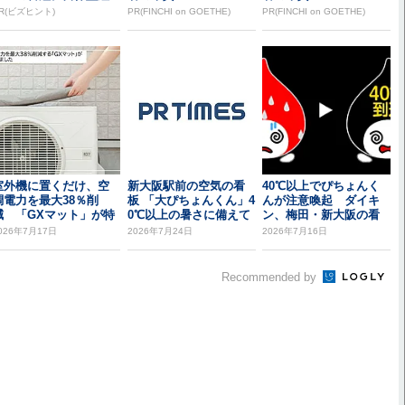
織をつくる前に外せな...
R(ビズヒント)
PR(FINCHI on GOETHE)
PR(FINCHI on GOETHE)
室外機に置くだけ、空
新大阪駅前の空気の看
40℃以上でぴちょんく
調電力を最大38％削
板 「大ぴちょんくん」4
んが注意喚起 ダイキ
減 「GXマット」が特
0℃以上の暑さに備えて
ン、梅田・新大阪の看
許取得
新デザインの試...
板に新表示
026年7月17日
2026年7月24日
2026年7月16日
Recommended by