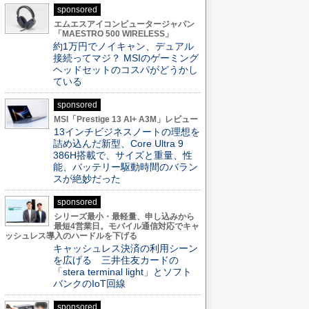
sponsored
エムエスアイコンピュータージャパン
「MAESTRO 500 WIRELESS」
約1万円でノイキャン、デュアル
接続ってマジ？ MSIのゲーミング
ヘッドセットのコスパがどうかし
ている
sponsored
MSI「Prestige 13 AI+ A3M」レビュー
13インチビジネスノートの理想を
詰め込んだ新型、Core Ultra 9
386H搭載で、サイズと重量、性
能、バッテリー駆動時間のバラン
スが絶妙だった
sponsored
シリーズ最小・最軽量、申し込みから
最短4営業日。モバイル通信対応でキャ
ッシュレス導入のハードルを下げる
キャッシュレス決済の利用シーン
を広げる 三井住友カードの
「stera terminal light」とソフト
バンクのIoT回線
sponsored