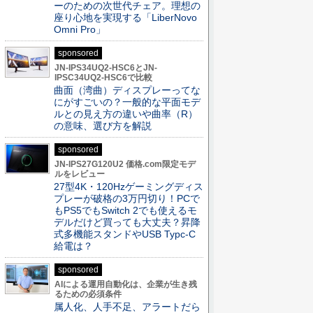
ーのための次世代チェア。理想の
座り心地を実現する「LiberNovo
Omni Pro」
sponsored
JN-IPS34UQ2-HSC6とJN-
IPSC34UQ2-HSC6で比較
曲面（湾曲）ディスプレーってな
にがすごいの？一般的な平面モデ
ルとの見え方の違いや曲率（R）
の意味、選び方を解説
sponsored
JN-IPS27G120U2 価格.com限定モデ
ルをレビュー
27型4K・120Hzゲーミングディス
プレーが破格の3万円切り！PCで
もPS5でもSwitch 2でも使えるモ
デルだけど買っても大丈夫？昇降
式多機能スタンドやUSB Typc-C
給電は？
sponsored
AIによる運用自動化は、企業が生き残
るための必須条件
属人化、人手不足、アラートだら