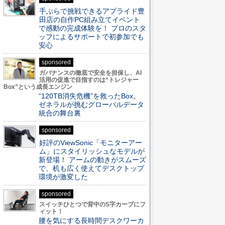
手ぶらで挑戦できるアプライド豊
田店の自作PC組み立てイベント
で感動の完成体験を！ プロのスタ
ッフによるサポートで初参加でも
安心
sponsored
ガバナンスの徹底で安全を担保し、AI
活用の促進で目指すのは“トレジャー
Box”という成長エンジン
“120TB消失危機”を救ったBox。
ゼネラルが挑むグローバルデータ
統合の舞台裏
sponsored
好評のViewSonic「モニターアー
ム」にスタイリッシュなモデルが
新登場！ アームの動きがスムーズ
で、机も広く使えてデスクトップ
環境が激変した
sponsored
スイッチひとつで背中のS字カーブにフ
ィット！
腰を気にする長時間デスクワーカ