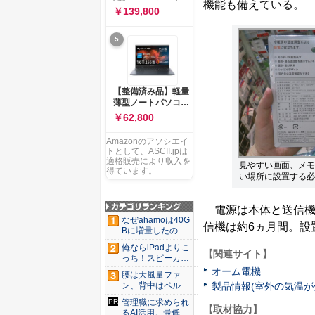
ー 83K9003JJP ノー
機能も備えている。
ソコン Vivobook 15
￥139,800
トPC
M1502NAQ 15.6イ
ンチ AMD Ryzen 7
5
170 メモリ16GB
SSD 512GB
Microsoft 365
Personal (24か月版)
搭載 Windows 11 重
【整備済み品】軽量
量1.7kg Wi-Fi 6E ク
薄型ノートパソコン
ワイエットブルー
dynabook G83 ■
￥62,800
M1502NAQ-
13.3型
R7165BUWS
FHD(1920x1080) -
Amazonのアソシエイ
高性能第11世代Core
トとして、ASCII.jpは
i5-1135G7 - メモリ
適格販売により収入を
見やすい画面、メモ
16GB - SSD 256GB
得ています。
い場所に設置する必
- Webカメラ -
WiFi&Bluetooth -
USB Type-C - MS
電源は本体と送信機と
Office 2021 - Win11
なぜahamoは40G
信機は約6ヵ月間。設
搭載
Bに増量したの
か ...
俺ならiPadよりこ
【関連サイト】
っち！スピーカー
9個...
オーム電機
腰は大風量ファ
製品情報(室外の気温が
ン、背中はペルチ
ェ冷却。ダ...
管理職に求められ
【取材協力】
るAI活用。最低限