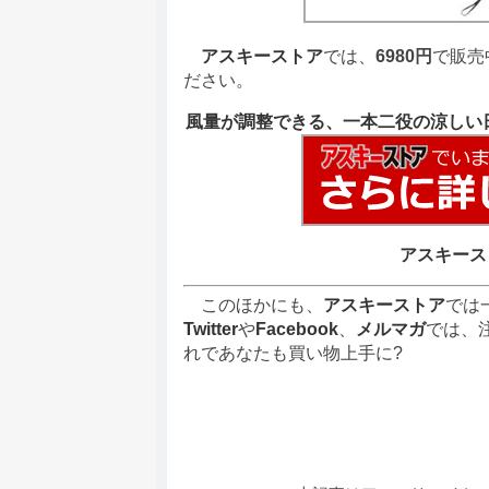
アスキーストア
では、
6980円
で販売
ださい。
風量が調整できる、一本二役の涼しい
アスキース
このほかにも、
アスキーストア
では
Twitter
や
Facebook
、
メルマガ
では、
れであなたも買い物上手に?