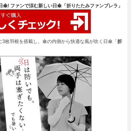
日傘! ファンで涼む新しい日傘「折りたたみファンブレラ」
に3枚羽根を搭載し、傘の内側から快適な風が吹く日傘「
折