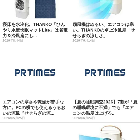
寝床を水冷化。THANKO「ひん
扇風機はぬるい、エアコンは寒
やり水流快眠マットLite」は省電
い。THANKOの卓上冷風扇「せ
力＆冷風扇にも...
せらぎの涼しさ」
2026年8月4日
2026年6月14日
エアコンの寒さや乾燥が苦手な
【夏の睡眠調査2026】7割が「夏
方に。PCの横でも使えるうるお
の睡眠環境に不満」でも「エア
いの涼風『せせらぎの涼...
コンの温度は上げる...
2026年5月25日
2026年6月24日