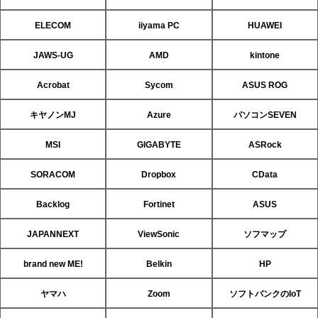
ELECOM
iiyama PC
HUAWEI
JAWS-UG
AMD
kintone
Acrobat
Sycom
ASUS ROG
キヤノンMJ
Azure
パソコンSEVEN
MSI
GIGABYTE
ASRock
SORACOM
Dropbox
CData
Backlog
Fortinet
ASUS
JAPANNEXT
ViewSonic
ソフマップ
brand new ME!
Belkin
HP
ヤマハ
Zoom
ソフトバンクのIoT