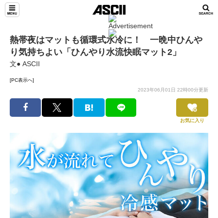
熱帯夜はマットも循環式水冷に！ 一晩中ひんや
り気持ちよい「ひんやり水流快眠マット2」
文● ASCII
[PC表示へ]
2023年06月01日 22時00分更新
お気に入り