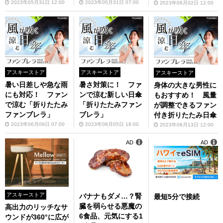
ow W501T」
2023年05月31日 12:00
2023年05月31日 07:00
2023年06月02日 12:00
アスキーストア
アスキーストア
アスキーストア
暑い日差しや急な雨
暑さ対策に！ ファ
身体の大きな男性に
にも対応！ ファン
ンで涼む新しい日傘
もおすすめ！ 風量
で涼む「折りたたみ
「折りたたみファン
が調整できるファン
ファンブレラ」
ブレラ」
付き折りたたみ日傘
2023年06月09日 07:00
2023年08月05日 18:00
2023年08月13日 12:00
AD
AD
アスキーストア
バナナもダメ…？腎
最短5分で接続
臓を弱らせる悪魔の
高出力のリッチなサ
6食品、元気にする1
ウンドが360°に広が