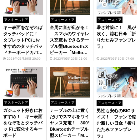
アスキーストア
アスキーストア
アスキーストア
キー表面をなぞれば
全周に音が広がる！
暑さ対策に！ 風が
タッチパッドに！
スマホのワイヤレ
吹く、涼む日傘「折
タブレットPCにお
ス充電もできるテー
りたたみファンブレ
すすめのタッチパッ
ブル型Bluetoothス
ラ」
ドキーボードカバー
ピーカー「Mellow
「MOKIBO（モキ
W501T」
2023年05月29日 20:00
2023年05月29日 21:00
2023年05月30日 07:00
ボ） Fusion Keybo
ard」
アスキーストア
アスキーストア
アスキーストア
ガジェット好きにお
テーブルの上に置く
男性も安心のBIGサ
すすめ！ キー表面
だけでスマホをワイ
イズ！ ファンで涼
をなぞるとタッチパ
ヤレス充電！ 360°
む新しい日傘「折り
ッドに変化するキー
Bluetoothテーブル
たたみファンブレ
ボード
型スピーカー「Mell
ラ」