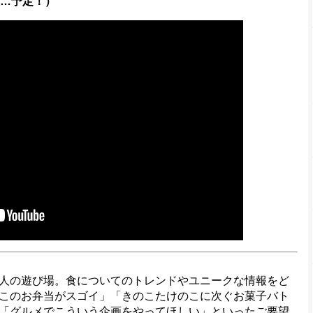
表…予定！）
人の遊び場。食についてのトレンドやユニークな情報をど
このお弁当がスゴイ」「きのこたけのこに次ぐお菓子バト
「グルメでこういう企画をやってほしい」といったご要望