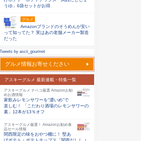
うゆ」6袋セットがお得
グルメ
Amazonブランドのそうめんが安い
って知ってた？ 実はあの老舗メーカー製造
だった
Tweets by ascii_gourmet
グルメ情報お寄せください
アスキーグルメ 最新連載・特集一覧
アスキーグルメ ナベコ厳選 Amazonお勧
めお酒情報
家飲みレモンサワーを“濃いめ”で
楽しむ！ 「こだわり酒場のレモンサワーの
素」12本が13％オフ
アスキーグルメ厳選！ Amazonお勧め食
品セール情報
関西限定の味をおやつ棚に！ 堅あ
げポテト・ポテトチップス「関西だししょ