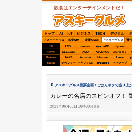
飲食はエンターテインメントだ！
ASCIIグルメ
トップ
AI
IoT
ビジネス
TECH
デジタル
i
アスキーキッズ
格安SIM
家電ASCII
アスキーグルメ
週刊
FMV
mouse
iiyamaPC
Sycom
PC
ELECOM
AMD
ASUS ROG
Digital
GIGABYTE
JAWS
Acrobat
kintone
Azure
Business
S
JAPANNEXT
マカフィー
キヤノンMJ
ソフマップ
Special
アスキーグルメ投票企画！ごはんネタで盛り上
カレーの名店のスピンオフ！ 
2023年06月05日 18時30分更新