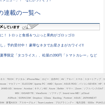
の連載の一覧へ
に！ トロッと食感＆つぶっと果肉がゴロッゴロ
し」予約受付中！ 豪華なネタでお星さまがカワイイ!!
夏季限定「タコライス」、松屋の390円「トマトカレー」など
ジネス
TECH
デジタル
iPhone/Mac
ホビー
自作PC
AV
アキバ
スマホ
スタートアップ
mouse
マカフィー
ELECOM
iiyama PC
AMD
Sycom
ASUS ROG
パソコンSEVEN
HP
JAWS-UG
kintone
Acrobat
キヤノンMJ
Azure
Belkin
ヤマハ
Zoom
ソフトバンクのIoT
MSI
GIGABYTE
ViewSonic
ソフマップ
brand new ME!
pCloud
ASRock
SORACOM
Dropbox
CData
Backlog
Fortinet
ASUS
JAPANNEXT
SIM
家電ASCII
アスキーグルメ
Team Leaders
プログラミング＋
地方活性
SDGs
PUACL