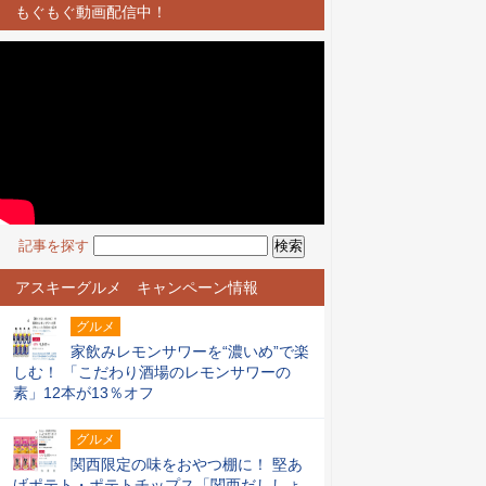
もぐもぐ動画配信中！
記事を探す
アスキーグルメ キャンペーン情報
グルメ
家飲みレモンサワーを“濃いめ”で楽
しむ！ 「こだわり酒場のレモンサワーの
素」12本が13％オフ
グルメ
関西限定の味をおやつ棚に！ 堅あ
げポテト・ポテトチップス「関西だししょ