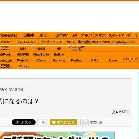
Phone/Mac
自動車
ホビー
自作PC
AV
アキバ
スマホ
ゲ
スタートアップ
アスキー
TeamLeaders
プログラミング+
SDGs
地方活性
PUACL2026
ChallengersJP
パソコン
ゲーミングPC
MSI
ASUS
HP
STORM
SEVEN
ASRock
HUAWEI
ViewSonic
Belkin
ソフトバンクの
Dropbox
CData
Backlog
Fortinet
ヤマハ
Zoom
ORACOM
IoT
brand
pCloud
new ME!
がろう
第107回
気になるのは？
文● ASCII
お気に入り
一覧