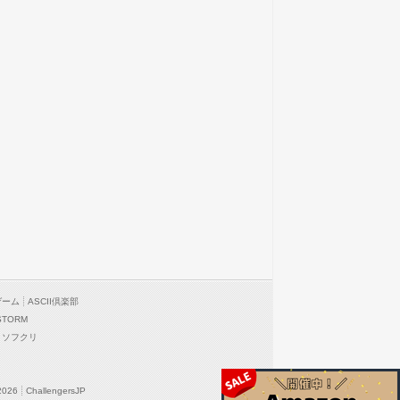
ゲーム
ASCII倶楽部
STORM
ソフクリ
2026
ChallengersJP