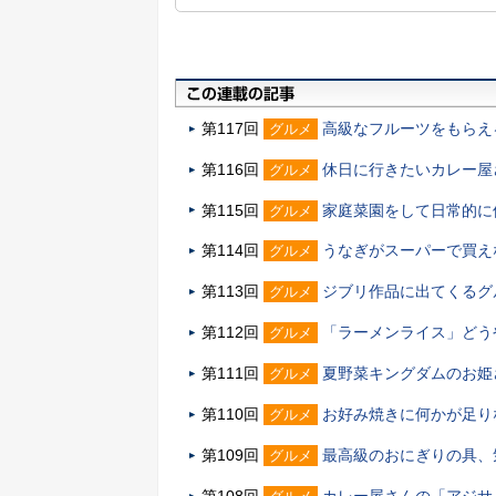
第117回
高級なフルーツをもらえ
グルメ
第116回
休日に行きたいカレー屋
グルメ
第115回
家庭菜園をして日常的に
グルメ
第114回
うなぎがスーパーで買え
グルメ
第113回
ジブリ作品に出てくるグ
グルメ
第112回
「ラーメンライス」どう
グルメ
第111回
夏野菜キングダムのお姫
グルメ
第110回
お好み焼きに何かが足り
グルメ
第109回
最高級のおにぎりの具、
グルメ
第108回
カレー屋さんの「アジサ