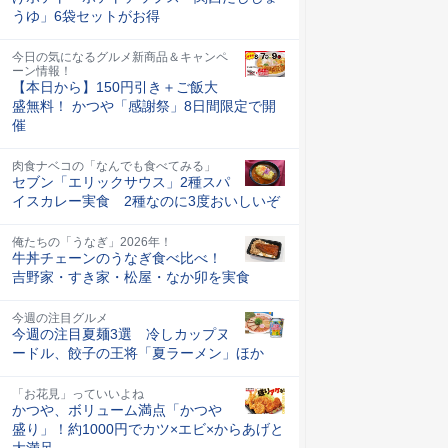
うゆ」6袋セットがお得
今日の気になるグルメ新商品＆キャンペ
ーン情報！
【本日から】150円引き＋ご飯大
盛無料！ かつや「感謝祭」8日間限定で開
催
肉食ナベコの「なんでも食べてみる」
セブン「エリックサウス」2種スパ
イスカレー実食 2種なのに3度おいしいぞ
俺たちの「うなぎ」2026年！
牛丼チェーンのうなぎ食べ比べ！
吉野家・すき家・松屋・なか卯を実食
今週の注目グルメ
今週の注目夏麺3選 冷しカップヌ
ードル、餃子の王将「夏ラーメン」ほか
「お花見」っていいよね
かつや、ボリューム満点「かつや
盛り」！約1000円でカツ×エビ×からあげと
大満足