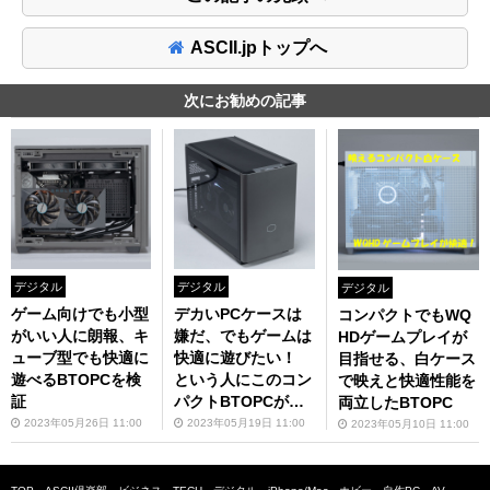
ASCII.jpトップへ
次にお勧めの記事
デジタル
デジタル
デジタル
ゲーム向けでも小型
デカいPCケースは
コンパクトでもWQ
がいい人に朗報、キ
嫌だ、でもゲームは
HDゲームプレイが
ューブ型でも快適に
快適に遊びたい！
目指せる、白ケース
遊べるBTOPCを検
という人にこのコン
で映えと快適性能を
証
パクトBTOPCが最
両立したBTOPC
適！
2023年05月26日 11:00
2023年05月19日 11:00
2023年05月10日 11:00