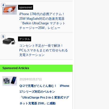
4
sponsored
iPhone 17時代の必携アイテム！
25W MagSafe対応の急速充電器
「Belkin UltraCharge マグネット
チャージャー25W」レビュー
5
デジタル
コンセント不足が一発で解決！
PCもスマホもまとめて任せられる
充電ステーション
Sponsored Articles
2026年03月27日
Qi 2で充電がぐんぐん進む！ iPhone
17シリーズ対応のベルキン
「UltraCharge Pro 2-in-1 変形式マグ
ネット充電器 25W」に感動