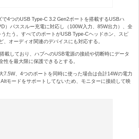
のUSB Type-C 3.2 Gen2ポートを搭載するUSBハ
very（PD）パススルー充電に対応し（100W入力、85W出力）、全
うたう。すべてのポートがUSB Type-Cヘッドホン、スピ
ど、オーディオ関連のデバイスにも対応する。
）機能も搭載しており、ハブへのUSB電源の接続や切断時にデータ
全性を最大限に保護できるとする。
7.5W、4つのポートを同時に使った場合は合計14Wの電力
ort Altモードをサポートしてないため、モニターに接続して映