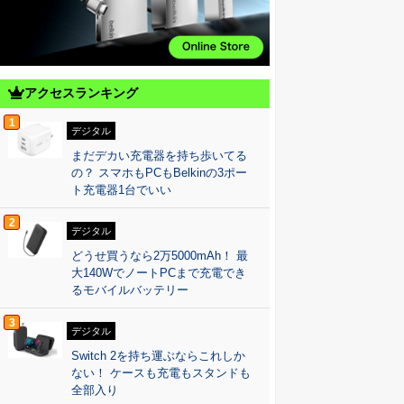
アクセスランキング
1
デジタル
まだデカい充電器を持ち歩いてる
の？ スマホもPCもBelkinの3ポー
ト充電器1台でいい
2
デジタル
どうせ買うなら2万5000mAh！ 最
大140WでノートPCまで充電でき
るモバイルバッテリー
3
デジタル
Switch 2を持ち運ぶならこれしか
ない！ ケースも充電もスタンドも
全部入り