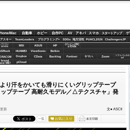
Phone/Mac
自動車
ホビー
自作PC
AV
アキバ
スマホ
ゲ
スタートアップ
アスキー
TeamLeaders
プログラミング+
SDGs
地方活性
PUACL2026
ChallengersJP
パソコン
ゲーミングPC
MSI
ASUS
HP
STORM
SEVEN
ASRock
HUAWEI
ViewSonic
Belkin
ソフトバンクの
Dropbox
CData
Backlog
Fortinet
ヤマハ
Zoom
ORACOM
IoT
brand
pCloud
new ME!
HTより汗をかいても滑りにくいグリップテープ
グリップテープ 高耐久モデル／△テクスチャ」発
分更新
文● ASCII
お気に入り
一覧