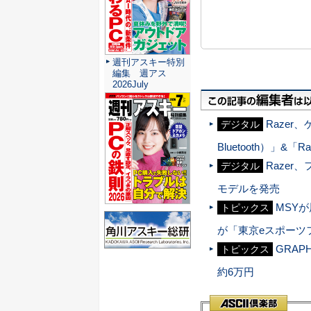
週刊アスキー特別
編集 週アス
2026July
Razer、
デジタル
Bluetooth）」&「R
Razer
デジタル
モデルを発売
MSYが
トピックス
が「東京eスポーツフ
GRAP
トピックス
約6万円