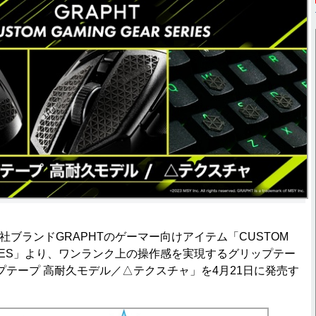
社ブランドGRAPHTのゲーマー向けアイテム「CUSTOM
 SERIES」より、ワンランク上の操作感を実現するグリップテー
ップテープ 高耐久モデル／△テクスチャ」を4月21日に発売す