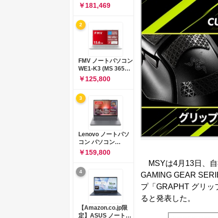
コン 15-fd 15.6イン
￥181,469
チ インテル Core 5
120U メモリ16GB
2
SSD512GB
Windows 11
Microsoft Office
2024搭載 WPS
Office搭載 カメラシ
FMV ノートパソコン
ャッター 指紋認証 薄
WE1-K3 (MS 365
型 Copilotキー搭載
Personal/Copilotキ
￥125,800
ナチュラルシルバー
ー搭載/Win 11/15.6
(BJ0M5PA-AAAI)
型/Core
3
i5/16GB/SSD
512GB/ホワイト)
FMVWK3E15W_AZ
Lenovo ノートパソ
コン パソコン
IdeaPad Slim 3 14.0
￥159,800
インチ AMD
MSYは4月13日、自
Ryzen™ 5 8640HS
4
メモリ16GB
GAMING GEAR
SSD512GB
プ「GRAPHT グリ
Microsoft 365 試用
版 Windows11 バッ
ると発表した。
テリー駆動12.6時間
【Amazon.co.jp限
重量1.39kg ルナグレ
定】ASUS ノートパ