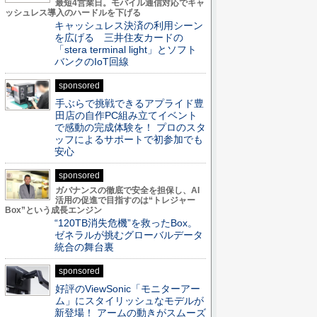
最短4営業日。モバイル通信対応でキャ
ッシュレス導入のハードルを下げる
キャッシュレス決済の利用シーン
を広げる 三井住友カードの
「stera terminal light」とソフト
バンクのIoT回線
sponsored
手ぶらで挑戦できるアプライド豊
田店の自作PC組み立てイベント
で感動の完成体験を！ プロのスタ
ッフによるサポートで初参加でも
安心
sponsored
ガバナンスの徹底で安全を担保し、AI
活用の促進で目指すのは“トレジャー
Box”という成長エンジン
“120TB消失危機”を救ったBox。
ゼネラルが挑むグローバルデータ
統合の舞台裏
sponsored
好評のViewSonic「モニターアー
ム」にスタイリッシュなモデルが
新登場！ アームの動きがスムーズ