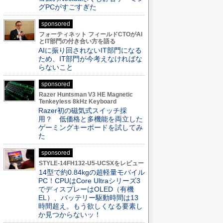
グPCがすごすぎた
sponsored
フォーティネット フィールドCTOがAI
とIT部門の付き合い方を語る
AIに振り回されないIT部門になる
ため、IT部門が今考えなければな
らないこと
sponsored
Razer Huntsman V3 HE Magnetic
Tenkeyless 8kHz Keyboard
Razer初の磁気式スイッチ採
用？ 低価格と多機能を両立した
ゲーミングキーボードを試してみ
た
sponsored
STYLE-14FH132-U5-UCSXをレビュー
14型で約0.84kgの超軽量モバイル
PC！CPUはCore Ultraシリーズ3
でディスプレーはOLED（有機
EL）、バッテリー駆動時間は13
時間超え。もう欲しくなる要素し
か見つからないッ！