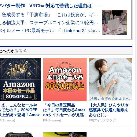
uberアバター制作 VRChat対応で苦戦した理由は……
プロ野球も対象に、急成長する「予測市場」 これは投資か、ギャンブルか
アマゾン配送を支える物流大手、ステーブルコイン企業に10億円投資のワケ
あこがれの旗艦モバイルノートPC最新モデル=「ThinkPad X1 Carbon Gen 14 Aura Edition」実機レビュー
たへのオススメ
「え、こんなセールや
「今日の目玉商品
【大人気】ひんやり冷
ってたの？」80％OFF
は？」毎日変わるAmaz
感寝具で快適な睡眠を
以上が続々登場！Amaz
onタイムセールが見逃
あなたに。
nの本気が...
せない
R(Amazon)
PR(Amazon)
PR(アイリスプラザ)