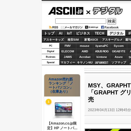
ASCII.jp
デジタル
トップ
AI
IoT
ビジネス
TECH
デジタル
i
アスキーキッズ
格安SIM
家電ASCII
アスキーグルメ
週刊
FMV
mouse
iiyamaPC
Sycom
PC
ELECOM
AMD
ASUS ROG
Digital
GIGABYTE
JAWS
Acrobat
kintone
Azure
Business
S
JAPANNEXT
マカフィー
キヤノンMJ
ソフマップ
Special
Amazon売れ筋
ランキング「ノ
MSY、GRAP
ートパソコン」
「GRAPHT 
（在庫あり）
売
1
2023年04月13日 12時45
【Amazon.co.jp限
定】HP ノートパソ