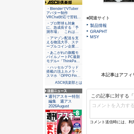
ASCII倶楽部
・BlenderでVTuber
アバター制作
VRChat対応で苦戦…
■関連サイト
・プロ野球も対象
製品情報
に、急成長する「予
GRAPHT
測市場」 これは…
MSY
・アマゾン配送を支
える物流大手、ステ
ーブルコイン企業…
・あこがれの旗艦モ
バイルノートPC最新
モデル=「ThinkPa…
・ハッセルブラッド
搭載の頂上カメラ・
本記事はアフィ
スマホ「OPPO Fin…
ASCII倶楽部とは
注目ニュース
週刊アスキー特別
編集 週アス
2026August