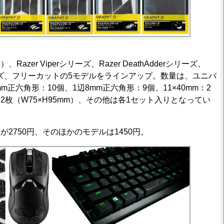
zer Viperシリーズ、Razer DeathAdderシリーズ、
skシリーズ、フリーカットの5モデルをラインアップ。数量は、ユニバ
m正六角形：10個、1辺8mm正六角形：9個、11×40mm：2
2枚（W75×H95mm）、その他は各1セット入りとなってい
2750円、そのほかのモデルは1450円。