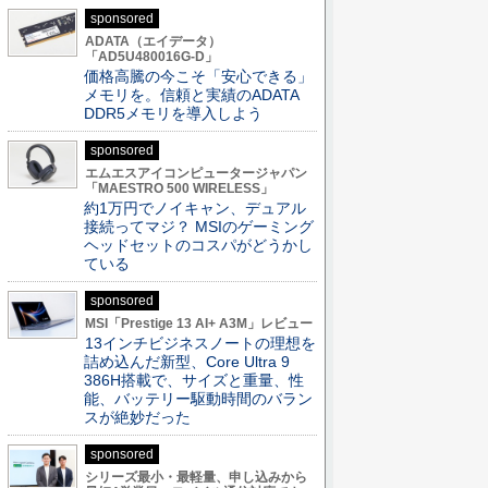
sponsored
ADATA（エイデータ）
「AD5U480016G-D」
価格高騰の今こそ「安心できる」
メモリを。信頼と実績のADATA
DDR5メモリを導入しよう
sponsored
エムエスアイコンピュータージャパン
「MAESTRO 500 WIRELESS」
約1万円でノイキャン、デュアル
接続ってマジ？ MSIのゲーミング
ヘッドセットのコスパがどうかし
ている
sponsored
MSI「Prestige 13 AI+ A3M」レビュー
13インチビジネスノートの理想を
詰め込んだ新型、Core Ultra 9
386H搭載で、サイズと重量、性
能、バッテリー駆動時間のバラン
スが絶妙だった
sponsored
シリーズ最小・最軽量、申し込みから