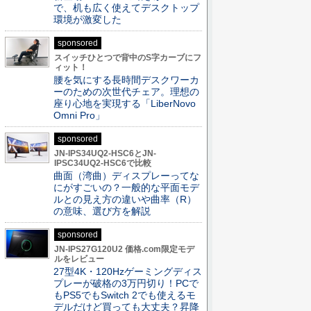
で、机も広く使えてデスクトップ
環境が激変した
sponsored
スイッチひとつで背中のS字カーブにフ
ィット！
腰を気にする長時間デスクワーカ
ーのための次世代チェア。理想の
座り心地を実現する「LiberNovo
Omni Pro」
sponsored
JN-IPS34UQ2-HSC6とJN-
IPSC34UQ2-HSC6で比較
曲面（湾曲）ディスプレーってな
にがすごいの？一般的な平面モデ
ルとの見え方の違いや曲率（R）
の意味、選び方を解説
sponsored
JN-IPS27G120U2 価格.com限定モデ
ルをレビュー
27型4K・120Hzゲーミングディス
プレーが破格の3万円切り！PCで
もPS5でもSwitch 2でも使えるモ
デルだけど買っても大丈夫？昇降