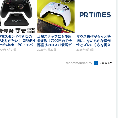
充電スタンド付きなの
店舗スタッフにも愛用
マウス操作がもっと快
がありがたい！ GRAPH
者多数！7000円台で全
適に。なめらかな操作
TのSwitch・PC・モバ
部盛りのコスパ最高ゲ
性とズレにくさを両立
ル対...
ームパッドがコレ...
したHIDISCマウ...
026年7月27日
2026年7月29日
2026年8月4日
Recommended by