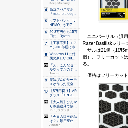
KeeperSecurity
高コスパスマホ
「motorola edg...
ソフトバンク「LI
NEMO」が月7日
間、...
20.3万円から15万
ユニバーサル（汎用）、Ra
円に。Ryzen ...
Razer Basili
【工事不要】エア
コンNG部屋に冷房
ーサルは21個（1辺5m
を！ ...
Windows 11に付
個）、フリーカットは
属の新しいOut...
る。
「え、こんなセー
ルやってたの？」
80％O...
Amazon
価格はフリーカットが
魔法びんのサーモ
スが作った完全遮
光100...
【5万円切り】AR
グラス「XREAL
x...
【大人気】ひんや
り冷感寝具で快適
な睡眠を...
アイリスプラザ
「今日の目玉商品
は？」毎日変わる
Amaz...
Amazon