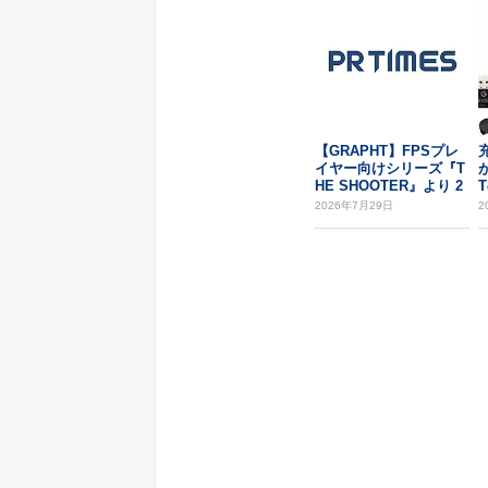
【GRAPHT】FPSプレ
イヤー向けシリーズ『T
HE SHOOTER』より 2
万...
イ
2026年7月29日
2