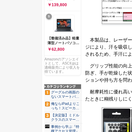
ー 83K9003JJP ノー
ソコン Vivobook 15
￥139,800
トPC
M1502NAQ 15.6イ
ンチ AMD Ryzen 7
5
170 メモリ16GB
SSD 512GB
Microsoft 365
Personal (24か月版)
搭載 Windows 11 重
【整備済み品】軽量
本製品は、レーザー
量1.7kg Wi-Fi 6E ク
薄型ノートパソコン
ワイエットブルー
ジにより、汗を吸収
dynabook G83 ■
￥62,800
M1502NAQ-
13.3型
されるため、手汗に
R7165BUWS
FHD(1920x1080) -
Amazonのアソシエイ
高性能第11世代Core
トとして、ASCII.jpは
グリップ性能の向上
i5-1135G7 - メモリ
適格販売により収入を
16GB - SSD 256GB
得ています。
防ぎ、手が乾燥した
- Webカメラ -
ションや持ち方を問
WiFi&Bluetooth -
USB Type-C - MS
Office 2021 - Win11
耐摩耗性に優れ高い
グーグルの画面の
搭載
ないスマートバン
たときに糊残りしに
ド「Go...
俺ならiPadよりこ
っち！スピーカー
9個...
【決定版】ミドル
クラスのスマート
フォンの...
事例から学ぶ『特
権アクセス管理』