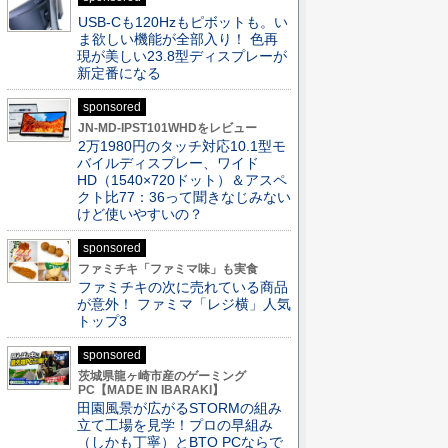
USB-Cも120Hzもピボットも。い
ま欲しい機能が全部入り！ 色再
現が美しい23.8型ディスプレーが
新定番になる
sponsored
JN-MD-IPST101WHDをレビュー
2万1980円のタッチ対応10.1型モ
バイルディスプレー、ワイド
HD（1540×720ドット）＆アスペ
クト比77：36って聞きなじみない
けど使いやすいの？
sponsored
ファミチキ「ファミマ味」も実食
ファミチキの次に売れている商品
が意外！ ファミマ「レジ横」人気
トップ3
sponsored
茨城県龍ヶ崎市産のゲーミング
PC【MADE IN IBARAKI】
田園風景が広がるSTORMの組み
立て工場を見学！プロの早組み
（しかも丁寧）とBTO PCならで