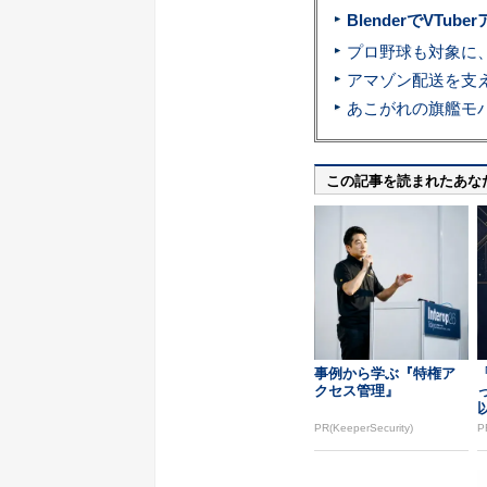
BlenderでVT
この記事を読まれたあな
事例から学ぶ『特権ア
クセス管理』
o
PR(KeeperSecurity)
P