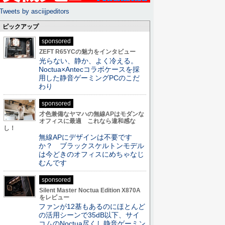
Tweets by asciijpeditors
ピックアップ
sponsored
ZEFT R65YCの魅力をインタビュー
光らない、静か、よく冷える。
Noctua×Antecコラボケースを採
用した静音ゲーミングPCのこだ
わり
sponsored
才色兼備なヤマハの無線APはモダンな
オフィスに最適 これなら違和感な
し！
無線APにデザインは不要です
か？ ブラックスケルトンモデル
は今どきのオフィスにめちゃなじ
むんです
sponsored
Silent Master Noctua Edition X870A
をレビュー
ファンが12基もあるのにほとんど
の活用シーンで35dB以下、サイ
コムのNoctua尽くし静音ゲーミン