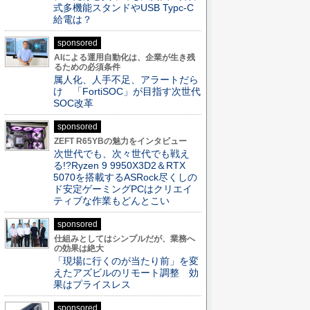
式多機能スタンドやUSB Typc-C
給電は？
sponsored
AIによる運用自動化は、企業が生き残
るための必須条件
属人化、人手不足、アラートだら
け 「FortiSOC」が目指す次世代
SOC改革
sponsored
ZEFT R65YBの魅力をインタビュー
次世代でも、次々世代でも戦え
る!?Ryzen 9 9950X3D2＆RTX
5070を搭載するASRock尽くしの
ド安定ゲーミングPCはクリエイ
ティブな作業もどんとこい
sponsored
仕組みとしてはシンプルだが、業務へ
の効果は絶大
「現場に行くのが当たり前」を変
えたアズビルのリモート調整 効
果はプライスレス
sponsored